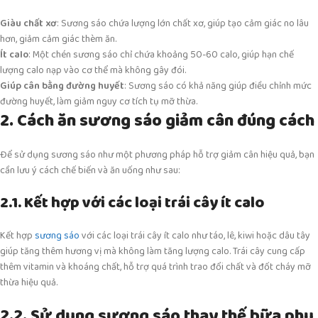
Giàu chất xơ
: Sương sáo chứa lượng lớn chất xơ, giúp tạo cảm giác no lâu
hơn, giảm cảm giác thèm ăn.
Ít calo
: Một chén sương sáo chỉ chứa khoảng 50-60 calo, giúp hạn chế
lượng calo nạp vào cơ thể mà không gây đói.
Giúp cân bằng đường huyết
: Sương sáo có khả năng giúp điều chỉnh mức
đường huyết, làm giảm nguy cơ tích tụ mỡ thừa.
2. Cách ăn sương sáo giảm cân đúng cách
Để sử dụng sương sáo như một phương pháp hỗ trợ giảm cân hiệu quả, bạn
cần lưu ý cách chế biến và ăn uống như sau:
2.1. Kết hợp với các loại trái cây ít calo
Kết hợp
sương sáo
với các loại trái cây ít calo như táo, lê, kiwi hoặc dâu tây
giúp tăng thêm hương vị mà không làm tăng lượng calo. Trái cây cung cấp
thêm vitamin và khoáng chất, hỗ trợ quá trình trao đổi chất và đốt cháy mỡ
thừa hiệu quả.
2.2. Sử dụng sương sáo thay thế bữa phụ