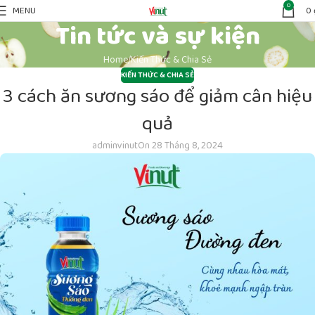
0
MENU
0
Tin tức và sự kiện
Home
Kiến Thức & Chia Sẻ
KIẾN THỨC & CHIA SẺ
3 cách ăn sương sáo để giảm cân hiệu
quả
adminvinut
On 28 Tháng 8, 2024