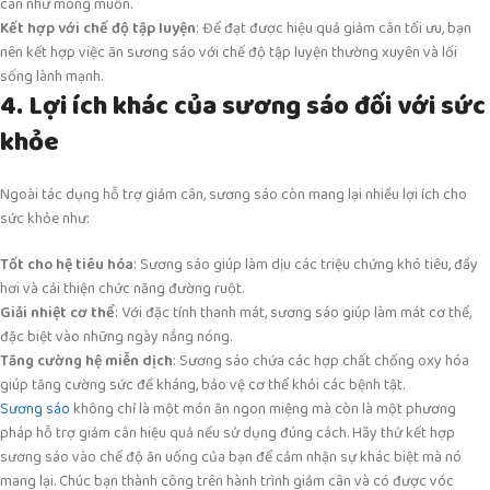
cân như mong muốn.
Kết hợp với chế độ tập luyện
: Để đạt được hiệu quả giảm cân tối ưu, bạn
nên kết hợp việc ăn sương sáo với chế độ tập luyện thường xuyên và lối
sống lành mạnh.
4. Lợi ích khác của sương sáo đối với sức
khỏe
Ngoài tác dụng hỗ trợ giảm cân, sương sáo còn mang lại nhiều lợi ích cho
sức khỏe như:
Tốt cho hệ tiêu hóa
: Sương sáo giúp làm dịu các triệu chứng khó tiêu, đầy
hơi và cải thiện chức năng đường ruột.
Giải nhiệt cơ thể
: Với đặc tính thanh mát, sương sáo giúp làm mát cơ thể,
đặc biệt vào những ngày nắng nóng.
Tăng cường hệ miễn dịch
: Sương sáo chứa các hợp chất chống oxy hóa
giúp tăng cường sức đề kháng, bảo vệ cơ thể khỏi các bệnh tật.
Sương sáo
không chỉ là một món ăn ngon miệng mà còn là một phương
pháp hỗ trợ giảm cân hiệu quả nếu sử dụng đúng cách. Hãy thử kết hợp
sương sáo vào chế độ ăn uống của bạn để cảm nhận sự khác biệt mà nó
mang lại. Chúc bạn thành công trên hành trình giảm cân và có được vóc