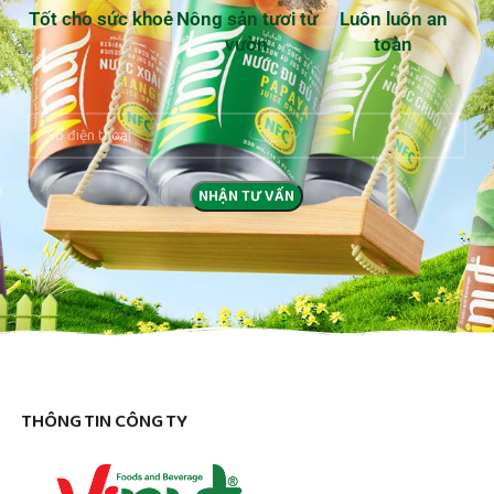
Tốt cho sức khoẻ
Nông sản tươi từ
Luôn luôn an
vườn
toàn
THÔNG TIN CÔNG TY