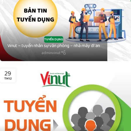
TUYỂN DỤNG
Vinut – tuyển nhân sự văn phòng – nhà máy dĩ an
adminvinut
29
TH12