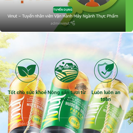
TUYỂN DỤNG
Vinut – Tuyển nhân viên Vận Hành Máy Ngành Thực Phẩm
adminvinut
Tốt cho sức khoẻ
Nông sản tươi từ
Luôn luôn an
vườn
toàn