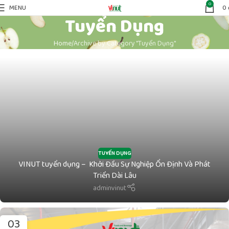
0
MENU
0
Tuyển Dụng
Home
Archive by Category "Tuyển Dụng"
TUYỂN DỤNG
VINUT tuyển dụng – Khởi Đầu Sự Nghiệp Ổn Định Và Phát
Triển Dài Lâu
adminvinut
03