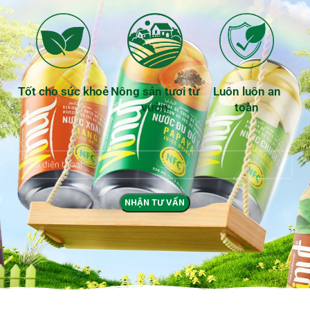
Tốt cho sức khoẻ
Nông sản tươi từ
Luôn luôn an
vườn
toàn