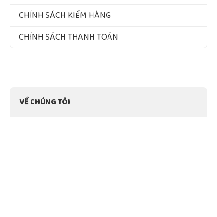
CHÍNH SÁCH KIỂM HÀNG
CHÍNH SÁCH THANH TOÁN
VỀ CHÚNG TÔI
Quy Mô Và Thị Trường
Tầm Nhìn – Sứ Mệnh – Giá Trị Cốt Lõi
Chứng Nhận Chất Lượng
ĐÃ ĐĂNG KÝ