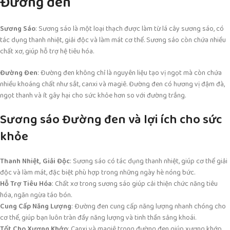
Đường đen
Sương Sáo
: Sương sáo là một loại thạch được làm từ lá cây sương sáo, có
tác dụng thanh nhiệt, giải độc và làm mát cơ thể. Sương sáo còn chứa nhiều
chất xơ, giúp hỗ trợ hệ tiêu hóa.
Đường Đen
: Đường đen không chỉ là nguyên liệu tạo vị ngọt mà còn chứa
nhiều khoáng chất như sắt, canxi và magiê. Đường đen có hương vị đậm đà,
ngọt thanh và ít gây hại cho sức khỏe hơn so với đường trắng.
Sương sáo Đường đen và lợi ích cho sức
khỏe
Thanh Nhiệt, Giải Độc
: Sương sáo có tác dụng thanh nhiệt, giúp cơ thể giải
độc và làm mát, đặc biệt phù hợp trong những ngày hè nóng bức.
Hỗ Trợ Tiêu Hóa
: Chất xơ trong sương sáo giúp cải thiện chức năng tiêu
hóa, ngăn ngừa táo bón.
Cung Cấp Năng Lượng
: Đường đen cung cấp năng lượng nhanh chóng cho
cơ thể, giúp bạn luôn tràn đầy năng lượng và tinh thần sảng khoái.
Tốt Cho Xương Khớp
: Canxi và magiê trong đường đen giúp xương khớp