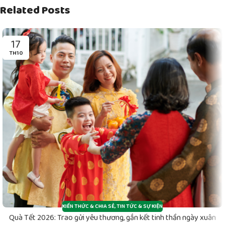
Related Posts
17
TH10
KIẾN THỨC & CHIA SẺ
,
TIN TỨC & SỰ KIỆN
Quà Tết 2026: Trao gửi yêu thương, gắn kết tinh thần ngày xuân