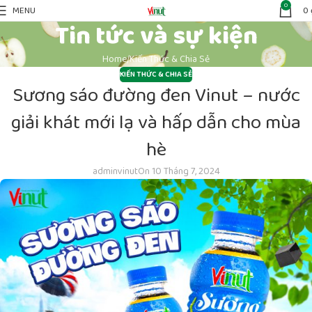
0
MENU
0
Tin tức và sự kiện
Home
Kiến Thức & Chia Sẻ
KIẾN THỨC & CHIA SẺ
Sương sáo đường đen Vinut – nước
giải khát mới lạ và hấp dẫn cho mùa
hè
adminvinut
On 10 Tháng 7, 2024