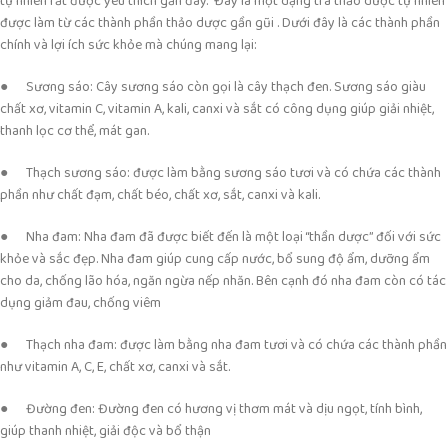
tự nhiên rất được yêu thích gần đây. Đây là một dạng trà thảo dược tự nhiên
được làm từ các thành phần thảo dược gần gũi . Dưới đây là các thành phần
chính và lợi ích sức khỏe mà chúng mang lại:
● Sương sáo: Cây sương sáo còn gọi là cây thạch đen. Sương sáo giàu
chất xơ, vitamin C, vitamin A, kali, canxi và sắt có công dụng giúp giải nhiệt,
thanh lọc cơ thể, mát gan.
● Thạch sương sáo: được làm bằng sương sáo tươi và có chứa các thành
phần như chất đạm, chất béo, chất xơ, sắt, canxi và kali.
● Nha đam: Nha đam đã được biết đến là một loại “thần dược” đối với sức
khỏe và sắc đẹp. Nha đam giúp cung cấp nước, bổ sung độ ẩm, dưỡng ẩm
cho da, chống lão hóa, ngăn ngừa nếp nhăn. Bên cạnh đó nha đam còn có tác
dụng giảm đau, chống viêm
● Thạch nha đam: được làm bằng nha đam tươi và có chứa các thành phần
như vitamin A, C, E, chất xơ, canxi và sắt.
● Đường đen: Đường đen có hương vị thơm mát và dịu ngọt, tính bình,
giúp thanh nhiệt, giải độc và bổ thận