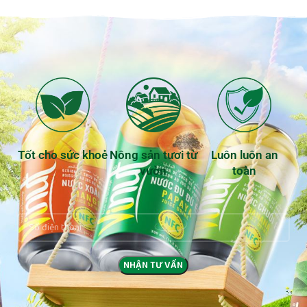
Tốt cho sức khoẻ
Nông sản tươi từ
Luôn luôn an
vườn
toàn