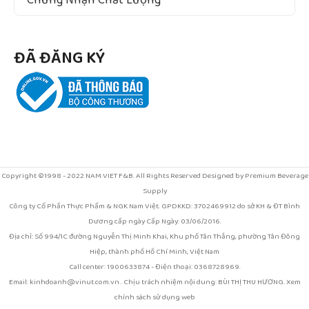
Chứng Nhận Chất Lượng
ĐÃ ĐĂNG KÝ
Copyright ©1998 - 2022 NAM VIET F&B. All Rights Reserved Designed by Premium Beverage
Supply
Công ty Cổ Phần Thực Phẩm & NGK Nam Việt. GPDKKD: 3702469912 do sở KH & ĐT Bình
Dương cấp ngày Cấp Ngày: 03/06/2016.
Địa chỉ: Số 994/1C đường Nguyễn Thị Minh Khai, Khu phố Tân Thắng, phường Tân Đông
Hiệp, thành phố Hồ Chí Minh, Việt Nam
Call center: 1900633874 - Điện thoại: 0368728969.
Email: kinhdoanh@vinut.com.vn . Chịu trách nhiệm nội dung: BÙI THỊ THU HƯƠNG. Xem
chính sách sử dụng web