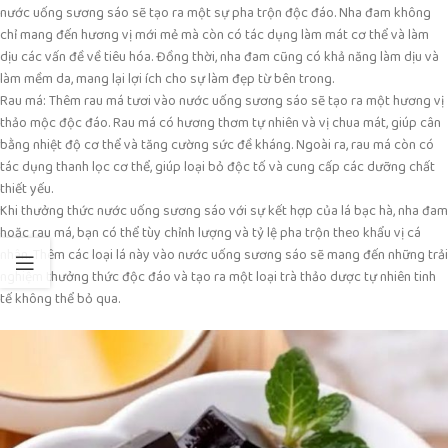
nước uống sương sáo sẽ tạo ra một sự pha trộn độc đáo. Nha đam không
chỉ mang đến hương vị mới mẻ mà còn có tác dụng làm mát cơ thể và làm
dịu các vấn đề về tiêu hóa. Đồng thời, nha đam cũng có khả năng làm dịu và
làm mềm da, mang lại lợi ích cho sự làm đẹp từ bên trong.
Rau má: Thêm rau má tươi vào nước uống sương sáo sẽ tạo ra một hương vị
thảo mộc độc đáo. Rau má có hương thơm tự nhiên và vị chua mát, giúp cân
bằng nhiệt độ cơ thể và tăng cường sức đề kháng. Ngoài ra, rau má còn có
tác dụng thanh lọc cơ thể, giúp loại bỏ độc tố và cung cấp các dưỡng chất
thiết yếu.
Khi thưởng thức nước uống sương sáo với sự kết hợp của lá bạc hà, nha đam
hoặc rau má, bạn có thể tùy chỉnh lượng và tỷ lệ pha trộn theo khẩu vị cá
nhân. Thêm các loại lá này vào nước uống sương sáo sẽ mang đến những trải
nghiệm thưởng thức độc đáo và tạo ra một loại trà thảo dược tự nhiên tinh
tế không thể bỏ qua.