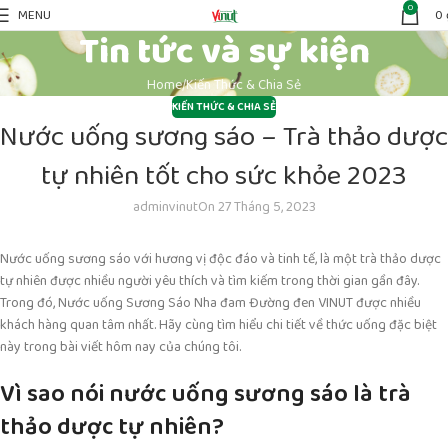
0
MENU
0
Tin tức và sự kiện
Home
Kiến Thức & Chia Sẻ
KIẾN THỨC & CHIA SẺ
Nước uống sương sáo – Trà thảo dược
tự nhiên tốt cho sức khỏe 2023
adminvinut
On 27 Tháng 5, 2023
Nước uống sương sáo với hương vị độc đáo và tinh tế, là một trà thảo dược
tự nhiên được nhiều người yêu thích và tìm kiếm trong thời gian gần đây.
Trong đó, Nước uống Sương Sáo Nha đam Đường đen VINUT được nhiều
khách hàng quan tâm nhất. Hãy cùng tìm hiểu chi tiết về thức uống đặc biệt
này trong bài viết hôm nay của chúng tôi.
Vì sao nói nước uống sương sáo là trà
thảo dược tự nhiên?