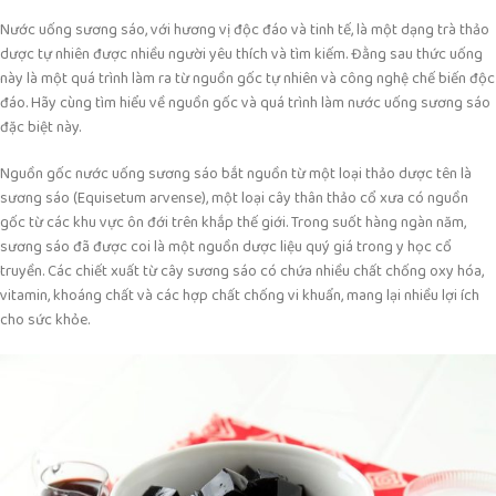
Nước uống sương sáo, với hương vị độc đáo và tinh tế, là một dạng trà thảo
dược tự nhiên được nhiều người yêu thích và tìm kiếm. Đằng sau thức uống
này là một quá trình làm ra từ nguồn gốc tự nhiên và công nghệ chế biến độc
đáo. Hãy cùng tìm hiểu về nguồn gốc và quá trình làm nước uống sương sáo
đặc biệt này.
Nguồn gốc nước uống sương sáo bắt nguồn từ một loại thảo dược tên là
sương sáo (Equisetum arvense), một loại cây thân thảo cổ xưa có nguồn
gốc từ các khu vực ôn đới trên khắp thế giới. Trong suốt hàng ngàn năm,
sương sáo đã được coi là một nguồn dược liệu quý giá trong y học cổ
truyền. Các chiết xuất từ cây sương sáo có chứa nhiều chất chống oxy hóa,
vitamin, khoáng chất và các hợp chất chống vi khuẩn, mang lại nhiều lợi ích
cho sức khỏe.