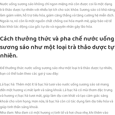
Nước uống sương sáo không chỉ ngon miệng mà còn được coi là một dạng
trà thảo dược tự nhiên với nhiều lợi ích cho sức khỏe. Sương sáo có khả năng
làm giảm viêm, hỗ trợ tiêu hóa, giảm căng thẳng và tăng cường hệ miễn dịch.
Ngoài ra, nó còn là một nguồn chất chống oxi hóa mạnh mẽ, giúp bảo vệ tế
bào khỏi tác động của gốc tự do và nguyên nhân gây lão hóa.
Cách thưởng thức và pha chế nước uống
sương sáo như một loại trà thảo dược tự
nhiên.
Để thưởng thức nước uống sương sáo như một loại trà thảo dược tự nhiên,
bạn có thể tuân theo các gợi ý sau đây:
Lá bạc hà: Thêm một ít lá bạc hà tươi vào nước uống sương sáo sẽ mang
đến một hương vị mát lạnh và sảng khoái. Lá bạc hà có mùi thơm đặc trưng
và hương vị bạc hà tươi mát, giúp làm dịu cơn khát và tạo cảm giác sảng
khoái cho vòm họng. Hơn nữa, lá bạc hà còn có tác dụng làm dịu tiêu hóa và
giúp tinh thần sảng khoái.
Nha đam: Nha đam có một hương vị tinh tế và hơi chua nhẹ, khi thêm vào