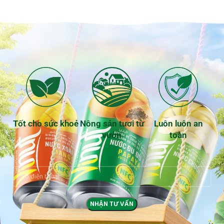
Tốt cho sức khoẻ
Nông sản tươi từ
Luôn luôn an
vườn
toàn