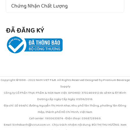
Chứng Nhận Chất Lượng
ĐÃ ĐĂNG KÝ
Copyright ©1998 - 2022 NAM VIET F&B. All Rights Reserved Designed by Premium Beverage
Supply
Công ty Cổ Phần Thực Phẩm & NGK Nam Việt. GPDKKD: 3702469912 do sở KH & ĐT Bình
Dương cấp ngày Cấp Ngày: 03/06/2016.
Địa chỉ: Số 994/1C đường Nguyễn Thị Minh Khai, Khu phố Tân Thắng, phường Tân Đông
Hiệp, thành phố Hồ Chí Minh, Việt Nam
Call center: 1900633874 - Điện thoại: 0368728969.
Email: kinhdoanh@vinut.com.vn . Chịu trách nhiệm nội dung: BÙI THỊ THU HƯƠNG. Xem