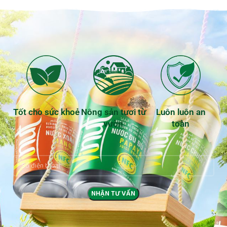
Tốt cho sức khoẻ
Nông sản tươi từ
Luôn luôn an
vườn
toàn