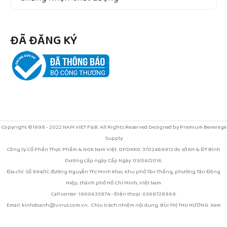
ĐÃ ĐĂNG KÝ
Copyright ©1998 - 2022 NAM VIET F&B. All Rights Reserved Designed by Premium Beverage
Supply
Công ty Cổ Phần Thực Phẩm & NGK Nam Việt. GPDKKD: 3702469912 do sở KH & ĐT Bình
Dương cấp ngày Cấp Ngày: 03/06/2016.
Địa chỉ: Số 994/1C đường Nguyễn Thị Minh Khai, Khu phố Tân Thắng, phường Tân Đông
Hiệp, thành phố Hồ Chí Minh, Việt Nam
Call center: 1900633874 - Điện thoại: 0368728969.
Email: kinhdoanh@vinut.com.vn . Chịu trách nhiệm nội dung: BÙI THỊ THU HƯƠNG. Xem
chính sách sử dụng web