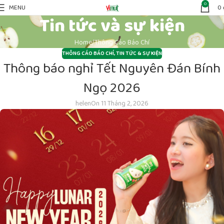
0
MENU
0
Tin tức và sự kiện
Home
Thông Cáo Báo Chí
THÔNG CÁO BÁO CHÍ
,
TIN TỨC & SỰ KIỆN
Thông báo nghỉ Tết Nguyên Đán Bính
Ngọ 2026
helen
On 11 Tháng 2, 2026