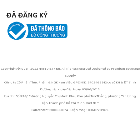
ĐÃ ĐĂNG KÝ
Copyright ©1998 - 2022 NAM VIET F&B. All Rights Reserved Designed by Premium Beverage
Supply
Công ty Cổ Phần Thực Phẩm & NGK Nam Việt. GPDKKD: 3702469912 do sở KH & ĐT Bình
Dương cấp ngày Cấp Ngày: 03/06/2016.
Địa chỉ: Số 994/1C đường Nguyễn Thị Minh Khai, Khu phố Tân Thắng, phường Tân Đông
Hiệp, thành phố Hồ Chí Minh, Việt Nam
Call center: 1900633874 - Điện thoại: 0368728969.
Email: kinhdoanh@vinut.com.vn . Chịu trách nhiệm nội dung: BÙI THỊ THU HƯƠNG. Xem
chính sách sử dụng web