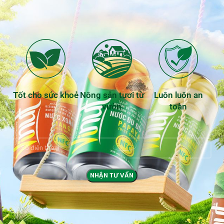
Tốt cho sức khoẻ
Nông sản tươi từ
Luôn luôn an
vườn
toàn