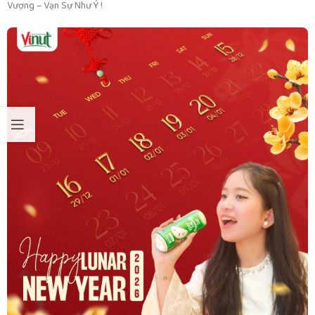
Vượng – Vạn Sự Như Ý !