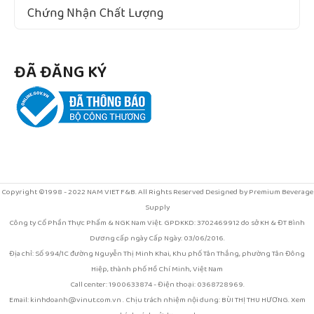
Chứng Nhận Chất Lượng
ĐÃ ĐĂNG KÝ
Copyright ©1998 - 2022 NAM VIET F&B. All Rights Reserved Designed by Premium Beverage
Supply
Công ty Cổ Phần Thực Phẩm & NGK Nam Việt. GPDKKD: 3702469912 do sở KH & ĐT Bình
Dương cấp ngày Cấp Ngày: 03/06/2016.
Địa chỉ: Số 994/1C đường Nguyễn Thị Minh Khai, Khu phố Tân Thắng, phường Tân Đông
Hiệp, thành phố Hồ Chí Minh, Việt Nam
Call center: 1900633874 - Điện thoại: 0368728969.
Email: kinhdoanh@vinut.com.vn . Chịu trách nhiệm nội dung: BÙI THỊ THU HƯƠNG. Xem