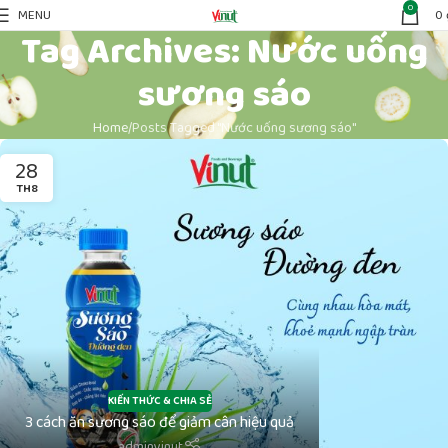
0
MENU
0
Tag Archives: Nước uống
sương sáo
Home
Posts Tagged "Nước uống sương sáo"
28
TH8
KIẾN THỨC & CHIA SẺ
3 cách ăn sương sáo để giảm cân hiệu quả
adminvinut