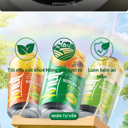
adminvinut
Tốt cho sức khoẻ
Nông sản tươi từ
Luôn luôn an
vườn
toàn