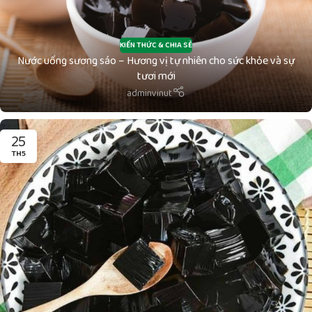
KIẾN THỨC & CHIA SẺ
Nước uống sương sáo – Hương vị tự nhiên cho sức khỏe và sự
tươi mới
adminvinut
25
TH5