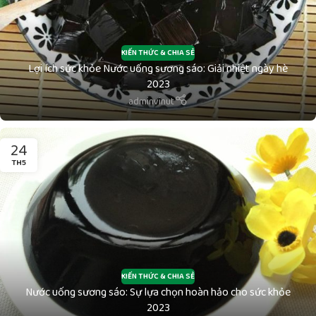
KIẾN THỨC & CHIA SẺ
Lợi ích sức khỏe Nước uống sương sáo: Giải nhiệt ngày hè
2023
adminvinut
24
TH5
KIẾN THỨC & CHIA SẺ
Nước uống sương sáo: Sự lựa chọn hoàn hảo cho sức khỏe
2023