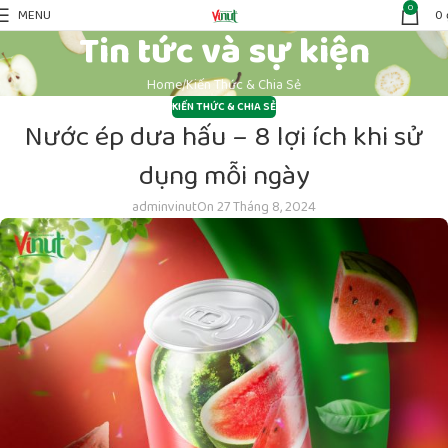
0
MENU
0
Tin tức và sự kiện
Home
Kiến Thức & Chia Sẻ
KIẾN THỨC & CHIA SẺ
Nước ép dưa hấu – 8 lợi ích khi sử
dụng mỗi ngày
adminvinut
On 27 Tháng 8, 2024