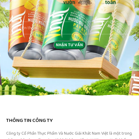
Tốt cho sức khoẻ
Nông sản tươi từ
Luôn luôn an
vườn
toàn
THÔNG TIN CÔNG TY