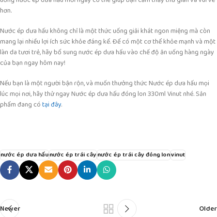
uống nước ép dưa hấu mỗi ngày có thể giúp bạn cảm thấy thư giãn và vui vẻ
hơn.
Nước ép dưa hấu không chỉ là một thức uống giải khát ngon miệng mà còn
mang lại nhiều lợi ích sức khỏe đáng kể. Để có một cơ thể khỏe mạnh và một
làn da tươi trẻ, hãy bổ sung nước ép dưa hấu vào chế độ ăn uống hàng ngày
của bạn ngay hôm nay!
Nếu bạn là một người bận rộn, và muốn thưởng thức Nước ép dưa hấu mọi
lúc mọi nơi, hãy thử ngay Nước ép dưa hấu đóng lon 330ml Vinut nhé. Sản
phẩm đang có
tại đây
.
nước ép dưa hấu
nước ép trái cây
nước ép trái cây đóng lon
vinut
Newer
Older