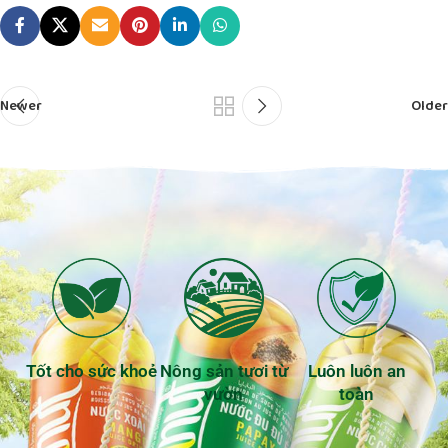
Newer
Older
Tốt cho sức khoẻ
Nông sản tươi từ
Luôn luôn an
vườn
toàn