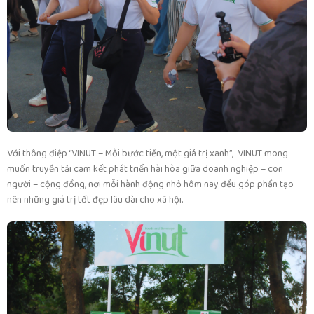
Với thông điệp “VINUT – Mỗi bước tiến, một giá trị xanh”, VINUT mong
muốn truyền tải cam kết phát triển hài hòa giữa doanh nghiệp – con
người – cộng đồng, nơi mỗi hành động nhỏ hôm nay đều góp phần tạo
nên những giá trị tốt đẹp lâu dài cho xã hội.