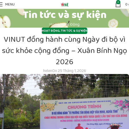
0
MENU
0
Tin tức và sự kiện
Home
Hoạt Động
HOẠT ĐỘNG
,
TIN TỨC & SỰ KIỆN
VINUT đồng hành cùng Ngày đi bộ vì
sức khỏe cộng đồng – Xuân Bính Ngọ
2026
helen
On 25 Tháng 1, 2026