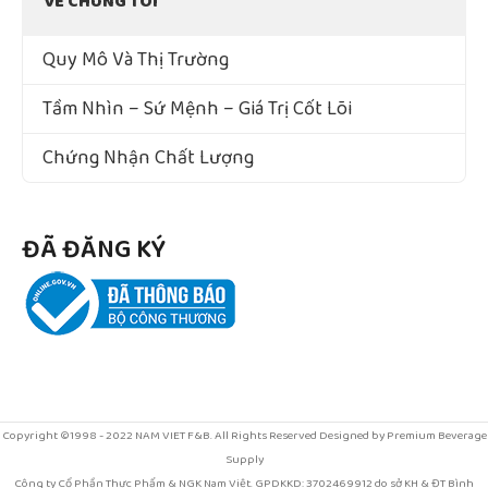
VỀ CHÚNG TÔI
Quy Mô Và Thị Trường
Tầm Nhìn – Sứ Mệnh – Giá Trị Cốt Lõi
Chứng Nhận Chất Lượng
ĐÃ ĐĂNG KÝ
Copyright ©1998 - 2022 NAM VIET F&B. All Rights Reserved Designed by Premium Beverage
Supply
Công ty Cổ Phần Thực Phẩm & NGK Nam Việt. GPDKKD: 3702469912 do sở KH & ĐT Bình