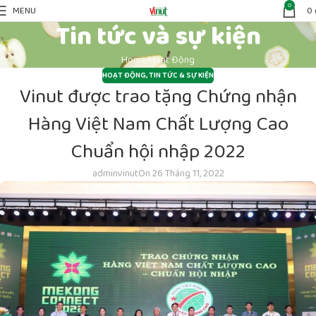
0
MENU
0
Tin tức và sự kiện
Home
Hoạt Động
HOẠT ĐỘNG
,
TIN TỨC & SỰ KIỆN
Vinut được trao tặng Chứng nhận
Hàng Việt Nam Chất Lượng Cao
Chuẩn hội nhập 2022
adminvinut
On 26 Tháng 11, 2022