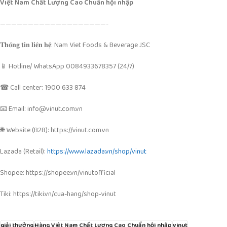
Việt Nam Chất Lượng Cao Chuẩn hội nhập
———————————————————-
𝐓𝐡𝐨̂𝐧𝐠 𝐭𝐢𝐧 𝐥𝐢𝐞̂𝐧 𝐡𝐞̣̂: Nam Viet Foods & Beverage JSC
📱 Hotline/ WhatsApp 0084933678357 (24/7)
☎ Call center: 1900 633 874
📧 Email: info@vinut.com.vn
🌐 Website (B2B): https://vinut.com.vn
Lazada (Retail):
https://www.lazada.vn/shop/vinut
Shopee: https://shopee.vn/vinutofficial
Tiki:
https://tiki.vn/cua-hang/shop-vinut
giải thưởng
Hàng Việt Nam Chất Lượng Cao Chuẩn hội nhập
vinut