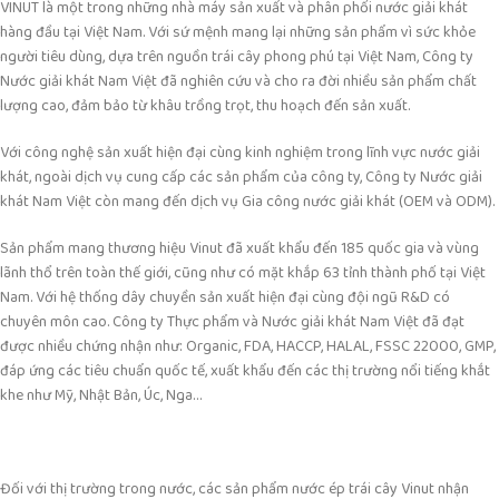
VINUT là một trong những nhà máy sản xuất và phân phối nước giải khát
hàng đầu tại Việt Nam. Với sứ mệnh mang lại những sản phẩm vì sức khỏe
người tiêu dùng, dựa trên nguồn trái cây phong phú tại Việt Nam, Công ty
Nước giải khát Nam Việt đã nghiên cứu và cho ra đời nhiều sản phẩm chất
lượng cao, đảm bảo từ khâu trồng trọt, thu hoạch đến sản xuất.
Với công nghệ sản xuất hiện đại cùng kinh nghiệm trong lĩnh vực nước giải
khát, ngoài dịch vụ cung cấp các sản phẩm của công ty, Công ty Nước giải
khát Nam Việt ­­còn mang đến dịch vụ Gia công nước giải khát (OEM và ODM).
Sản phẩm mang thương hiệu Vinut đã xuất khẩu đến 185 quốc gia và vùng
lãnh thổ trên toàn thế giới, cũng như có mặt khắp 63 tỉnh thành phố tại Việt
Nam. Với hệ thống dây chuyền sản xuất hiện đại cùng đội ngũ R&D có
chuyên môn cao. Công ty Thực phẩm và Nước giải khát Nam Việt đã đạt
được nhiều chứng nhận như: Organic, FDA, HACCP, HALAL, FSSC 22000, GMP,
đáp ứng các tiêu chuẩn quốc tế, xuất khẩu đến các thị trường nổi tiếng khắt
khe như Mỹ, Nhật Bản, Úc, Nga…
Đối với thị trường trong nước, các sản phẩm nước ép trái cây Vinut nhận