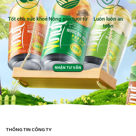
Tốt cho sức khoẻ
Nông sản tươi từ
Luôn luôn an
vườn
toàn
THÔNG TIN CÔNG TY