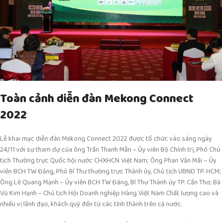
Toàn cảnh diễn đàn Mekong Connect
2022
Lễ khai mạc diễn đàn Mekong Connect 2022 được tổ chức vào sáng ngày
24/11 với sự tham dự của ông Trần Thanh Mẫn – Ủy viên Bộ Chính trị, Phó Chủ
tịch Thường trực Quốc hội nước CHXHCN Việt Nam; Ông Phan Văn Mãi – Ủy
viên BCH TW Đảng, Phó Bí Thư thường trực Thành ủy, Chủ tịch UBND TP. HCM;
Ông Lê Quang Mạnh – Ủy viên BCH TW Đảng, Bí Thư Thành ủy TP. Cần Thơ; Bà
Vũ Kim Hạnh – Chủ tịch Hội Doanh nghiệp Hàng Việt Nam Chất lượng cao và
nhiều vị lãnh đạo, khách quý đến từ các tỉnh thành trên cả nước.