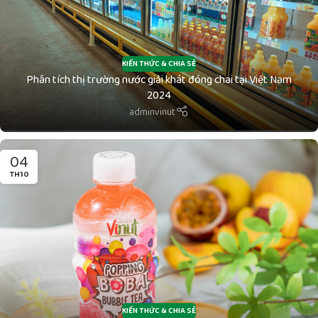
KIẾN THỨC & CHIA SẺ
Phân tích thị trường nước giải khát đóng chai tại Việt Nam
2024
adminvinut
04
TH10
KIẾN THỨC & CHIA SẺ