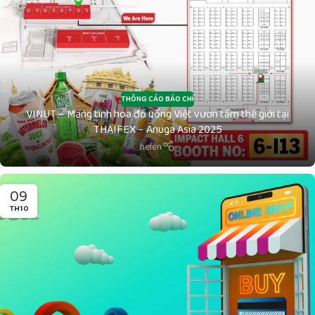
THÔNG CÁO BÁO CHÍ
VINUT – Mang tinh hoa đồ uống Việt vươn tầm thế giới tại
THAIFEX – Anuga Asia 2025
helen
09
TH10