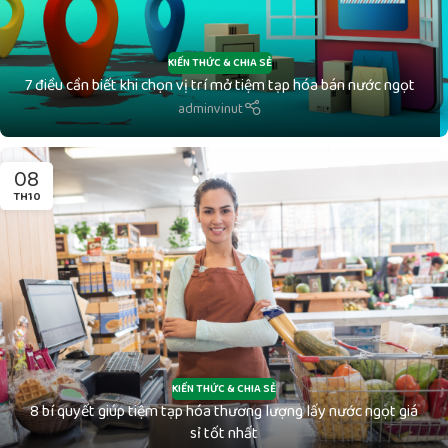
KIẾN THỨC & CHIA SẺ
7 điều cần biết khi chọn vị trí mở tiệm tạp hóa bán nước ngọt
adminvinut
08
TH10
KIẾN THỨC & CHIA SẺ
8 bí quyết giúp tiệm tạp hóa thương lượng lấy nước ngọt giá
sỉ tốt nhất