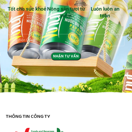
Tốt cho sức khoẻ
Nông sản tươi từ
Luôn luôn an
vườn
toàn
THÔNG TIN CÔNG TY