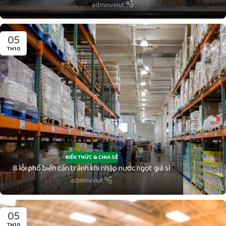
adminvinut
05
TH10
KIẾN THỨC & CHIA SẺ
8 lỗi phổ biến cần tránh khi nhập nước ngọt giá sỉ
adminvinut
05
TH10