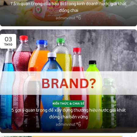
Tầm quan trọng của bao bì trong kinh doanh nước giải khát
đóng chai
adminvinut
03
TH10
KIẾN THỨC & CHIA SẺ
5 gợi ý quan trọng để xây dựng thương hiệu nước giải khát
đóng chai bền vững
adminvinut