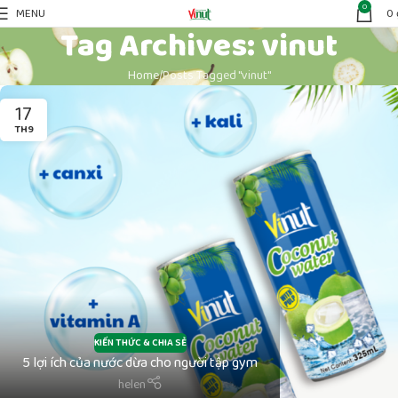
0
MENU
0
Tag Archives: vinut
Home
Posts Tagged "vinut"
17
TH9
KIẾN THỨC & CHIA SẺ
5 lợi ích của nước dừa cho người tập gym
helen