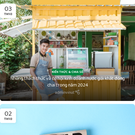
03
TH10
KIẾN THỨC & CHIA SẺ
Những thách thức và cơ hội kinh doanh nước giải khát đóng
chai trong năm 2024
adminvinut
02
TH10