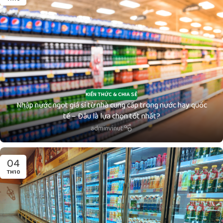
KIẾN THỨC & CHIA SẺ
Nhập nước ngọt giá sỉ từ nhà cung cấp trong nước hay quốc
tế – Đâu là lựa chọn tốt nhất?
adminvinut
04
TH10