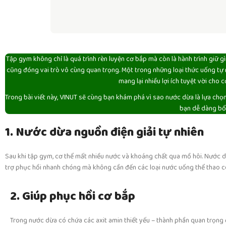
Tập gym không chỉ là quá trình rèn luyện cơ bắp mà còn là hành trình giữ 
cũng đóng vai trò vô cùng quan trọng. Một trong những loại thức uống tự 
mang lại nhiều lợi ích tuyệt vời cho
Trong bài viết này, VINUT sẽ cùng bạn khám phá vì sao nước dừa là lựa chọn 
bạn dễ dàng bổ 
1. Nước dừa nguồn điện giải tự nhiên
Read more
Sau khi tập gym, cơ thể mất nhiều nước và khoáng chất qua mồ hôi. Nước
trợ phục hồi nhanh chóng mà không cần đến các loại nước uống thể thao c
2. Giúp phục hồi cơ bắp
Trong nước dừa có chứa các axit amin thiết yếu – thành phần quan trọng đ