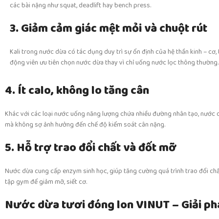
các bài nặng như squat, deadlift hay bench press.
3. Giảm cảm giác mệt mỏi và chuột rút
Kali trong nước dừa có tác dụng duy trì sự ổn định của hệ thần kinh – cơ, 
động viên ưu tiên chọn nước dừa thay vì chỉ uống nước lọc thông thường.
4. Ít calo, không lo tăng cân
Khác với các loại nước uống năng lượng chứa nhiều đường nhân tạo, nước dừ
mà không sợ ảnh hưởng đến chế độ kiểm soát cân nặng.
5. Hỗ trợ trao đổi chất và đốt mỡ
Nước dừa cung cấp enzym sinh học, giúp tăng cường quá trình trao đổi chất
tập gym để giảm mỡ, siết cơ.
Nước dừa tươi đóng lon VINUT – Giải phá