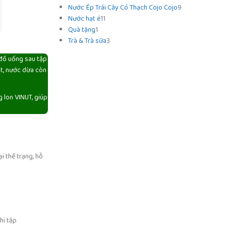
Nước Ép Trái Cây Có Thạch Cojo Cojo
9
Nước hạt é
11
Quà tặng
1
Trà & Trà sữa
3
 đồ uống sau tập
át, nước dừa còn
g lon VINUT, giúp
ại thể trạng, hỗ
hi tập