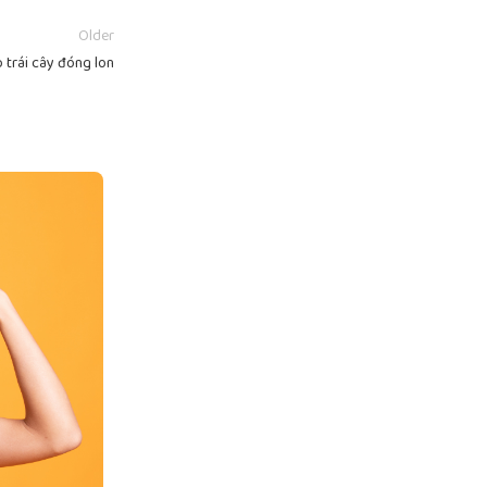
Older
 trái cây đóng lon
18
TH9