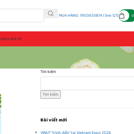
MUA HÀNG: 1900633874 ( line 121)
DỤNG
LIÊN HỆ
Tìm kiếm
Tìm kiếm
Bài viết mới
VINUT “trình diễn” tại Vietnam Expo 2026