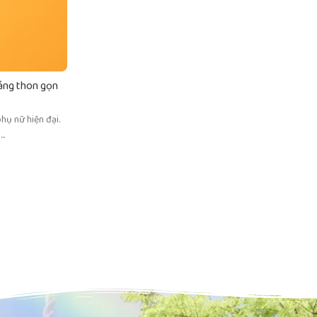
KIẾN THỨC & CHIA SẺ
dáng thon gọn
4 công dụng bất ngờ của nước ép xoài – thức uố
Posted by
helen
hụ nữ hiện đại.
Bạn đang tìm một loại thức uống vừa ngon miệng, vừa g
..
xoài chính là lựa chọn tuyệt vời! Với hương vị ngọt t
CONTINUE READING