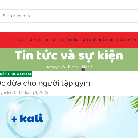
GIỚI THIỆU
SẢN PHẨM
TIN TỨC VÀ SỰ KIỆN
NHÀ PHÂN PHỐI
NHÀ CUNG CẤP
TUYỂN 
Tin tức và sự kiện
Home
Kiến Thức & Chia Sẻ
KIẾN THỨC & CHIA SẺ
ước dừa cho người tập gym
by
helen
On 17 Tháng 9, 2025