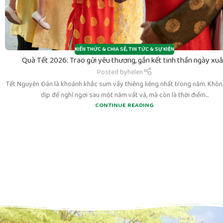
KIẾN THỨC & CHIA SẺ
,
TIN TỨC & SỰ KIỆN
Quà Tết 2026: Trao gửi yêu thương, gắn kết tinh thần ngày xu
Posted by
helen
Tết Nguyên Đán là khoảnh khắc sum vầy thiêng liêng nhất trong năm. Không
dịp để nghỉ ngơi sau một năm vất vả, mà còn là thời điểm...
CONTINUE READING