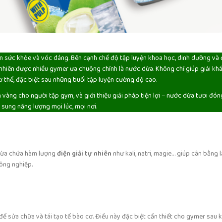
gìn sức khỏe và vóc dáng. Bên cạnh chế độ tập luyện khoa học, dinh dưỡng và
nhiên được nhiều gymer ưa chuộng chính là nước dừa. Không chỉ giúp giải kh
 cơ thể, đặc biệt sau những buổi tập luyện cường độ cao.
vàng cho người tập gym, và giới thiệu giải pháp tiện lợi – nước dừa tươi đón
sung năng lượng mọi lúc, mọi nơi.
 dừa chứa hàm lượng
điện giải tự nhiên
như kali, natri, magie… giúp cân bằng l
ông nghiệp.
ể sửa chữa và tái tạo tế bào cơ. Điều này đặc biệt cần thiết cho gymer sau k