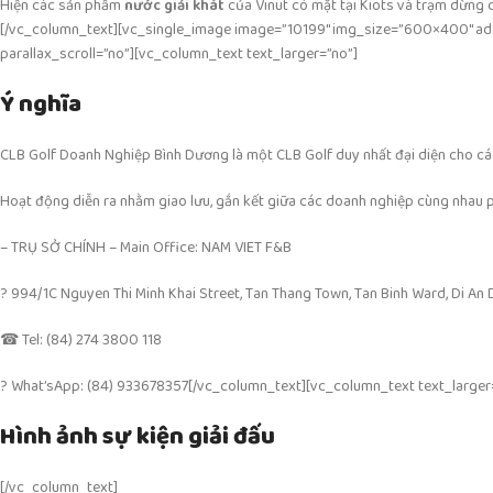
Hiện các sản phẩm
nước giải khát
của Vinut có mặt tại Kiots và trạm dừng 
[/vc_column_text][vc_single_image image=”10199″ img_size=”600×400″ add_
parallax_scroll=”no”][vc_column_text text_larger=”no”]
Ý nghĩa
CLB Golf Doanh Nghiệp Bình Dương
là một CLB Golf duy nhất đại diện cho c
Hoạt động diễn ra nhằm giao lưu, gắn kết giữa các doanh nghiệp cùng nhau ph
– TRỤ SỞ CHÍNH – Main Office: NAM VIET F&B
?
994/1C Nguyen Thi Minh Khai Street, Tan Thang Town, Tan Binh Ward, Di An D
☎
Tel: (84) 274 3800 118
?
What’sApp: (84) 933678357
[/vc_column_text][vc_column_text text_larger
Hình ảnh sự kiện giải đấu
[/vc_column_text]