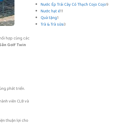
Nước Ép Trái Cây Có Thạch Cojo Cojo
9
Nước hạt é
11
Quà tặng
1
Trà & Trà sữa
3
hối hợp cùng các
Sân Golf Twin
ng phát triển.
thành viên CLB và
iện thuận lợi cho