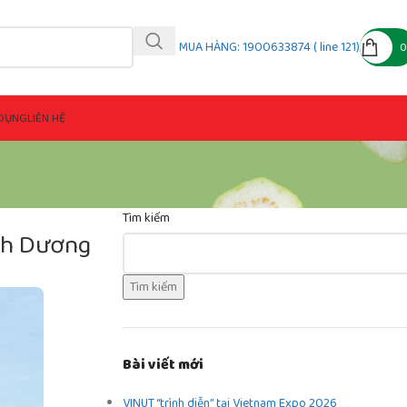
MUA HÀNG: 1900633874 ( line 121)
DỤNG
LIÊN HỆ
Tìm kiếm
ình Dương
Tìm kiếm
Bài viết mới
VINUT “trình diễn” tại Vietnam Expo 2026