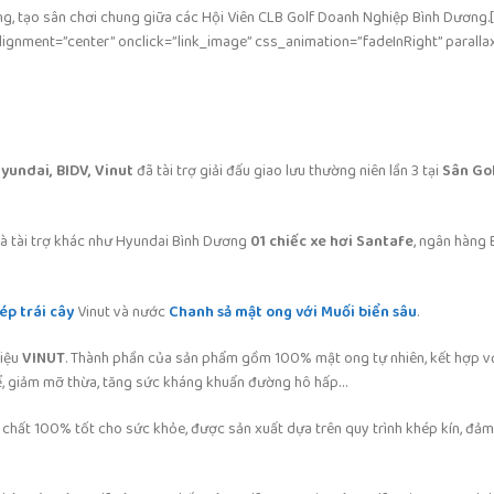
vững, tạo sân chơi chung giữa các Hội Viên CLB Golf Doanh Nghiệp Bình Dương.
nment=”center” onclick=”link_image” css_animation=”fadeInRight” parallax
yundai, BIDV, Vinut
đã tài trợ giải đấu giao lưu thường niên lần 3 tại
Sân Go
à tài trợ khác như Hyundai Bình Dương
01 chiếc xe hơi Santafe
, ngân hàng B
ép trái cây
Vinut và nước
Chanh sả mật ong với Muối biển sâu
.
hiệu
VINUT
. Thành phần của sản phẩm gồm 100% mật ong tự nhiên, kết hợp v
 thể, giảm mỡ thừa, tăng sức kháng khuẩn đường hô hấp…
chất 100% tốt cho sức khỏe, được sản xuất dựa trên quy trình khép kín, đả