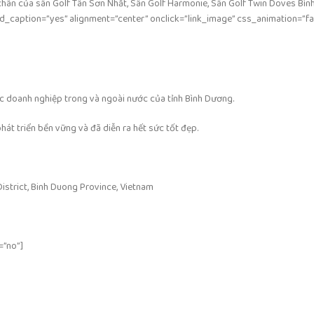
chân của sân Golf Tân Sơn Nhất, Sân Golf Harmonie,
Sân Golf Twin Doves Bìn
caption=”yes” alignment=”center” onclick=”link_image” css_animation=”fa
ác doanh nghiệp trong và ngoài nước của tỉnh Bình Dương.
át triển bền vững và đã diễn ra hết sức tốt đẹp.
istrict, Binh Duong Province, Vietnam
=”no”]