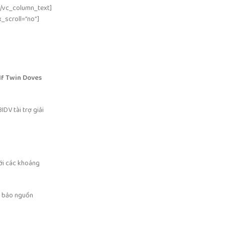
[/vc_column_text]
_scroll=”no”]
lf Twin Doves
IDV tài trợ giải
ới các khoáng
m bảo nguồn