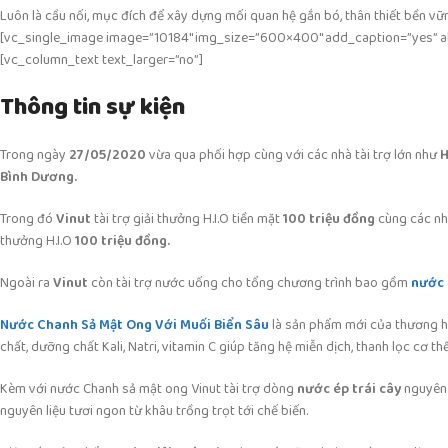
Luôn là cầu nối, mục đích để xây dựng mối quan hệ gắn bó, thân thiết bền 
[vc_single_image image=”10184″ img_size=”600×400″ add_caption=”yes” alig
[vc_column_text text_larger=”no”]
Thông tin sự kiện
Trong ngày
27/05/2020
vừa qua phối hợp cùng với các nhà tài trợ lớn như
H
Bình Dương.
Trong đó
Vinut
tài trợ giải thưởng H.I.O tiền mặt
100 triệu đồng
cùng các nh
thưởng H.I.O
1
00 triệu đồng.
Ngoài ra
Vinut
còn tài trợ nước uống cho tổng chương trình bao gồm
nước 
Nước Chanh Sả Mật Ong Với Muối Biển Sâu
là sản phẩm mới của thương 
chất, dưỡng chất Kali, Natri, vitamin C giúp tăng hệ miễn dịch, thanh lọc cơ
Kèm với nước Chanh sả mật ong Vinut tài trợ dòng
nước ép trái cây
nguyên 
nguyên liệu tươi ngon từ khâu trồng trọt tới chế biến.