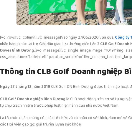
[vc_row][vc_column][vc_message]
Vào ngày 27/05/2020 vừa qua,
Công ty 
nhãn hàng khác tài trợ Giải
đấu giao lưu thường niên Lần 3
CLB Golf Doanh 
Doves Bình Dương.
[/vc_message][vc_single_image image=”10191″ img_size
css_animation=”fadeInLeft” parallax_scroll=”no”][vc_column_text text_larg
Thông tin CLB Golf Doanh nghiệp 
Ngày 27 tháng 12 năm 2019
CLB Golf DN Bình Dương được thành lập hoạt độn
CLB Golf Doanh nghiệp Bình Dương
là CLB hoạt động trên cơ sở tự nguyện,
tự chịu trách nhiệm trước pháp luật hiện hành của nhà nước Việt Nam.
Là tổ chức quần chúng của các tổ chức và cá nhân có sở thích, đam mê về Go
các Hội Viên gặp gỡ, giải trí, rèn luyện sức khỏe.