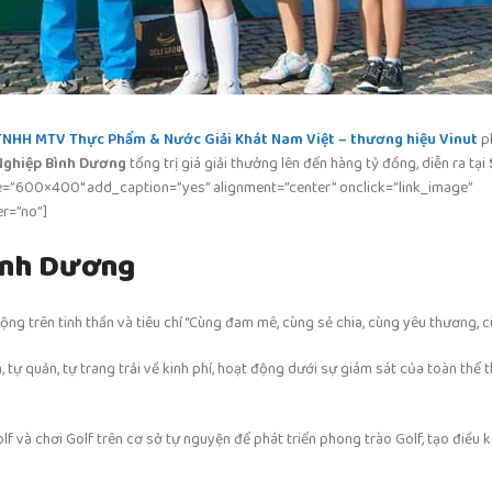
TNHH MTV Thực Phẩm & Nước Giải Khát Nam Việt – thương hiệu Vinut
p
Nghiệp Bình Dương
tổng trị giá giải thưởng lên đến hàng tỷ đồng,
diễn ra tại
=”600×400″ add_caption=”yes” alignment=”center” onclick=”link_image”
er=”no”]
Bình Dương
g trên tinh thần và tiêu chí “Cùng đam mê, cùng sẻ chia, cùng yêu thương, cù
 tự quản, tự trang trải về kinh phí, hoạt động dưới sự giám sát của toàn thể 
lf và chơi Golf trên cơ sở tự nguyện để phát triển phong trào Golf, tạo điều k