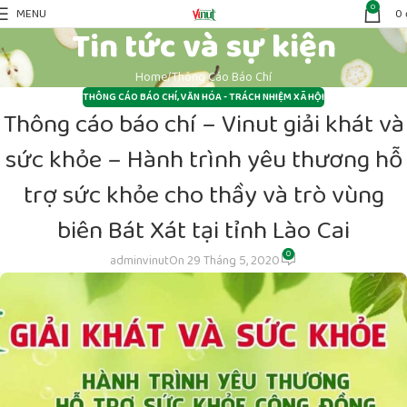
0
MENU
0
Tin tức và sự kiện
Home
Thông Cáo Báo Chí
THÔNG CÁO BÁO CHÍ
,
VĂN HÓA - TRÁCH NHIỆM XÃ HỘI
Thông cáo báo chí – Vinut giải khát và
sức khỏe – Hành trình yêu thương hỗ
trợ sức khỏe cho thầy và trò vùng
biên Bát Xát tại tỉnh Lào Cai
0
adminvinut
On 29 Tháng 5, 2020