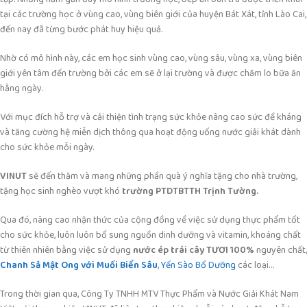
tại các trường học ở vùng cao, vùng biên giới của huyện Bát Xát, tỉnh Lào Cai,
đến nay đã từng bước phát huy hiệu quả.
Nhờ có mô hình này, các em học sinh vùng cao, vùng sâu, vùng xa, vùng biên
giới yên tâm đến trường bởi các em sẽ ở lại trường và được chăm lo bữa ăn
hằng ngày.
Với mục đích hỗ trợ và cải thiện tình trạng sức khỏe nâng cao sức đề kháng
và tăng cường hệ miễn dịch thông qua hoạt động uống nước giải khát dành
cho sức khỏe mỗi ngày.
VINUT
sẽ đến thăm và mang những phần quà ý nghĩa tặng cho nhà trường,
tặng học sinh nghèo vượt khó
trường PTDTBTTH Trịnh Tường.
Qua đó, nâng cao nhận thức của cộng đồng về việc sử dụng thực phẩm tốt
cho sức khỏe, luôn luôn bổ sung nguồn dinh dưỡng và vitamin, khoáng chất
từ thiên nhiên bằng việc sử dụng
nước ép trái cây TƯƠI 100%
nguyên chất,
Chanh Sả Mật Ong với Muối Biển Sâu
,
Yến Sào Bổ Dưỡng
các loại…
Trong thời gian qua, Công Ty TNHH MTV Thực Phẩm và Nước Giải Khát Nam