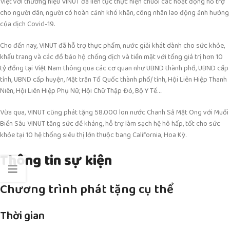
Việt với thương hiệu VINUT đã liên tục thực hiện chuỗi các hoạt động hỗ trợ
cho người dân, người có hoàn cảnh khó khăn, công nhân lao động ảnh hưởng
của dịch Covid-19.
Cho đến nay, VINUT đã hỗ trợ thực phẩm, nước giải khát dành cho sức khỏe,
khẩu trang và các đồ bảo hộ chống dịch và tiền mặt với tổng giá trị hơn 10
tỷ đồng tại Việt Nam thông qua các cơ quan như UBND thành phố, UBND cấp
tỉnh, UBND cấp huyện, Mặt trận Tổ Quốc thành phố/ tỉnh, Hội Liên Hiệp Thanh
Niên, Hội Liên Hiệp Phụ Nữ, Hội Chữ Thập Đỏ, Bộ Y Tế….
Vừa qua, VINUT cũng phát tặng 58.000 lon nước Chanh Sả Mật Ong với Muối
Biển Sâu VINUT tăng sức đề kháng, hỗ trợ làm sạch hệ hô hấp, tốt cho sức
khỏe tại 10 hệ thống siêu thị lớn thuộc bang California, Hoa Kỳ.
Thông tin sự kiện
Chương trình phát tặng cụ thể
Thời gian