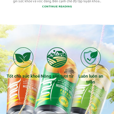
gìn sức khỏe và vóc dáng. Bên cạnh chế độ tập luyện khoa...
CONTINUE READING
Tốt cho sức khoẻ
Nông sản tươi từ
Luôn luôn an
vườn
toàn