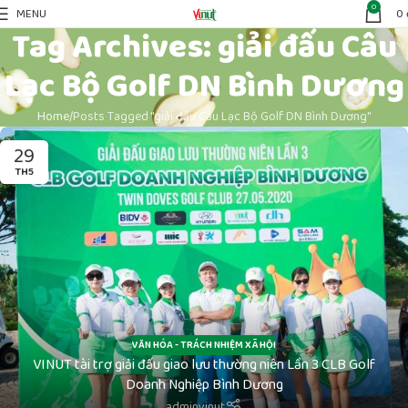
0
MENU
0
Tag Archives: giải đấu Câu
Lạc Bộ Golf DN Bình Dương
Home
Posts Tagged "giải đấu Câu Lạc Bộ Golf DN Bình Dương"
29
TH5
VĂN HÓA - TRÁCH NHIỆM XÃ HỘI
VINUT tài trợ giải đấu giao lưu thường niên Lần 3 CLB Golf
Doanh Nghiệp Bình Dương
adminvinut