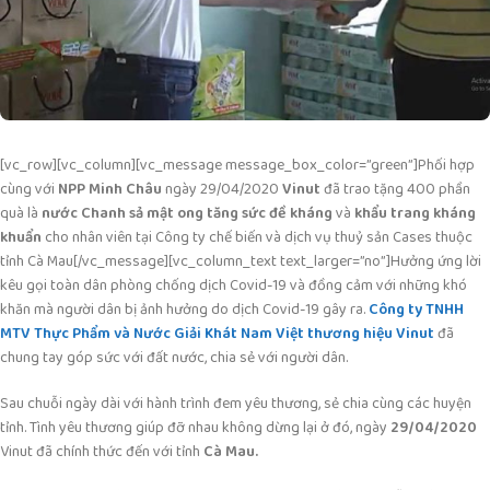
[vc_row][vc_column][vc_message message_box_color=”green”]Phối hợp
cùng với
NPP Minh Châu
ngày 29/04/2020
Vinut
đã trao tặng 400 phần
quà là
nước Chanh sả mật ong tăng sức đề kháng
và
khẩu trang kháng
khuẩn
cho nhân viên tại Công ty chế biến và dịch vụ thuỷ sản Cases thuộc
tỉnh Cà Mau[/vc_message][vc_column_text text_larger=”no”]Hưởng ứng lời
kêu gọi toàn dân phòng chống dịch Covid-19 và đồng cảm với những khó
khăn mà người dân bị ảnh hưởng do dịch Covid-19 gây ra.
Công ty TNHH
MTV Thực Phẩm và Nước Giải Khát Nam Việt thương hiệu Vinut
đã
chung tay góp sức với đất nước, chia sẻ với người dân.
Sau chuỗi ngày dài với hành trình đem yêu thương, sẻ chia cùng các huyện
tỉnh. Tình yêu thương giúp đỡ nhau không dừng lại ở đó, ngày
29/04/2020
Vinut đã chính thức đến với tỉnh
Cà Mau.