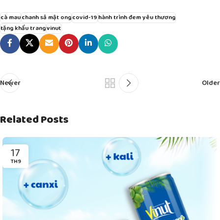
cà mau
chanh sả mật ong
covid-19
hành trình đem yêu thương
tặng khẩu trang
vinut
Newer
Older
Related Posts
17
TH9