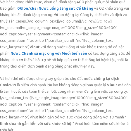
Với hành động thiết thực, Vinut đã dành tặng 400 phần quà, mỗi phần quà
bao gồm:
06lon/chai Nước uống tăng sức đề kháng
và 02 khẩu trang vải
kháng khuẩn dành tặng cho người lao động tại Công ty chế biến và dịch vụ
thuỷ sản Cases.[/vc_column_text][/vc_column][/vc_row][vc_row]
[vc_column][vc_single_image image=”10005″ img_size=”600×400″
add_caption=”yes” alignment=”center” onclick=”link_image”
css_animation=”fadeInLeft” parallax_scroll=”no”][vc_column_text
text_larger=”no”]
Vinut
với dòng nước uống vì sức khỏe, trong đó có sản
phẩm
Nước Chanh sả mật ong với Muối biển sâu
có tác dụng tăng sức đề
kháng cho cơ thể và hỗ trợ hệ hô hấp giúp cơ thể chống lại bệnh tật, nhất là
trong thời điểm dịch bệnh đang bùng phát như hiện nay.
Và hơn thế nữa được chung tay giúp sức cho đất nước
chống lại dịch
Covid-19
là niềm vinh hạnh lớn lao không riêng với ban quản lý
Vinut
mà còn
là tâm huyết của toàn thể cán bộ, công nhân viên đang làm việc tại công ty.
[/vc_column_text][vc_single_image image=”10003″ img_size=”600×400″
add_caption=”yes” alignment=”center” onclick=”link_image”
css_animation=”fadeInLeft” parallax_scroll=”no”][vc_column_text
text_larger=”no”]Vinut luôn gắn bó với sức khỏe cộng đồng, với sứ mệnh “
Kinh doanh gắn liền với sức khỏe xã hội
” Vinut luôn tâm niệm sức khỏe là
trên hết.