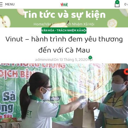
0
MENU
0
Tin tức và sự kiện
Home
Văn Hóa - Trách Nhiệm Xã Hội
VĂN HÓA - TRÁCH NHIỆM XÃ HỘI
Vinut – hành trình đem yêu thương
đến với Cà Mau
0
adminvinut
On 13 Tháng 5, 2020