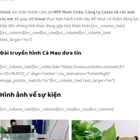
Vinut
xin chân thành cám ơn
NPP Minh Châu, Công ty Cases và các anh
chị em
đã giúp đỡ
Vinut
thực hiện hành trình này để Vinut có thêm động lực
tiếp đến những tỉnh khác đang gặp khó khăn khác.[/vc_column_text]
[/vc_column][/vc_row][vc_row][vc_column][vc_column_text
text_larger=”no”]
Đài truyền hình Cà Mau đưa tin
[/vc_column_text][vc_video link=”https://www.youtube.com/watch?
v=7Sv7KA1TO_c” align=”center” css_animation=”fadeInRight”
image_poster_switch=”no”][vc_column_text text_larger=”no”]
Hình ảnh về sự kiện
[/vc_column_text][/vc_column][/vc_row][vc_row][vc_column]