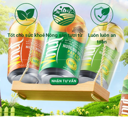
Tốt cho sức khoẻ
Nông sản tươi từ
Luôn luôn an
vườn
toàn