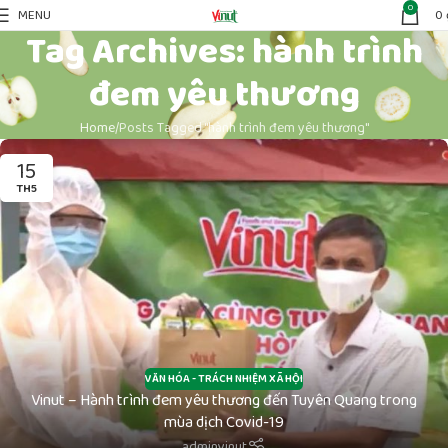
0
MENU
0
Tag Archives: hành trình
đem yêu thương
Home
Posts Tagged "hành trình đem yêu thương"
15
TH5
VĂN HÓA - TRÁCH NHIỆM XÃ HỘI
Vinut – Hành trình đem yêu thương đến Tuyên Quang trong
mùa dịch Covid-19
adminvinut