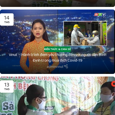
14
TH5
KIẾN THỨC & CHIA SẺ
Vinut – Hành trình đem yêu thương đến với người dân Bình
Định trong mùa dịch Covid-19
adminvinut
13
TH5