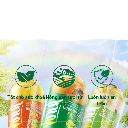
Tốt cho sức khoẻ
Nông sản tươi từ
Luôn luôn an
vườn
toàn