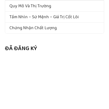
Quy Mô Và Thị Trường
Tầm Nhìn – Sứ Mệnh – Giá Trị Cốt Lõi
Chứng Nhận Chất Lượng
ĐÃ ĐĂNG KÝ
Copyright ©1998 - 2022 NAM VIET F&B. All Rights Reserved Designed by Premium Beverage
Supply
Công ty Cổ Phần Thực Phẩm & NGK Nam Việt. GPDKKD: 3702469912 do sở KH & ĐT Bình
Dương cấp ngày Cấp Ngày: 03/06/2016.