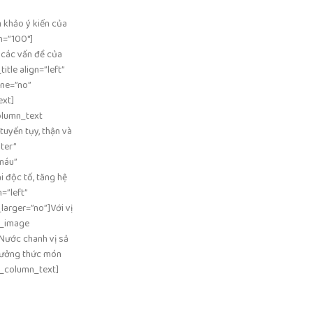
m khảo ý kiến của
h=”100″]
 các vấn đề của
tle align=”left”
ne=”no”
ext]
olumn_text
tuyến tụy, thận và
ter”
máu”
 độc tố, tăng hệ
=”left”
arger=”no”]Với vị
e_image
Nước chanh vị sả
thưởng thức món
vc_column_text]