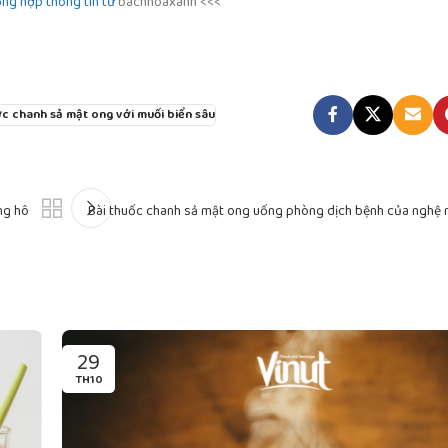
ng hợp thông tin từ
bachhoaxanh <<<
c chanh sả mật ong với muối biển sâu
ng hô
Bài thuốc chanh sả mật ong uống phòng dịch bệnh của nghệ 
29
TH10