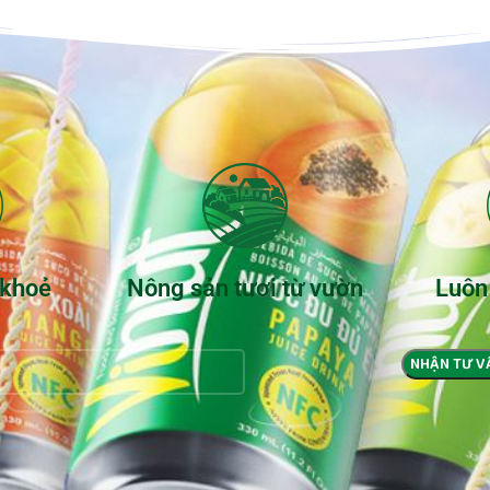
 khoẻ
Nông sản tươi từ vườn
Luôn