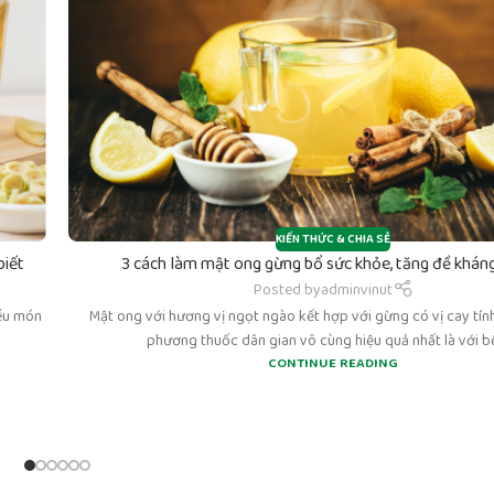
KIẾN THỨC & CHIA SẺ
biết
3 cách làm mật ong gừng bổ sức khỏe, tăng đề kháng
Posted by
adminvinut
iều món
Mật ong với hương vị ngọt ngào kết hợp với gừng có vị cay tín
phương thuốc dân gian vô cùng hiệu quả nhất là với bệ
CONTINUE READING