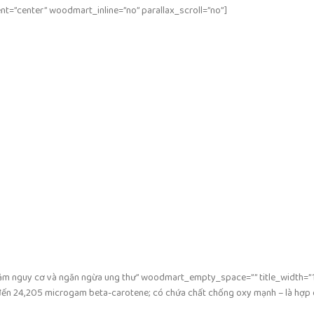
t=”center” woodmart_inline=”no” parallax_scroll=”no”]
Giảm nguy cơ và ngăn ngừa ung thư” woodmart_empty_space=”” title_width=”
ến 24,205 microgam beta-carotene; có chứa chất chống oxy mạnh – là hợp c