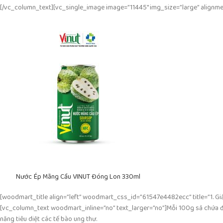
[/vc_column_text][vc_single_image image=”11445″ img_size=”large” alignmen
Nước Ép Mãng Cầu VINUT Đóng Lon 330ml
[woodmart_title align=”left” woodmart_css_id=”61547e4482ecc” title=”1. 
[vc_column_text woodmart_inline=”no” text_larger=”no”]Mỗi 100g sả chứa đ
năng tiêu diệt các tế bào ung thư.