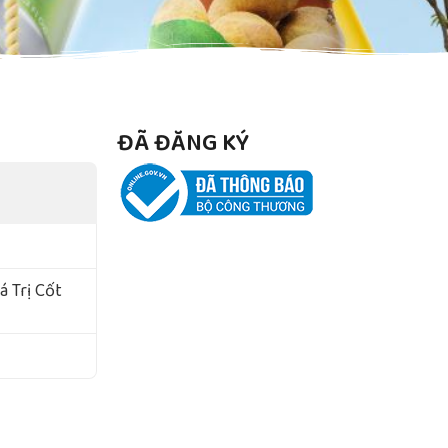
ĐÃ ĐĂNG KÝ
 Trị Cốt