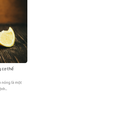
 cơ thể
KIẾN THỨC & CHIA SẺ
Nước chanh gừng sả và những tác dụng
h nóng là một
Posted by
adminvinut
nh...
Quan sát kỹ vỏ của chanh Những quả chanh ngon, mọ
sáng, vỏ mịn, không bị sần sùi, những quả chanh này thườ
CONTINUE READING