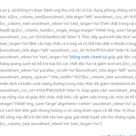
Lưu ý: sả không trị được bệnh ung thư, mà chỉ có tác dụng phòng chống và hỗ
bác sĩ.[/vc_column_text][woodmart_title align=”left” woodmart_css_id=”61
[vc_column_text woodmart_inline=”no” text_larger=”no”]Tinh chất trong sả c
huyết áp.[/vc_column_text][vc_single_image image=”11446″ img_size=”large”
woodmart_css_id=”61547eedb0c36″ title=”3. Thúc đẩy quá trình tiêu hóa” 
text_larger=”no”]Bởi các hợp chất có trong sả có thể tiêu diệt vi khuẩn tron
[woodmart_title align=”left” woodmart_css_id=”61547f157ca9d” title=”4. Gi
woodmart_inline=”no” text_larger=”no”]
Uống nước chanh sả
giúp giải độc cơ
bàng quang sạch sẽ, hỗ trợ loại bỏ các chất độc hại và giảm acid uric.[/vc
woodmart_inline=”no” parallax_scroll=”no”][woodmart_title align=”left” woo
woodmart_empty_space=”” title_width=”100″][vc_column_text woodmart_inline
miễn dịch và kiểm soát lượng đường trong máu. Mức độ giảm cholesterol sẽ 
woodmart_css_id=”61547f962d2b6″ title=”6. Giúp giảm cân” woodmart_empty
cay nồng của sả giúp đốt cháy chất béo, cắt giảm calo trong các món ăn hỗ 
image=”11448″ img_size=”large” alignment=”center” woodmart_inline=”no” pa
có cách làm đơn giản nhưng hương vị vô cùng thơm ngon và dễ chịu. Vị chua 
đồ uống này để trở nên tỉnh táo hơn giúp giải nhiệt tuyệt vời cho những ngà
[vc_column_text woodmart_inline=”no” text_larger=”no”]