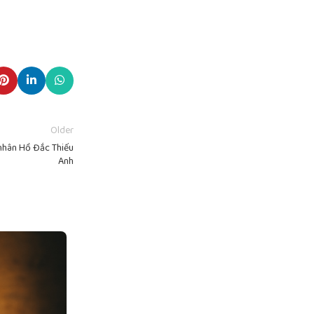
Older
nhân Hồ Đắc Thiếu
Anh
01
TH10