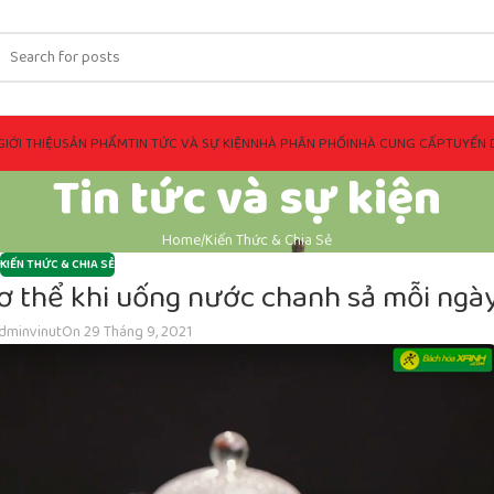
GIỚI THIỆU
SẢN PHẨM
TIN TỨC VÀ SỰ KIỆN
NHÀ PHÂN PHỐI
NHÀ CUNG CẤP
TUYỂN 
Tin tức và sự kiện
Home
Kiến Thức & Chia Sẻ
KIẾN THỨC & CHIA SẺ
ơ thể khi uống nước chanh sả mỗi ngà
dminvinut
On 29 Tháng 9, 2021