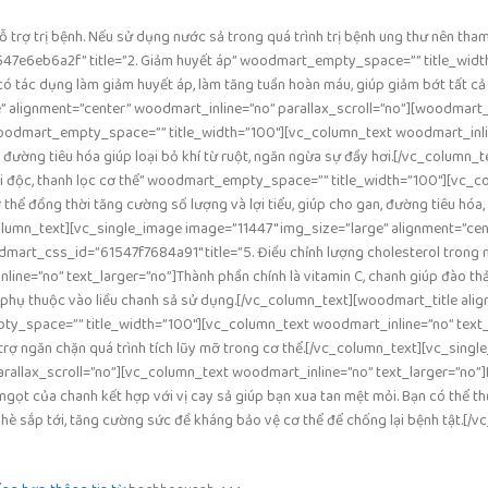
 trợ trị bệnh. Nếu sử dụng nước sả trong quá trình trị bệnh ung thư nên tha
547e6eb6a2f” title=”2. Giảm huyết áp” woodmart_empty_space=”” title_widt
ó tác dụng làm giảm huyết áp, làm tăng tuần hoàn máu, giúp giảm bớt tất cả
 alignment=”center” woodmart_inline=”no” parallax_scroll=”no”][woodmart_ti
woodmart_empty_space=”” title_width=”100″][vc_column_text woodmart_inli
g đường tiêu hóa giúp loại bỏ khí từ ruột, ngăn ngừa sự đầy hơi.[/vc_column_t
ải độc, thanh lọc cơ thể” woodmart_empty_space=”” title_width=”100″][vc_c
 thể đồng thời tăng cường số lượng và lợi tiểu, giúp cho gan, đường tiêu hóa, 
_column_text][vc_single_image image=”11447″ img_size=”large” alignment=”cen
dmart_css_id=”61547f7684a91″ title=”5. Điều chỉnh lượng cholesterol trong 
=”no” text_larger=”no”]Thành phần chính là vitamin C, chanh giúp đào thải
phụ thuộc vào liều chanh sả sử dụng.[/vc_column_text][woodmart_title align
_space=”” title_width=”100″][vc_column_text woodmart_inline=”no” text_l
trợ ngăn chặn quá trình tích lũy mỡ trong cơ thể.[/vc_column_text][vc_singl
rallax_scroll=”no”][vc_column_text woodmart_inline=”no” text_larger=”no”]
ngọt của chanh kết hợp với vị cay sả giúp bạn xua tan mệt mỏi. Bạn có thể 
y hè sắp tới, tăng cường sức đề kháng bảo vệ cơ thể để chống lại bệnh tật.[/