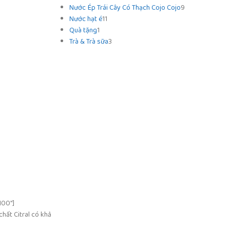
Nước Ép Trái Cây Có Thạch Cojo Cojo
9
Nước hạt é
11
Quà tặng
1
Trà & Trà sữa
3
100″]
hất Citral có khả