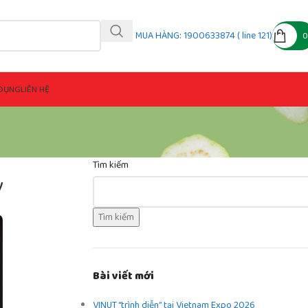
MUA HÀNG: 1900633874 ( line 121)
DỤNG
LIÊN HỆ
Tìm kiếm
y
Tìm kiếm
Bài viết mới
VINUT “trình diễn” tại Vietnam Expo 2026