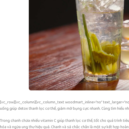
[vc_row][vc_column][vc_column_text woodmart_inline=”no” text_larger=”no”]
uống giúp detox thanh lọc cơ thể, giảm mỡ bụng cực nhanh. Cùng tìm hiểu nh
Trong chanh chứa nhiều vitamin C giúp thanh lọc cơ thể, tốt cho quá trình t
hóa và ngừa ung thư hiệu quả. Chanh và sả chắc chắn là một sự kết hợp hoà