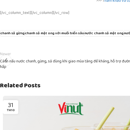
>>> T
ham khảo và tổ
[/vc_column_text][/vc_column][/vc_row]
chanh sả gừng
chanh sả mật ong với muối biển sâu
nước chanh sả mật ong
nướ
Newer
Cách nấu nước chanh, gừng, sả dùng khi giao mùa tăng đề kháng, hỗ trợ đườ
hấp
Related Posts
31
TH10