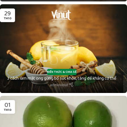
29
TH10
KIẾN THỨC & CHIA SẺ
3 cách làm mật ong gừng bổ sức khỏe, tăng đề kháng cơ thể
adminvinut
01
TH10