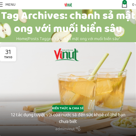
0
MENU
0
Tag Archives: chanh sả mật
ong với muối biển sâu
Home
Posts Tagged "chanh sả mật ong với muối biển sâu"
31
TH10
KIẾN THỨC & CHIA SẺ
12 tác dụng tuyệt vời của nước sả đến sức khoẻ có thể bạn
chưa biết
adminvinut