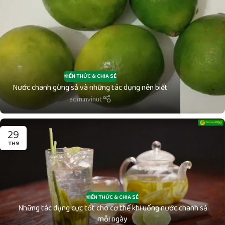
KIẾN THỨC & CHIA SẺ
Nước chanh gừng sả và những tác dụng nên biết
adminvinut
29
TH9
KIẾN THỨC & CHIA SẺ
Những tác dụng cực tốt cho cơ thể khi uống nước chanh sả
mỗi ngày