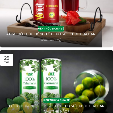
KIẾN THỨC & CHIA SẺ
ATISO ĐỎ THỨC UỐNG TỐT CHO SỨC KHỎE CỦA BẠN
adminvinut
25
TH2
KIẾN THỨC & CHIA SẺ
LỢI ÍCH CỦA NƯỚC ÉP TẮC TỐT CHO SỨC KHỎE CỦA BẠN
NHƯ THẾ NÀO?