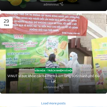
adminvinut
29
TH4
VĂN HÓA - TRÁCH NHIỆM XÃ HỘI
VINUT vì sức khỏe các bà mẹ trẻ em làng SOS thành phố Đà
Lạt
adminvinut
Load more posts