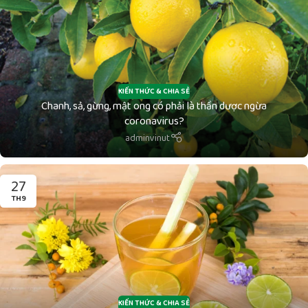
KIẾN THỨC & CHIA SẺ
Chanh, sả, gừng, mật ong có phải là thần dược ngừa
coronavirus?
adminvinut
27
TH9
KIẾN THỨC & CHIA SẺ