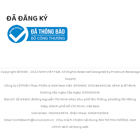
ĐÃ ĐĂNG KÝ
Copyright ©1998 - 2022 NAM VIET F&B. All Rights Reserved Designed by Premium Beverage
Supply
Công ty Cổ Phần Thực Phẩm & NGK Nam Việt. GPDKKD: 3702469912 do sở KH & ĐT Bình
Dương cấp ngày Cấp Ngày: 03/06/2016.
Địa chỉ: Số 994/1C đường Nguyễn Thị Minh Khai, Khu phố Tân Thắng, phường Tân Đông
Hiệp, thành phố Hồ Chí Minh, Việt Nam
Call center: 1900633874 - Điện thoại: 0368728969.
Email: kinhdoanh@vinut.com.vn . Chịu trách nhiệm nội dung: BÙI THỊ THU HƯƠNG. Xem
chính sách sử dụng web