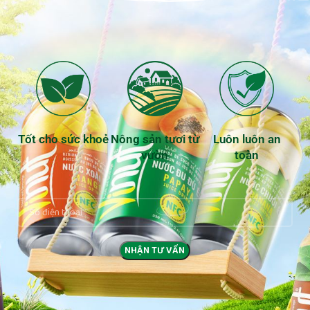
Tốt cho sức khoẻ
Nông sản tươi từ
Luôn luôn an
vườn
toàn