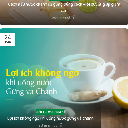
Cách nấu nước chanh sả gừng đúng cách – bí quyết giúp giảm
cân
adminvinut
24
TH9
KIẾN THỨC & CHIA SẺ
Lợi ích không ngờ khi uống nươc gừng và chanh
adminvinut