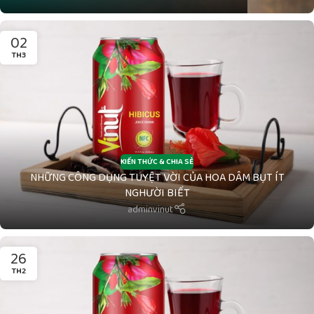
02
TH3
KIẾN THỨC & CHIA SẺ
NHỮNG CÔNG DỤNG TUYỆT VỜI CỦA HOA DÂM BỤT ÍT
NGHƯỜI BIẾT
adminvinut
26
TH2