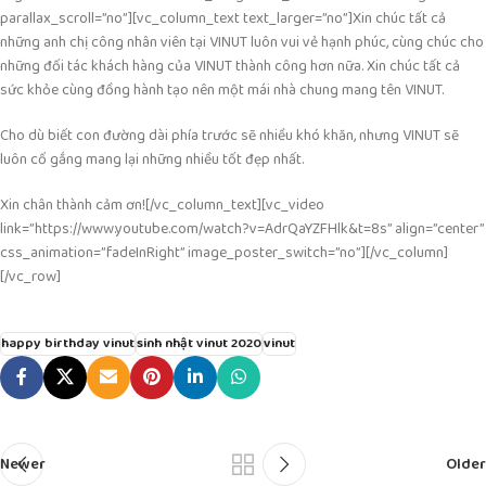
parallax_scroll=”no”][vc_column_text text_larger=”no”]
Xin chúc tất cả
những anh chị công nhân viên tại VINUT luôn vui vẻ hạnh phúc, cùng chúc cho
những đối tác khách hàng của VINUT thành công hơn nữa. Xin chúc tất cả
sức khỏe cùng đồng hành tạo nên một mái nhà chung mang tên VINUT.
Cho dù biết con đường dài phía trước sẽ nhiều khó khăn, nhưng VINUT sẽ
luôn cố gắng mang lại những nhiều tốt đẹp nhất.
Xin chân thành cảm ơn!
[/vc_column_text][vc_video
link=”https://www.youtube.com/watch?v=AdrQaYZFHlk&t=8s” align=”center”
css_animation=”fadeInRight” image_poster_switch=”no”][/vc_column]
[/vc_row]
happy birthday vinut
sinh nhật vinut 2020
vinut
Newer
Older