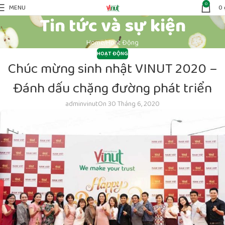
0
MENU
0
Tin tức và sự kiện
Home
Hoạt Động
HOẠT ĐỘNG
Chúc mừng sinh nhật VINUT 2020 –
Đánh dấu chặng đường phát triển
adminvinut
On 30 Tháng 6, 2020