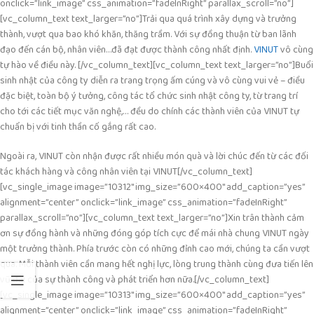
onclick=”link_image” css_animation=”fadeInRight” parallax_scroll=”no”]
[vc_column_text text_larger=”no”]
Trải qua quá trình xây dựng và trưởng
thành, vượt qua bao khó khăn, thăng trầm. Với sự đồng thuận từ ban lãnh
đạo đến cán bộ, nhân viên…đã đạt được thành công nhất định.
VINUT
vô cùng
tự hào về điều này.
[/vc_column_text][vc_column_text text_larger=”no”]
Buổi
sinh nhật của công ty diễn ra trang trọng ấm cúng và vô cùng vui vẻ – điều
đặc biệt, toàn bộ ý tưởng, công tác tổ chức sinh nhật công ty, từ trang trí
cho tới các tiết mục văn nghệ,… đều do chính các thành viên của VINUT tự
chuẩn bị với tinh thần cố gắng rất cao.
Ngoài ra, VINUT còn nhận được rất nhiều món quà và lời chúc đến từ các đối
tác khách hàng và công nhân viên tại VINUT
[/vc_column_text]
[vc_single_image image=”10312″ img_size=”600×400″ add_caption=”yes”
alignment=”center” onclick=”link_image” css_animation=”fadeInRight”
parallax_scroll=”no”][vc_column_text text_larger=”no”]
Xin trân thành cảm
ơn sự đồng hành và những đóng góp tích cực để mái nhà chung VINUT ngày
một trưởng thành. Phía trước còn có những đỉnh cao mới, chúng ta cần vượt
qua. Mỗi thành viên cần mang hết nghị lực, lòng trung thành cùng đưa tiến lên
vũ đài của sự thành công và phát triển hơn nữa.
[/vc_column_text]
[vc_single_image image=”10313″ img_size=”600×400″ add_caption=”yes”
alignment=”center” onclick=”link_image” css_animation=”fadeInRight”