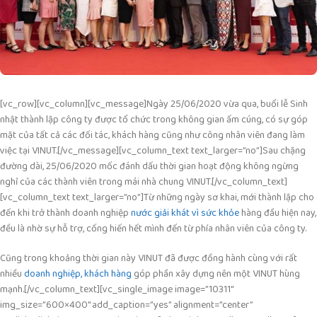
[vc_row][vc_column][vc_message]Ngày 25/06/2020 vừa qua, buổi lễ Sinh
nhật thành lập công ty được tổ chức trong không gian ấm cúng, có sự góp
mặt của tất cả các đối tác, khách hàng cũng như công nhân viên đang làm
việc tại VINUT.[/vc_message][vc_column_text text_larger=”no”]
Sau chặng
đường dài, 25/06/2020 mốc đánh dấu thời gian hoạt động không ngừng
nghỉ của các thành viên trong mái nhà chung VINUT.
[/vc_column_text]
[vc_column_text text_larger=”no”]
Từ những ngày sơ khai, mới thành lập cho
đến khi trở thành doanh nghiệp
nước giải khát vì sức khỏe
hàng đầu hiện nay,
đều là nhờ sự hỗ trợ, cống hiến hết mình đến từ phía nhân viên của công ty.
Cũng trong khoảng thời gian này VINUT đã được đồng hành cùng với rất
nhiều
doanh nghiệp, khách hàng
góp phần xây dựng nên một VINUT hùng
mạnh.
[/vc_column_text][vc_single_image image=”10311″
img_size=”600×400″ add_caption=”yes” alignment=”center”