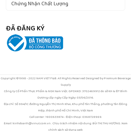
Chứng Nhận Chất Lượng
ĐÃ ĐĂNG KÝ
Copyright ©1998 - 2022 NAM VIET F&B. All Rights Reserved Designed by Premium Beverage
Supply
Công ty Cổ Phần Thực Phẩm & NGK Nam Việt. GPDKKD: 3702469912 do sở KH & ĐT Bình
Dương cấp ngày Cấp Ngày: 03/06/2016.
Địa chỉ: Số 994/1C đường Nguyễn Thị Minh Khai, Khu phố Tân Thắng, phường Tân Đông
Hiệp, thành phố Hồ Chí Minh, Việt Nam
Call center: 1900633874 - Điện thoại: 0368728969.
Email: kinhdoanh@vinut.com.vn . Chịu trách nhiệm nội dung: BÙI THỊ THU HƯƠNG. Xem
chính sách sử dụng web