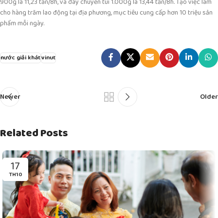
900g là 11,23 tấn/8h, và dây chuyền túi 1.000g là 13,44 tấn/8h. Tạo việc làm
cho hàng trăm lao động tại địa phương, mục tiêu cung cấp hơn 10 triệu sản
phẩm mỗi ngày.
nước giải khát
vinut
Newer
Older
Related Posts
17
TH10