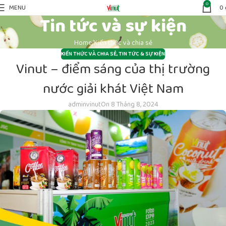
0
MENU
0
Tin tức và sự kiện
Home
Kiến thức và chia sẻ
KIẾN THỨC VÀ CHIA SẺ
,
TIN TỨC & SỰ KIỆN
Vinut – điểm sáng của thị trường
nước giải khát Việt Nam
adminvinut
On 8 Tháng 8, 2024