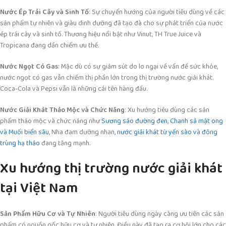
Nước Ép Trái Cây và Sinh Tố
: Sự chuyển hướng của người tiêu dùng về các
sản phẩm tự nhiên và giàu dinh dưỡng đã tạo đà cho sự phát triển của nước
ép trái cây và sinh tố. Thương hiệu nổi bật như Vinut, TH True Juice và
Tropicana đang dần chiếm ưu thế.
Nước Ngọt Có Gas
: Mặc dù có sự giảm sút do lo ngại về vấn đề sức khỏe,
nước ngọt có gas vẫn chiếm thị phần lớn trong thị trường nước giải khát.
Coca-Cola và Pepsi vẫn là những cái tên hàng đầu.
Nước Giải Khát Thảo Mộc và Chức Năng
: Xu hướng tiêu dùng các sản
phẩm thảo mộc và chức năng như
Sương sáo đường đen
,
Chanh sả mật ong
và Muối biển sâu
, Nha đam dưỡng nhan,
nước giải khát từ yến sào và đông
trùng hạ thảo
đang tăng mạnh.
Xu hướng thị trường nước giải khát
tại Việt Nam
Sản Phẩm Hữu Cơ và Tự Nhiên
: Người tiêu dùng ngày càng ưu tiên các sản
phẩm có nguồn gốc hữu cơ và tự nhiên. Điều này đã tạo ra cơ hội lớn cho các