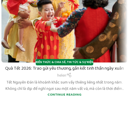
KIẾN THỨC & CHIA SẺ
,
TIN TỨC & SỰ KIỆN
Quà Tết 2026: Trao gửi yêu thương, gắn kết tinh thần ngày xuân
helen
Tết Nguyên Đán là khoảnh khắc sum vầy thiêng liêng nhất trong năm.
Không chỉ là dịp để nghỉ ngơi sau một năm vất vả, mà còn là thời điểm...
CONTINUE READING