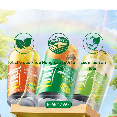
Tốt cho sức khoẻ
Nông sản tươi từ
Luôn luôn an
vườn
toàn