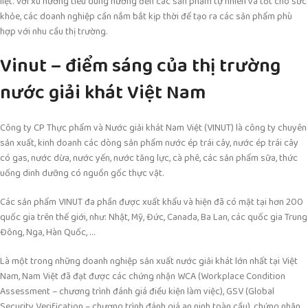
liệt. Với xu hướng tiêu dùng hướng đến các sản phẩm tự nhiên và tốt cho sức
khỏe, các doanh nghiệp cần nắm bắt kịp thời để tạo ra các sản phẩm phù
hợp với nhu cầu thị trường.
Vinut – điểm sáng của thị trường
nước giải khát Việt Nam
Công ty CP Thực phẩm và Nước giải khát Nam Việt (VINUT) là công ty chuyên
sản xuất, kinh doanh các dòng sản phẩm nước ép trái cây, nước ép trái cây
có gas, nước dừa, nước yến, nước tăng lực, cà phê, các sản phẩm sữa, thức
uống dinh dưỡng có nguồn gốc thực vật.
Các sản phẩm VINUT đa phần được xuất khẩu và hiện đã có mặt tại hơn 200
quốc gia trên thế giới, như: Nhật, Mỹ, Đức, Canada, Ba Lan, các quốc gia Trung
Đông, Nga, Hàn Quốc, …
Là một trong những doanh nghiệp sản xuất nước giải khát lớn nhất tại Việt
Nam, Nam Việt đã đạt được các chứng nhận WCA (Workplace Condition
Assessment – chương trình đánh giá điều kiện làm việc), GSV (Global
Security Verification – chương trình đánh giá an ninh toàn cầu), chứng nhận