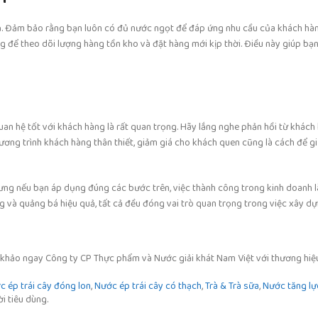
uả. Đảm bảo rằng bạn luôn có đủ nước ngọt để đáp ứng nhu cầu của khách hà
 để theo dõi lượng hàng tồn kho và đặt hàng mới kịp thời. Điều này giúp bạn 
uan hệ tốt với khách hàng là rất quan trọng. Hãy lắng nghe phản hồi từ khách
ương trình khách hàng thân thiết, giảm giá cho khách quen cũng là cách để g
ưng nếu bạn áp dụng đúng các bước trên, việc thành công trong kinh doanh l
àng và quảng bá hiệu quả, tất cả đều đóng vai trò quan trọng trong việc xây d
 khảo ngay Công ty CP Thực phẩm và Nước giải khát Nam Việt với thương hiệu
 ép trái cây đóng lon
,
Nước ép trái cây có thạch
,
Trà & Trà sữa
,
Nước tăng lự
ời tiêu dùng.