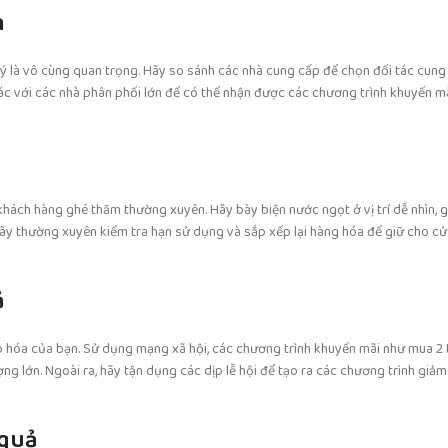
n
 lý là vô cùng quan trọng. Hãy so sánh các nhà cung cấp để chọn đối tác cun
tác với các nhà phân phối lớn để có thể nhận được các chương trình khuyến m
hách hàng ghé thăm thường xuyên. Hãy bày biện nước ngọt ở vị trí dễ nhìn, g
ãy thường xuyên kiểm tra hạn sử dụng và sắp xếp lại hàng hóa để giữ cho cử
ả
p hóa của bạn. Sử dụng mạng xã hội, các chương trình khuyến mãi như mua 2 
g lớn. Ngoài ra, hãy tận dụng các dịp lễ hội để tạo ra các chương trình giảm
 quả