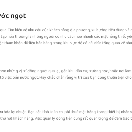
ước ngọt
ỏ qua. Tìm hiểu về nhu cầu của khách hàng địa phương, xu hướng tiêu dùng và
m tạp hóa thường là những người có nhu cầu mua nhanh các mặt hàng thiết yế
c tham khảo dữ liệu bán hàng trong khu vực để có cái nhìn tổng quan về nhu
ọn những vị trí đông người qua lại, gần khu dân cư, trường học, hoặc nơi làm 
ừ việc bán nước ngọt. Hãy chắc chắn rằng vị trí của bạn cũng thuận tiện cho
 hóa lợi nhuận. Bạn cần tính toán chi phí thuê mặt bằng, trang thiết bị, nhân 
thu hút khách hàng. Việc quản lý dòng tiền cũng rất quan trọng để đảm bảo 