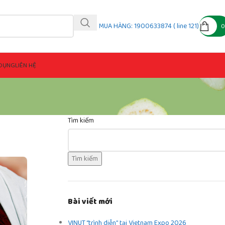
MUA HÀNG: 1900633874 ( line 121)
DỤNG
LIÊN HỆ
Tìm kiếm
Tìm kiếm
Bài viết mới
VINUT “trình diễn” tại Vietnam Expo 2026