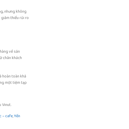
ng, nhưng không
giảm thiểu rủi ro
 hàng về sản
iữ chân khách
à hoàn toàn khả
ựng một tiệm tạp
 Vinut.
c – cafe
,
Yến