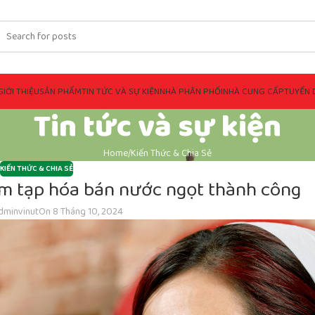
GIỚI THIỆU
SẢN PHẨM
TIN TỨC VÀ SỰ KIỆN
NHÀ PHÂN PHỐI
NHÀ CUNG CẤP
TUYỂN 
Tin tức và sự kiện
Home
Kiến Thức & Chia Sẻ
KIẾN THỨC & CHIA SẺ
ệm tạp hóa bán nước ngọt thành công
dminvinut
On 8 Tháng 10, 2024