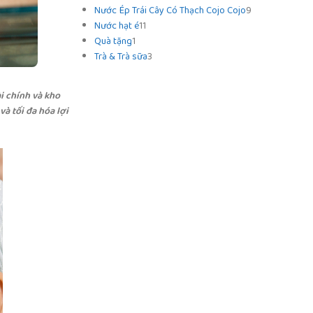
Nước Ép Trái Cây Có Thạch Cojo Cojo
9
Nước hạt é
11
Quà tặng
1
Trà & Trà sữa
3
i chính và kho
à tối đa hóa lợi