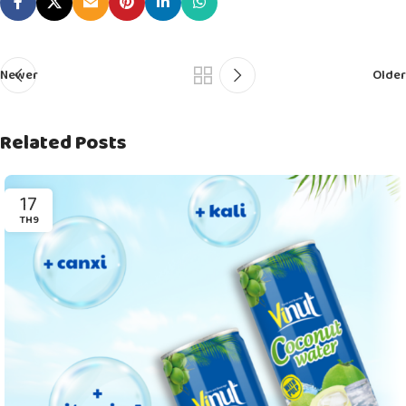
Newer
Older
Related Posts
17
TH9