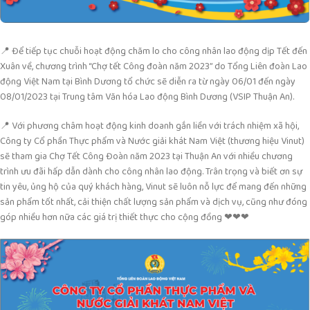
📍 Để tiếp tục chuỗi hoạt động chăm lo cho công nhân lao động dịp Tết đến
Xuân về, chương trình “Chợ tết Công đoàn năm 2023” do Tổng Liên đoàn Lao
động Việt Nam tại Bình Dương tổ chức sẽ diễn ra từ ngày 06/01 đến ngày
08/01/2023 tại Trung tâm Văn hóa Lao động Bình Dương (VSIP Thuận An).
📍 Với phương châm hoạt động kinh doanh gắn liền với trách nhiệm xã hội,
Công ty Cổ phần Thực phẩm và Nước giải khát Nam Việt (thương hiệu Vinut)
sẽ tham gia Chợ Tết Công Đoàn năm 2023 tại Thuận An với nhiều chương
trình ưu đãi hấp dẫn dành cho công nhân lao động. Trân trọng và biết ơn sự
tin yêu, ủng hộ của quý khách hàng, Vinut sẽ luôn nỗ lực để mang đến những
sản phẩm tốt nhất, cải thiện chất lượng sản phẩm và dịch vụ, cũng như đóng
góp nhiều hơn nữa các giá trị thiết thực cho cộng đồng ❤❤❤