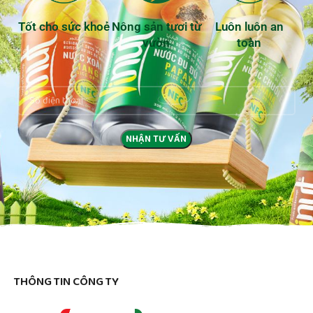
Tốt cho sức khoẻ
Nông sản tươi từ
Luôn luôn an
vườn
toàn
THÔNG TIN CÔNG TY