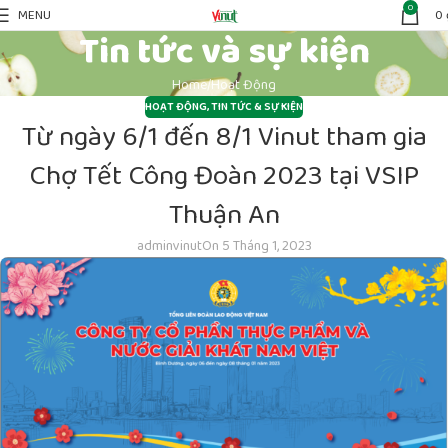
0
MENU
0
Tin tức và sự kiện
Home
Hoạt Động
HOẠT ĐỘNG
,
TIN TỨC & SỰ KIỆN
Từ ngày 6/1 đến 8/1 Vinut tham gia
Chợ Tết Công Đoàn 2023 tại VSIP
Thuận An
adminvinut
On 5 Tháng 1, 2023