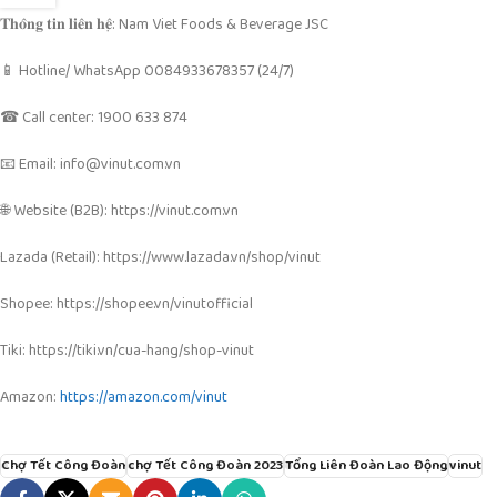
𝐓𝐡𝐨̂𝐧𝐠 𝐭𝐢𝐧 𝐥𝐢𝐞̂𝐧 𝐡𝐞̣̂: Nam Viet Foods & Beverage JSC
📱 Hotline/ WhatsApp 0084933678357 (24/7)
☎ Call center: 1900 633 874
📧 Email: info@vinut.com.vn
🌐 Website (B2B): https://vinut.com.vn
Lazada (Retail): https://www.lazada.vn/shop/vinut
Shopee: https://shopee.vn/vinutofficial
Tiki: https://tiki.vn/cua-hang/shop-vinut
Amazon:
https://amazon.com/vinut
Chợ Tết Công Đoàn
chợ Tết Công Đoàn 2023
Tổng Liên Đoàn Lao Động
vinut