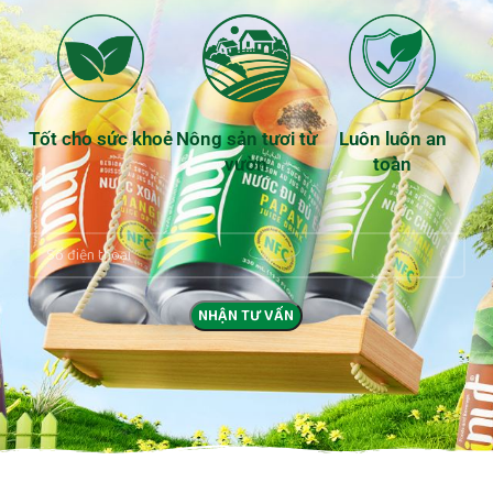
Tốt cho sức khoẻ
Nông sản tươi từ
Luôn luôn an
vườn
toàn