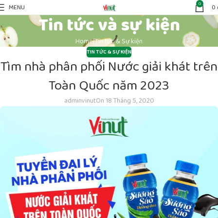
0
MENU
0
Tin tức và sự kiện
Home
Tin tức & Sự kiện
TIN TỨC & SỰ KIỆN
Tìm nhà phân phối Nước giải khát trên
Toàn Quốc năm 2023
adminvinut
On 18 Tháng 5, 2020