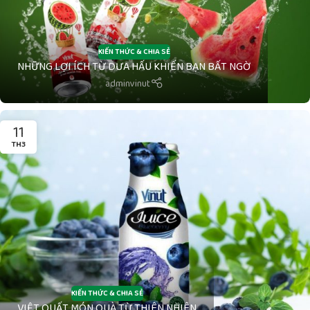
KIẾN THỨC & CHIA SẺ
NHỮNG LỢI ÍCH TỪ DƯA HẤU KHIẾN BẠN BẤT NGỜ
adminvinut
11
TH3
KIẾN THỨC & CHIA SẺ
VIỆT QUẤT MÓN QUÀ TỪ THIÊN NHIÊN