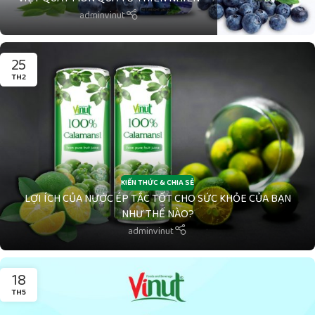
adminvinut
25
TH2
KIẾN THỨC & CHIA SẺ
LỢI ÍCH CỦA NƯỚC ÉP TẮC TỐT CHO SỨC KHỎE CỦA BẠN
NHƯ THẾ NÀO?
adminvinut
18
TH5