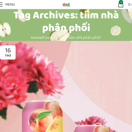
0
MENU
0
Tag Archives: tiìm nhà
phân phối
Home
Posts Tagged "tiìm nhà phân phối"
16
TH3