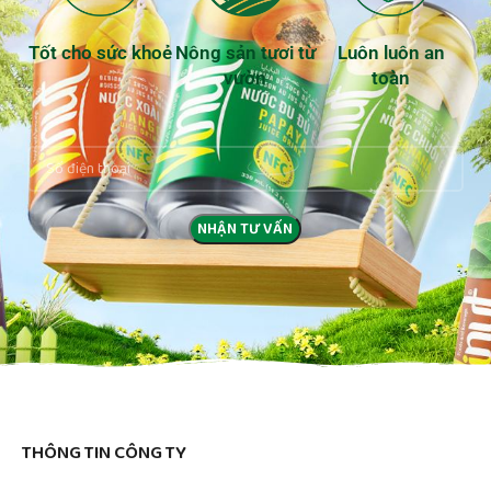
Tốt cho sức khoẻ
Nông sản tươi từ
Luôn luôn an
vườn
toàn
THÔNG TIN CÔNG TY