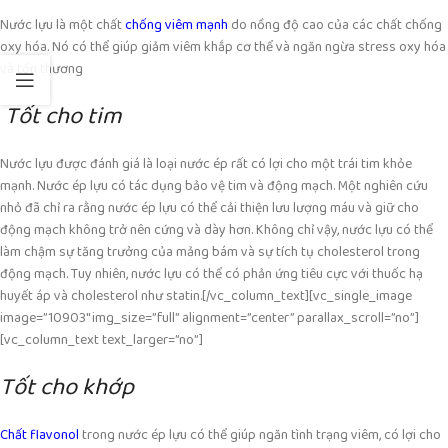
Nước lựu là một chất
chống viêm mạnh
do nồng độ cao của các chất chống
oxy hóa. Nó có thể giúp giảm viêm khắp cơ thể và ngăn ngừa stress oxy hóa
và tổn thương
Tốt cho tim
Nước lựu được đánh giá là loại nước ép rất có lợi cho một trái tim khỏe
mạnh. Nước ép lựu có tác dụng bảo vệ tim và động mạch. Một nghiên cứu
nhỏ đã chỉ ra rằng nước ép lựu có thể cải thiện lưu lượng máu và giữ cho
động mạch không trở nên cứng và dày hơn. Không chỉ vậy, nước lựu có thể
làm chậm sự tăng trưởng của mảng bám và sự tích tụ cholesterol trong
động mạch. Tuy nhiên, nước lựu có thể có phản ứng tiêu cực với thuốc hạ
huyết áp và cholesterol như statin.
[/vc_column_text][vc_single_image
image=”10903″ img_size=”full” alignment=”center” parallax_scroll=”no”]
[vc_column_text text_larger=”no”]
Tốt cho khớp
Chất flavonol
trong nước ép lựu có thể giúp ngăn tình trạng viêm, có lợi cho