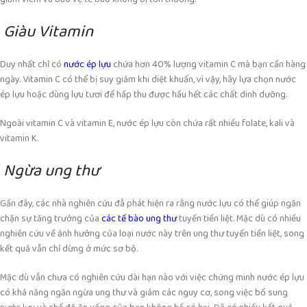
Giàu Vitamin
Duy nhất chỉ có
nước ép lựu
chứa hơn 40% lượng
vitamin C
mà bạn cần hàng
ngày. Vitamin C có thể bị suy giảm khi diệt khuẩn, vì vậy, hãy lựa chọn nước
ép lựu hoặc dùng lựu tươi để hấp thu được hầu hết các chất dinh dưỡng.
Ngoài vitamin C và vitamin E, nước ép lựu còn chứa rất nhiều folate, kali và
vitamin K.
Ngừa ung thư
Gần đây, các nhà nghiên cứu đẫ phát hiện ra rằng nước lựu có thể giúp ngăn
chặn sự tăng trưởng của
các tế bào ung thư
tuyến tiền liệt. Mặc dù có nhiều
nghiên cứu về ảnh hưởng của loại nước này trên ung thư tuyến tiền liệt, song
kết quả vẫn chỉ dừng ở mức sơ bộ.
Mặc dù vẫn chưa có nghiên cứu dài hạn nào với việc chứng minh nước ép lựu
có khả năng ngăn ngừa ung thư và giảm các nguy cơ, song việc bổ sung