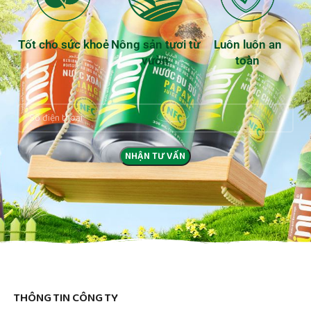
Tốt cho sức khoẻ
Nông sản tươi từ
Luôn luôn an
vườn
toàn
THÔNG TIN CÔNG TY