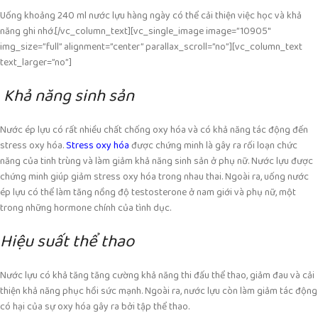
Uống khoảng 240 ml nước lựu hàng ngày có thể cải thiện việc học và khả
năng ghi nhớ.
[/vc_column_text][vc_single_image image=”10905″
img_size=”full” alignment=”center” parallax_scroll=”no”][vc_column_text
text_larger=”no”]
Khả năng sinh sản
Nước ép lựu có rất nhiều chất chống oxy hóa và có khả năng tác động đến
stress oxy hóa.
Stress oxy hóa
được chứng minh là gây ra rối loạn chức
năng của tinh trùng và làm giảm khả năng sinh sản ở phụ nữ. Nước lựu được
chứng minh giúp giảm stress oxy hóa trong nhau thai. Ngoài ra, uống nước
ép lựu có thể làm tăng nồng độ testosterone ở nam giới và phụ nữ, một
trong những hormone chính của
tình dục.
Hiệu suất thể thao
Nước lựu có khả tăng tăng cường khả năng thi đấu thể thao, giảm đau và cải
thiện khả năng phục hồi sức mạnh. Ngoài ra, nước lựu còn làm giảm tác động
có hại của sự oxy hóa gây ra bởi tập thể thao.