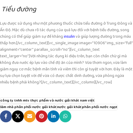
Tiểu đường
Lựu được sử dụng như một phương thuốc chữa tiểu đường ở Trung Đông và
Ấn Độ. Mặc dù chưa rõ tác dụng của quả lựu đối với bệnh tiểu đường, song
chúng có thể giúp giảm sự đề kháng
insulin
và giúp lượng đường trong máu
thấp hơn.
[/vc_column_text][vc_single_image image=”10906″ img_size=”full”
alignment=”center” parallax_scroll=”no”][vc_column_text
text_larger=”no”]
Với những tác dụng kì diệu trên, bạn còn chần chừ gì mà
không đưa nước ép lựu vào chế độ ăn của mình? Vừa thơm ngon, vừa làm
giảm nguy cơ mắc bệnh mãn tính và viêm thì còn gì tuyệt vời hơn. Đây là một
sự lựa chọn tuyệt vời để vừa có được chất dinh dưỡng, vừa phòng ngừa
nhiều bệnh phải không?
[/vc_column_text][/vc_column][/vc_row]
công ty tnhh mtv thực phẩm và nước giải khát nam việt
làm nhà phân phối nước giải khát
nước giải khát
phân phối nước ngọt