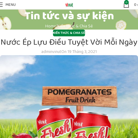
0
MENU
0
Tin tức và sự kiện
Home
Kiến Thức & Chia Sẻ
KIẾN THỨC & CHIA SẺ
Nước Ép Lựu Điều Tuyệt Vời Mỗi Ngày
adminvinut
On 19 Tháng 3, 2021