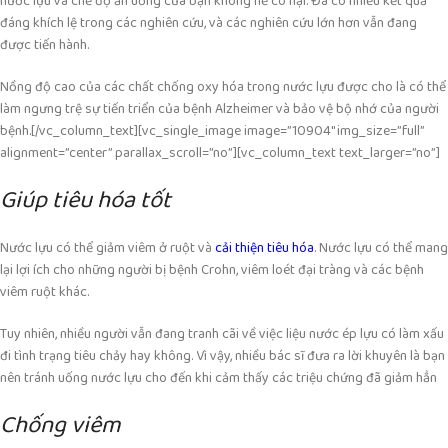
nước lựu và chế độ ăn uống của bạn không hề có hại. Đã có nhiều kết quả
đáng khích lệ trong các nghiên cứu, và các nghiên cứu lớn hơn vẫn đang
được tiến hành.
Nồng độ cao của các chất chống oxy hóa trong nước lựu được cho là có thể
làm ngưng trệ sự tiến triển của
bệnh Alzheimer và bảo vệ bộ nhớ của người
bệnh.
[/vc_column_text][vc_single_image image=”10904″ img_size=”full”
alignment=”center” parallax_scroll=”no”][vc_column_text text_larger=”no”]
Giúp tiêu hóa tốt
Nước lựu có thể giảm viêm ở ruột và
cải thiện tiêu hóa
. Nước lựu có thể mang
lại lợi ích cho những người bị bệnh Crohn, viêm loét đại tràng và các bệnh
viêm ruột khác.
Tuy nhiên, nhiều người vẫn đang tranh cãi về việc liệu nước ép lựu có làm xấu
đi tình trạng tiêu chảy
hay không. Vì vậy, nhiều bác sĩ đưa ra lời khuyên là bạn
nên tránh uống nước lựu cho đến khi cảm thấy các triệu chứng đã giảm hẳn
Chống viêm