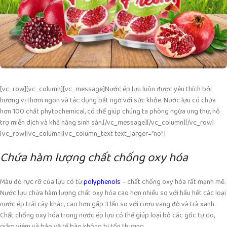
[vc_row][vc_column][vc_message]
Nước ép lựu luôn được yêu thích bởi
hương vị thơm ngon và tác dụng bất ngờ với sức khỏe. Nước lựu có chứa
hơn 100 chất phytochemical, có thể giúp chúng ta phòng ngừa ung thư, hỗ
trợ miễn dịch và khả năng sinh sản.
[/vc_message][/vc_column][/vc_row]
[vc_row][vc_column][vc_column_text text_larger=”no”]
Chứa hàm lượng chất chống oxy hóa
Màu đỏ rực rỡ của lựu có từ
polyphenols
–
chất chống oxy hóa
rất mạnh mẽ.
Nước lựu chứa hàm lượng chất oxy hóa cao hơn nhiều so với hầu hết các loại
nước ép trái cây khác, cao hơn gấp 3 lần so với rượu vang đỏ và trà xanh.
Chất chống oxy hóa trong nước ép lựu có thể giúp loại bỏ các gốc tự do,
giảm viêm và bảo vệ tế bào không bị tổn thương.