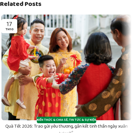
Related Posts
17
TH10
KIẾN THỨC & CHIA SẺ
,
TIN TỨC & SỰ KIỆN
Quà Tết 2026: Trao gửi yêu thương, gắn kết tinh thần ngày xuân