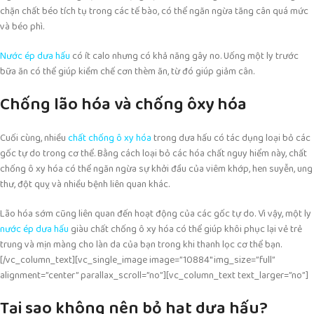
chặn chất béo tích tụ trong các tế bào, có thể ngăn ngừa tăng cân quá mức
và béo phì.
Nước ép dưa hấu
có ít calo nhưng có khả năng gây no. Uống một ly trước
bữa ăn có thể giúp kiềm chế cơn thèm ăn, từ đó giúp giảm cân.
Chống lão hóa và chống ôxy hóa
Cuối cùng, nhiều
chất chống ô xy hóa
trong dưa hấu có tác dụng loại bỏ các
gốc tự do trong cơ thể. Bằng cách loại bỏ các hóa chất nguy hiểm này, chất
chống ô xy hóa có thể ngăn ngừa sự khởi đầu của viêm khớp, hen suyễn, ung
thư, đột quỵ và nhiều bệnh liên quan khác.
Lão hóa sớm cũng liên quan đến hoạt động của các gốc tự do. Vì vậy, một ly
nước ép dưa hấu
giàu chất chống ô xy hóa có thể giúp khôi phục lại vẻ trẻ
trung và mịn màng cho làn da của bạn trong khi thanh lọc cơ thể bạn.
[/vc_column_text][vc_single_image image=”10884″ img_size=”full”
alignment=”center” parallax_scroll=”no”][vc_column_text text_larger=”no”]
Tại sao không nên bỏ hạt dưa hấu?