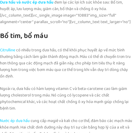
Dưa hấu và nước ép dưa hấu
đem lại các lợi ích sức khỏe sau: Bổ tim,
huyết áp, lưu lượng máu, giảm cân, bổ thận và chống ô xy hóa.
[/vc_column_text][vc_single_image image=”10883″ img_size=”full”
alignment=”center” parallax_scroll=”no”][vc_column_text text_larger=”no”]
Bổ tim, bổ máu
Citrulline
có nhiều trong dưa hấu, có thể khôi phục huyết áp về mức bình
thường bằng cách làm giãn thành động mạch. Máu có thể di chuyển trơn tru
hơn thông qua các động mạch đã giãn này, cho phép tim tiêu thụ ít năng
lượng hơn trong việc bơm máu qua cơ thể trong khi vẫn duy trì dòng chảy
ổn định.
Ngoài ra, dưa hấu có hàm lượng vitamin C và beta-carotene cao làm giảm
lượng cholesterol trong máu. Nó cũng có lycopene và các chất
phytochemical khác, và các hoạt chất chống ô xy hóa mạnh giúp chống lại
bệnh tim.
Nước ép dưa hấu
cung cấp magiê và kali cho cơ thể, đảm bảo các mạch máu
khỏe mạnh. Hai chất dinh dưỡng này duy trì sự cân bằng hợp lý của a xít và