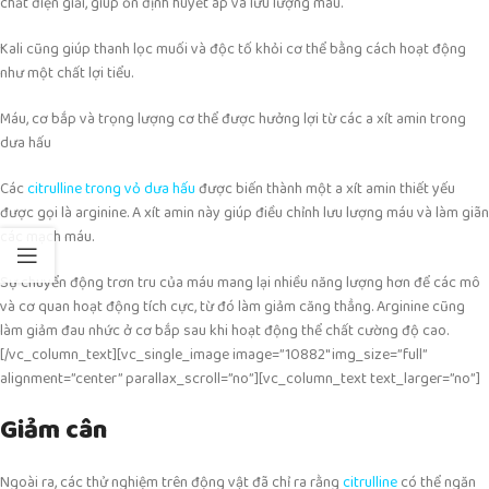
chất điện giải, giúp ổn định huyết áp và lưu lượng máu.
Kali cũng giúp thanh lọc muối và độc tố khỏi cơ thể bằng cách hoạt động
như một chất lợi tiểu.
Máu, cơ bắp và trọng lượng cơ thể được hưởng lợi từ các a xít amin trong
dưa hấu
Các
citrulline trong vỏ dưa hấu
được biến thành một a xít amin thiết yếu
được gọi là arginine. A xít amin này giúp điều chỉnh lưu lượng máu và làm giãn
các mạch máu.
Sự chuyển động trơn tru của máu mang lại nhiều năng lượng hơn để các mô
và cơ quan hoạt động tích cực, từ đó làm giảm căng thẳng. Arginine cũng
làm giảm đau nhức ở cơ bắp sau khi hoạt động thể chất cường độ cao.
[/vc_column_text][vc_single_image image=”10882″ img_size=”full”
alignment=”center” parallax_scroll=”no”][vc_column_text text_larger=”no”]
Giảm cân
Ngoài ra, các thử nghiệm trên động vật đã chỉ ra rằng
citrulline
có thể ngăn