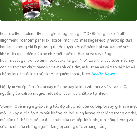
[vc_row][vc_column][vc_single_image image=”10885″ img_size=”full”
alignment=”center” parallax_scroll=”no”][vc_message]
Một ly nước ép dưa
hấu lạnh không chỉ là phương thuốc tuyệt vời để đánh bại các vấn đề sức
khỏe liên quan đến mùa hè như mất nước, mệt mỏi và say nắng.
[/vc_message][vc_column_text text_larger=”no”]
Loại trái cây tươi mát này
còn hỗ trợ các chức năng khỏe mạnh của tim, máu, thận và tế bào để bảo vệ
chống lại các rối loạn sức khỏe nghiêm trọng, theo
Health News.
Một ly nước ép làm từ trái cây mùa hè này là kho vitamin A và vitamin C,
nguồn giàu kali và magiê, một số protein và chất xơ tự nhiên.
Vitamin C và magiê giúp tăng tốc độ phục hồi của cơ bắp bị suy giảm và mệt
mỏi. Vì vậy, nước ép dưa hấu không chỉ bổ sung lượng chất lỏng trong cơ thể,
mà còn có thể loại bỏ sự đau nhức của cơ bắp, khôi phục lại năng lượng và
sức mạnh của những người đang bị xuống sức vì nắng nóng.