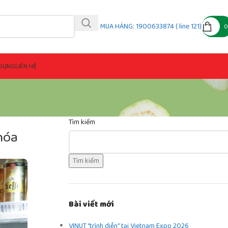
MUA HÀNG: 1900633874 ( line 121)
DỤNG
LIÊN HỆ
Tìm kiếm
 hóa
Tìm kiếm
Bài viết mới
VINUT “trình diễn” tại Vietnam Expo 2026