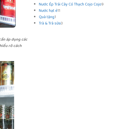
Nước Ép Trái Cây Có Thạch Cojo Cojo
9
Nước hạt é
11
Quà tặng
1
Trà & Trà sữa
3
 cần áp dụng các
 hiểu rõ cách