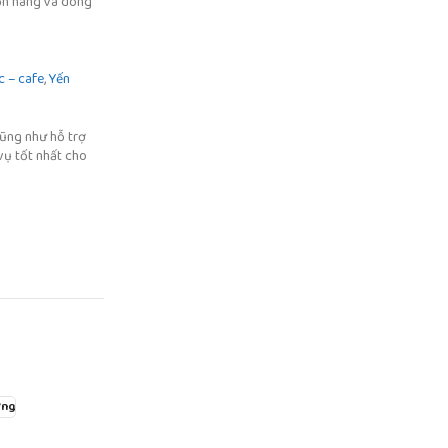
uồn hàng và dòng
c – cafe
,
Yến
cũng như hỗ trợ
vụ tốt nhất cho
ơng