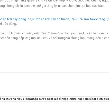
iến lược nhập hàng, quản lý kho và giá bán hợp lý. Đồng thời, việc quản lý ng
dụng những chiến lược trên để gia tăng lợi nhuận cho tiệm tạp hóa của bạn.
 ép trái cây đóng lon
,
Nước ép trái cây có thạch
,
Trà & Trà sữa
,
Nước tăng lự
ời tiêu dùng.
 gian, hỗ trợ vận chuyển, xuất đầy đủ hóa đơn theo yêu cầu, tư vấn bảo quản 
Việt sẵn sàng đáp ứng mọi nhu cầu về số lượng và chủng loại, mang đến dịch 
công thương hiệu riêng
nhập nước ngọt giá sỉ
nhập nước ngọt giá sỉ tại bình dư