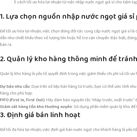
5 cách tối ưu hóa lợi nhuận từ việc nhập nước ngọt giá sỉ cho tiệm tạ
1. Lựa chọn nguồn nhập nước ngọt giá sỉ
Để tối ưu hóa lợi nhuận, việc chọn đúng đối tác cung cấp nước ngọt giá sỉ là 
dẫn như chiết khấu theo số lượng lớn hoặc hỗ trợ vận chuyển. Đặc biệt, đừn
bán ra.
2. Quản lý kho hàng thông minh để trán
Quản lý kho hàng là yếu tố quyết định trong việc giảm thiểu chi phí và tối ưu
Dự báo nhu cầu
: Dựa trên số liệu bán hàng từ trước, bạn có thể ước tính n
hàng cho phù hợp.
FIFO (First In, First Out)
: Hãy đảm bảo nguyên tắc “nhập trước, xuất trước” để
Giám sát hàng tồn kho thường xuyên
: Sử dụng phần mềm quản lý kho để t
3. Định giá bán linh hoạt
Để tối đa hóa lợi nhuận, việc định giá bán nước ngọt cho khách hàng là yếu 