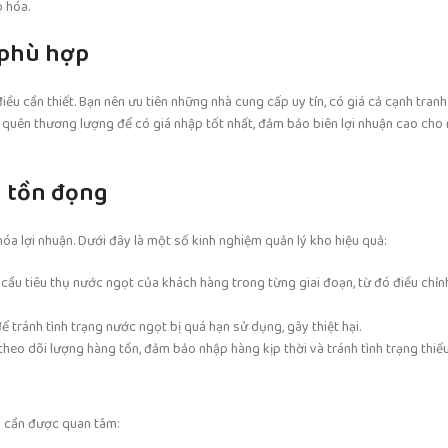
p hóa.
 phù hợp
điều cần thiết. Bạn nên ưu tiên những nhà cung cấp uy tín, có giá cả cạnh tran
g quên thương lượng để có giá nhập tốt nhất, đảm bảo biên lợi nhuận cao ch
h tồn đọng
 hóa lợi nhuận. Dưới đây là một số kinh nghiệm quản lý kho hiệu quả:
hu cầu tiêu thụ nước ngọt của khách hàng trong từng giai đoạn, từ đó điều chỉ
 tránh tình trạng nước ngọt bị quá hạn sử dụng, gây thiệt hại.
heo dõi lượng hàng tồn, đảm bảo nhập hàng kịp thời và tránh tình trạng thiế
tố cần được quan tâm: