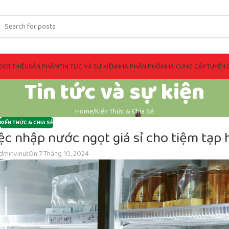
GIỚI THIỆU
SẢN PHẨM
TIN TỨC VÀ SỰ KIỆN
NHÀ PHÂN PHỐI
NHÀ CUNG CẤP
TUYỂN 
Tin tức và sự kiện
Home
Kiến Thức & Chia Sẻ
KIẾN THỨC & CHIA SẺ
iệc nhập nước ngọt giá sỉ cho tiệm tạp
dminvinut
On 7 Tháng 10, 2024