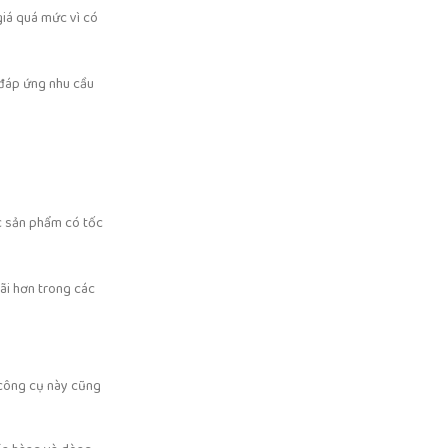
giá quá mức vì có
 đáp ứng nhu cầu
c sản phẩm có tốc
đãi hơn trong các
 công cụ này cũng