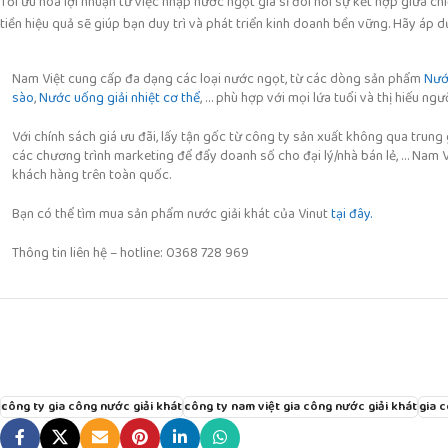
Tối ưu hóa lợi nhuận từ việc nhập nước ngọt giá sỉ đòi hỏi sự kết hợp giữa ch
tiền hiệu quả sẽ giúp bạn duy trì và phát triển kinh doanh bền vững. Hãy áp 
Nam Việt cung cấp đa dạng các loại nước ngọt, từ các dòng sản phẩm
Nước
sào
,
Nước uống giải nhiệt cơ thể
, … phù hợp với mọi lứa tuổi và thị hiếu ngư
Với chính sách giá ưu đãi, lấy tận gốc từ công ty sản xuất không qua trung
các chương trình marketing để đẩy doanh số cho đại lý/nhà bán lẻ, … Nam 
khách hàng trên toàn quốc.
Bạn có thể tìm mua sản phẩm nước giải khát của Vinut
tại đây.
Thông tin liên hệ – hotline: 0368 728 969
công ty gia công nước giải khát
công ty nam việt gia công nước giải khát
gia 