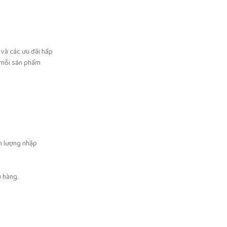
h và các ưu đãi hấp
o mỗi sản phẩm
nh lượng nhập
u hàng.