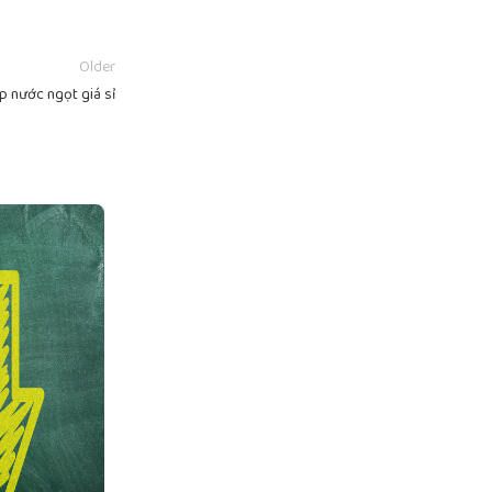
Older
ập nước ngọt giá sỉ
10
TH10