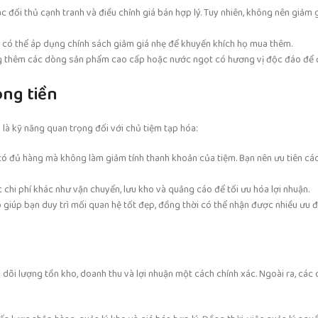
c đối thủ cạnh tranh và điều chỉnh giá bán hợp lý. Tuy nhiên, không nên giảm 
n có thể áp dụng chính sách giảm giá nhẹ để khuyến khích họ mua thêm.
ung thêm các dòng sản phẩm cao cấp hoặc nước ngọt có hương vị độc đáo để
òng tiền
 là kỹ năng quan trọng đối với chủ tiệm tạp hóa:
ó đủ hàng mà không làm giảm tính thanh khoản của tiệm. Bạn nên ưu tiên cá
 chi phí khác như vận chuyển, lưu kho và quảng cáo để tối ưu hóa lợi nhuận.
 giúp bạn duy trì mối quan hệ tốt đẹp, đồng thời có thể nhận được nhiều ưu 
õi lượng tồn kho, doanh thu và lợi nhuận một cách chính xác. Ngoài ra, các