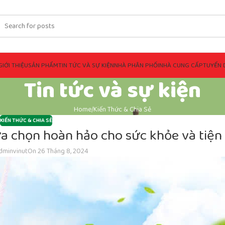
GIỚI THIỆU
SẢN PHẨM
TIN TỨC VÀ SỰ KIỆN
NHÀ PHÂN PHỐI
NHÀ CUNG CẤP
TUYỂN 
Tin tức và sự kiện
Home
Kiến Thức & Chia Sẻ
KIẾN THỨC & CHIA SẺ
ựa chọn hoàn hảo cho sức khỏe và tiện 
dminvinut
On 26 Tháng 8, 2024