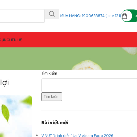
MUA HÀNG: 1900633874 ( line 121)
DỤNG
LIÊN HỆ
Tìm kiếm
lợi
Tìm kiếm
Bài viết mới
VINUT “trình diễn” tại Vietnam Expo 2026