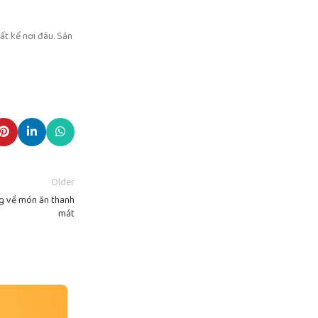
ất kể nơi đâu. Sản
Older
ng về món ăn thanh
mát
18