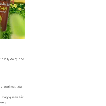
ó là lý do tại sao
 vị tươi mát của
hương vị, màu sắc
dụng.