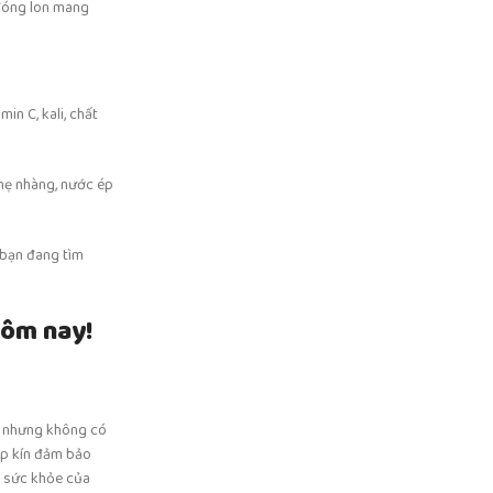
 đóng lon mang
in C, kali, chất
nhẹ nhàng, nước ép
 bạn đang tìm
hôm nay!
ây nhưng không có
hép kín đảm bảo
o sức khỏe của