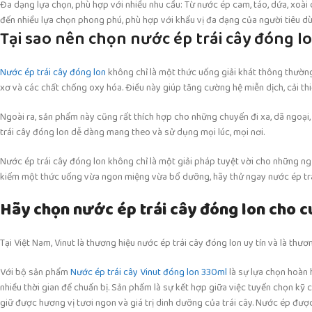
Đa dạng lựa chọn, phù hợp với nhiều nhu cầu: Từ nước ép cam, táo, dứa, xoài 
đến nhiều lựa chọn phong phú, phù hợp với khẩu vị đa dạng của người tiêu d
Tại sao nên chọn nước ép trái cây đóng l
Nước ép trái cây đóng lon
không chỉ là một thức uống giải khát thông thường 
xơ và các chất chống oxy hóa. Điều này giúp tăng cường hệ miễn dịch, cải thiệ
Ngoài ra, sản phẩm này cũng rất thích hợp cho những chuyến đi xa, dã ngoại,
trái cây đóng lon dễ dàng mang theo và sử dụng mọi lúc, mọi nơi.
Nước ép trái cây đóng lon không chỉ là một giải pháp tuyệt vời cho những n
kiếm một thức uống vừa ngon miệng vừa bổ dưỡng, hãy thử ngay nước ép trá
Hãy chọn nước ép trái cây đóng lon cho c
Tại Việt Nam, Vinut là thương hiệu nước ép trái cây đóng lon uy tín và là thư
Với bộ sản phẩm
Nước ép trái cây Vinut đóng lon 330ml
là sự lựa chọn hoàn 
nhiều thời gian để chuẩn bị. Sản phẩm là sự kết hợp giữa việc tuyển chọn kỹ c
giữ được hương vị tươi ngon và giá trị dinh dưỡng của trái cây. Nước ép đư