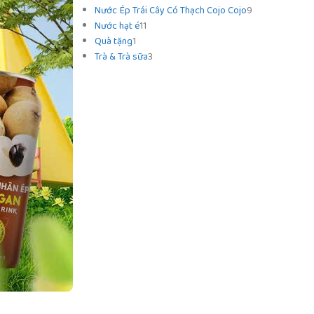
Nước Ép Trái Cây Có Thạch Cojo Cojo
9
Nước hạt é
11
Quà tặng
1
Trà & Trà sữa
3