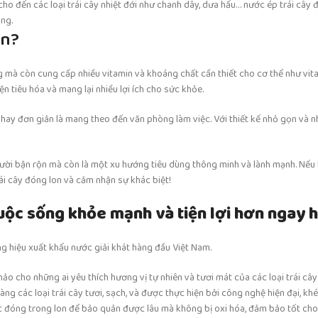
cho đến các loại trái cây nhiệt đới như chanh dây, dưa hấu… nước ép trái cây
ùng.
on?
mà còn cung cấp nhiều vitamin và khoáng chất cần thiết cho cơ thể như vitam
n tiêu hóa và mang lại nhiều lợi ích cho sức khỏe.
 hay đơn giản là mang theo đến văn phòng làm việc. Với thiết kế nhỏ gọn và 
gười bận rộn mà còn là một xu hướng tiêu dùng thông minh và lành mạnh. Nếu
i cây đóng lon và cảm nhận sự khác biệt!
uộc sống khỏe mạnh và tiện lợi hơn ngay 
ơng hiệu xuất khẩu nước giải khát hàng đầu Việt Nam.
hảo cho những ai yêu thích hương vị tự nhiên và tươi mát của các loại trái c
àng các loại trái cây tươi, sạch, và được thực hiện bởi công nghệ hiện đại, k
ợc đóng trong lon để bảo quản được lâu mà không bị oxi hóa, đảm bảo tốt ch