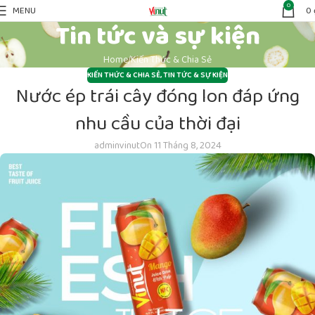
0
MENU
0
Tin tức và sự kiện
Home
Kiến Thức & Chia Sẻ
KIẾN THỨC & CHIA SẺ
,
TIN TỨC & SỰ KIỆN
Nước ép trái cây đóng lon đáp ứng
nhu cầu của thời đại
adminvinut
On 11 Tháng 8, 2024