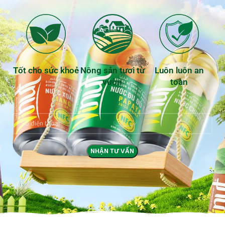
Tốt cho sức khoẻ
Nông sản tươi từ
Luôn luôn an
vườn
toàn