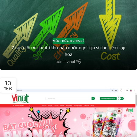
KIẾN THỨC & CHIA SẺ
7 cách tối ưu chi phí khi nhập nước ngọt giá sỉ cho tiệm tạp
hóa
adminvinut
10
TH10