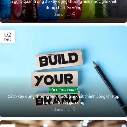
5 gợi ý quan trọng để xây dựng thương hiệu nước giải khát
đóng chai bền vững
adminvinut
02
TH10
KIẾN THỨC & CHIA SẺ
Cách xây dựng thương hiệu nước giải khát thành công khi hợp
tác với đơn vị gia công
adminvinut