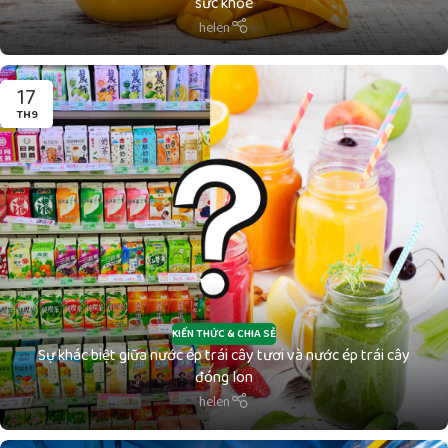
sức khỏe
helen
17
TH9
KIẾN THỨC & CHIA SẺ
Sự khác biệt giữa nước ép trái cây tươi và nước ép trái cây
đóng lon
helen