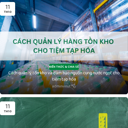
11
TH10
KIẾN THỨC & CHIA SẺ
Cách quản lý tồn kho và đảm bảo nguồn cung nước ngọt cho
tiệm tạp hóa
adminvinut
11
TH10