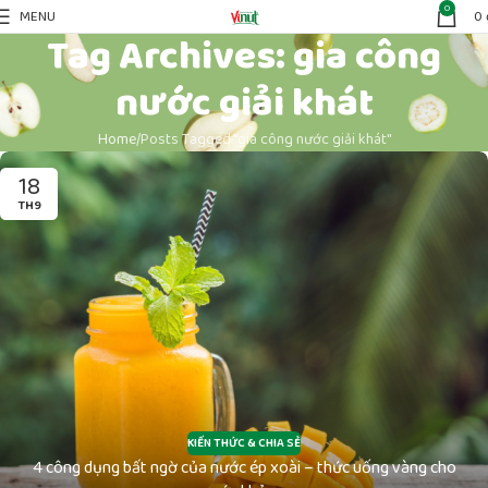
0
MENU
0
Tag Archives: gia công
nước giải khát
Home
Posts Tagged "gia công nước giải khát"
18
TH9
KIẾN THỨC & CHIA SẺ
4 công dụng bất ngờ của nước ép xoài – thức uống vàng cho