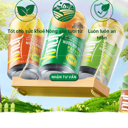
Tốt cho sức khoẻ
Nông sản tươi từ
Luôn luôn an
vườn
toàn