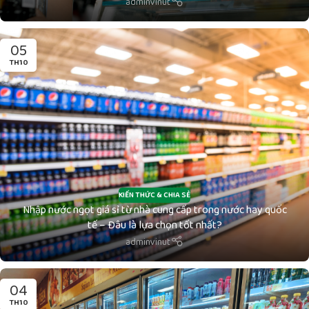
adminvinut
05
TH10
KIẾN THỨC & CHIA SẺ
Nhập nước ngọt giá sỉ từ nhà cung cấp trong nước hay quốc
tế – Đâu là lựa chọn tốt nhất?
adminvinut
04
TH10