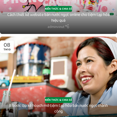
KIẾN THỨC & CHIA SẺ
Cách thiết kế website bán nước ngọt online cho tiệm tạp hóa
hiệu quả
adminvinut
08
TH10
KIẾN THỨC & CHIA SẺ
8 bước lập kế hoạch mở tiệm tạp hóa bán nước ngọt thành
công