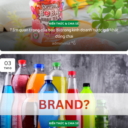
KIẾN THỨC & CHIA SẺ
Tầm quan trọng của bao bì trong kinh doanh nước giải khát
đóng chai
adminvinut
03
TH10
KIẾN THỨC & CHIA SẺ