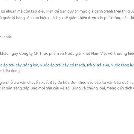
 lợi nhuận mà còn tạo điều kiện để bạn duy trì mức giá cạnh tranh trên thị tr
à quản lý hàng tồn kho hiệu quả, bạn sẽ giảm thiểu được chi phí không cần thi
u nhất!
 khảo ngay Công ty CP Thực phẩm và Nước giải khát Nam Việt với thương hiệu
 ép trái cây đóng lon
,
Nước ép trái cây có thạch
,
Trà & Trà sữa
,
Nước tăng lự
ời tiêu dùng.
 gian, hỗ trợ vận chuyển, xuất đầy đủ hóa đơn theo yêu cầu, tư vấn bảo quản 
Việt sẵn sàng đáp ứng mọi nhu cầu về số lượng và chủng loại, mang đến dịch 