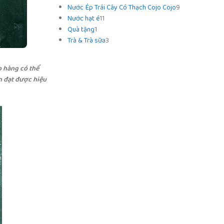
Nước Ép Trái Cây Có Thạch Cojo Cojo
9
Nước hạt é
11
Quà tặng
1
Trà & Trà sữa
3
p hàng có thể
ạn đạt được hiệu