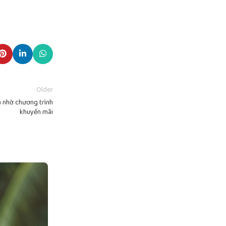
Older
a nhờ chương trình
khuyến mãi
17
TH9