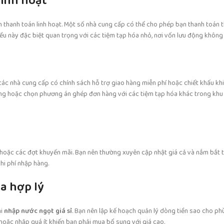
linh hoạt
 thanh toán linh hoạt. Một số nhà cung cấp có thể cho phép bạn thanh toán t
u này đặc biệt quan trọng với các tiệm tạp hóa nhỏ, nơi vốn lưu động không 
các nhà cung cấp có chính sách hỗ trợ giao hàng miễn phí hoặc chiết khấu khi
ợng hoặc chọn phương án ghép đơn hàng với các tiệm tạp hóa khác trong khu 
Tết hoặc các đợt khuyến mãi. Bạn nên thường xuyên cập nhật giá cả và nắm bắt 
hi phí nhập hàng.
óa hợp lý
hi
nhập nước ngọt giá sỉ
. Bạn nên lập kế hoạch quản lý dòng tiền sao cho ph
hoặc nhập quá ít khiến bạn phải mua bổ sung với giá cao.