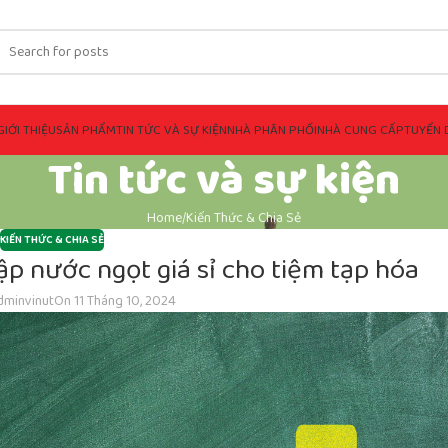
GIỚI THIỆU
SẢN PHẨM
TIN TỨC VÀ SỰ KIỆN
NHÀ PHÂN PHỐI
NHÀ CUNG CẤP
TUYỂN 
Tin tức và sự kiện
Home
Kiến Thức & Chia Sẻ
KIẾN THỨC & CHIA SẺ
hập nước ngọt giá sỉ cho tiệm tạp hóa
dminvinut
On 11 Tháng 10, 2024