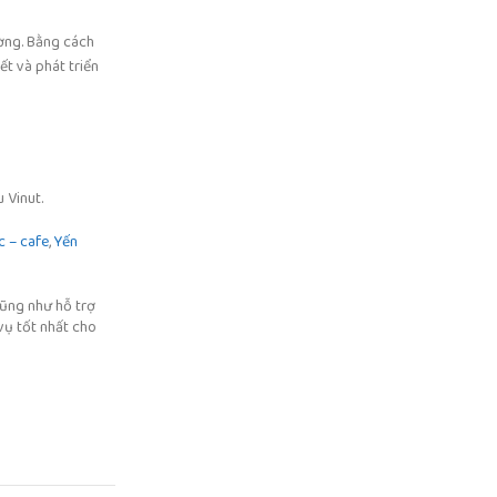
ường. Bằng cách
ết và phát triển
 Vinut.
c – cafe
,
Yến
cũng như hỗ trợ
vụ tốt nhất cho