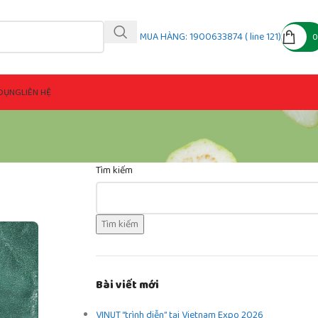
MUA HÀNG: 1900633874 ( line 121)
DỤNG
LIÊN HỆ
Tìm kiếm
Tìm kiếm
Bài viết mới
VINUT “trình diễn” tại Vietnam Expo 2026