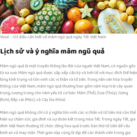
Vinut – 03 điều cần biết về mâm ngũ quả ngày Tết Việt Nam
Lịch sử và ý nghĩa mâm ngũ quả
Mâm ngũ quả là một truyền thống lâu đời của người Việt Nam, có nguồn gốc
từ xa xưa. Mâm ngũ quả được sắp xếp cầu kỳ và tinh tế với mục đích thể hiện
lòng kính trọng và tôn vinh các vị thần và tổ tiên. Trong nền văn hóa truyền
thống của Việt Nam, mâm ngũ quả thường bao gồm năm loại trái cây quan
trọng, tượng trưng cho năm yếu tố cơ bản: Mâm (Thổ), Dưa (Thủy), Gừng
(Kim), Bắp cải (Mộc), và Cây lúa (Hỏa).
Mâm ngũ quả không chỉ có ý nghĩa tôn vinh các vị thần và tổ tiên mà còn thể
hiện sự chăm sóc gia đình và sự đoàn kết trong mùa Tết. Trong ngày Tết, gia
đình Việt Nam thường tổ chức dâng hoa quả trước bàn thờ tổ tiên để cầu
bình an và may mắn. Thời gian này cũng là dịp để các thành viên trong gia