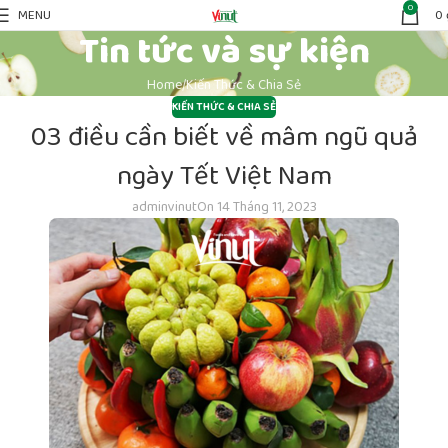
0
MENU
0
Tin tức và sự kiện
Home
Kiến Thức & Chia Sẻ
KIẾN THỨC & CHIA SẺ
03 điều cần biết về mâm ngũ quả
ngày Tết Việt Nam
adminvinut
On 14 Tháng 11, 2023