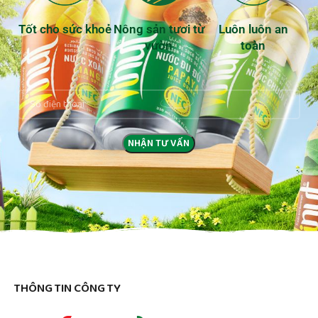
Tốt cho sức khoẻ
Nông sản tươi từ
Luôn luôn an
vườn
toàn
THÔNG TIN CÔNG TY