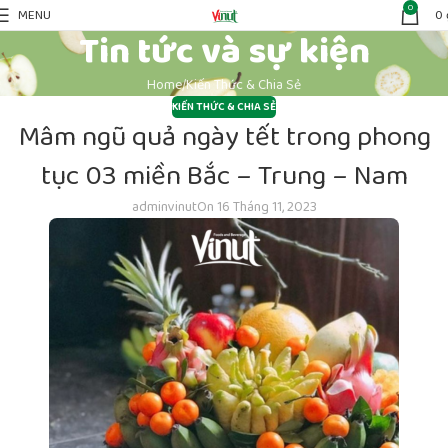
0
MENU
0
Tin tức và sự kiện
Home
Kiến Thức & Chia Sẻ
KIẾN THỨC & CHIA SẺ
Mâm ngũ quả ngày tết trong phong
tục 03 miền Bắc – Trung – Nam
adminvinut
On 16 Tháng 11, 2023