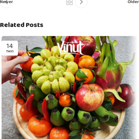
Newer
Older
Related Posts
14
TH11