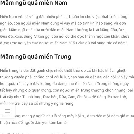
Mâm ngũ quả miền Nam
Miền Nam vốn là vùng đất nhiều phù sa, thuận lợi cho việc phát triển nông
nghiệp, con người miền Nam cũng vì vậy mà có tính khí hào sảng, và đơn
giản. Mâm ngũ quả của nười dân miền Nam thường là trái Mãng Cầu, Dừa,
Đua đủ, Xoài, Sung. Vì tên gọi của nói có thể đọc thành một câu khấn, chứa
đựng ước nguyện của người miền Nam: “Cầu vừa đủ xài sung túc cả năm”.
Mâm ngũ quả miền Trung
Miền trung là dải đất gánh chịu nhiều thiệt thòi do có khí hậu khắc nghiệt,
thường xuyên phải chống chọi với lũ lụt, hạn hán và đất đai cằn cỗi. Vì vậy mà
hoa quả, trái cây ở đây không đa dạng như ở miền Nam. Trong những ngày
tết hay những dịp quan trọng, con người miền Trung thường chọn những loại
trái cây như: Thanh long, Dưa hấu, Dừa, Cam, Chuối, … để dâng lên bàn thờ,
mỗi loại trái cây sẽ có những ý nghĩa riêng.
Thanh Long: mang ý nghĩa như là rồng mây hội tụ, đem đến một năm gió mưa
thuận hòa để người dân yên tâm làm ăn.