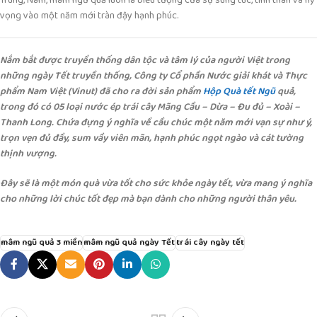
Trung, Nam, mâm ngũ quả luôn là biểu tượng của sự sung túc, tình thân và hy
vọng vào một năm mới tràn đậy hạnh phúc.
Nắm bắt được truyền thống dân tộc và tâm lý của người Việt trong
những ngày Tết truyền thống, Công ty Cổ phần Nước giải khát và Thực
phẩm Nam Việt (Vinut) đã cho ra đời sản phẩm
Hộp Quà tết Ngũ
quả,
trong đó có 05 loại nước ép trái cây Mãng Cầu – Dừa – Đu đủ – Xoài –
Thanh Long. Chứa đựng ý nghĩa về cầu chúc một năm mới vạn sự như ý,
trọn vẹn đủ đầy, sum vầy viên mãn, hạnh phúc ngọt ngào và cát tường
thịnh vượng.
Đây sẽ là một món quà vừa tốt cho sức khỏe ngày tết, vừa mang ý nghĩa
cho những lời chúc tốt đẹp mà bạn dành cho những người thân yêu.
mâm ngũ quả 3 miền
mâm ngũ quả ngày Tết
trái cây ngày tết