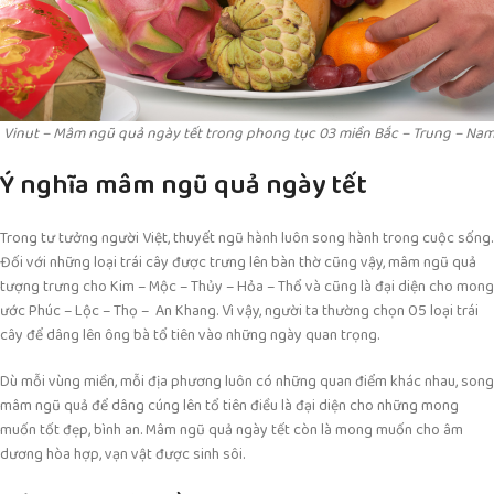
Vinut – Mâm ngũ quả ngày tết trong phong tục 03 miền Bắc – Trung – Nam
Ý nghĩa mâm ngũ quả ngày tết
Trong tư tưởng người Việt, thuyết ngũ hành luôn song hành trong cuộc sống.
Đối với những loại trái cây được trưng lên bàn thờ cũng vậy, mâm ngũ quả
tượng trưng cho Kim – Mộc – Thủy – Hỏa – Thổ và cũng là đại diện cho mong
ước Phúc – Lộc – Thọ – An Khang. Vì vậy, người ta thường chọn 05 loại trái
cây để dâng lên ông bà tổ tiên vào những ngày quan trọng.
Dù mỗi vùng miền, mỗi địa phương luôn có những quan điểm khác nhau, song
mâm ngũ quả để dâng cúng lên tổ tiên điều là đại diện cho những mong
muốn tốt đẹp, bình an. Mâm ngũ quả ngày tết còn là mong muốn cho âm
dương hòa hợp, vạn vật được sinh sôi.