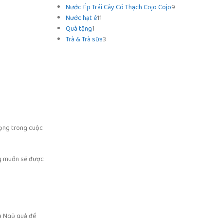
Nước Ép Trái Cây Có Thạch Cojo Cojo
9
Nước hạt é
11
Quà tặng
1
Trà & Trà sữa
3
rọng trong cuộc
ong muốn sẽ được
là Ngũ quả để