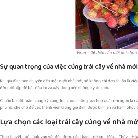
Vinut – 06 điều cần biết khi chọn 
Sự quan trọng của việc cúng trái cây về nhà mới
Khi gia đình bạn chuyển đến một ngôi nhà mới, nó không chỉ đơn thuần là vi
đời, một dịp để bắt đầu lại và xây dựng nên những ký ức mới.
Chuẩn bị một mâm cúng kỹ càng, lựa chọn những loại hoa quả tươi ngon là các
phù hộ, che chở để các thành viên trong gia đình được bình an và hạnh phúc 
Lựa chọn các loại trái cây cúng về nhà mớ
Theo thuyết ngũ hành, vạn vật đều được cấu thành từ Kim – Mộc – Thủy – Hỏa