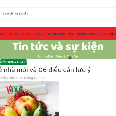
GIỚI THIỆU
SẢN PHẨM
TIN TỨC VÀ SỰ KIỆN
NHÀ PHÂN PHỐI
NHÀ CUNG CẤP
TUYỂN 
Tin tức và sự kiện
Home
Kiến Thức & Chia Sẻ
KIẾN THỨC & CHIA SẺ
ề nhà mới và 06 điều cần lưu ý
dminvinut
On 14 Tháng 11, 2023