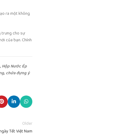
 tạo ra một không
g trưng cho sự
mới của bạn. Chính
g, Hộp Nước Ép
ng, chứa đựng ý
Older
ngày Tết Việt Nam