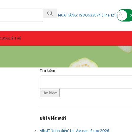
MUA HÀNG: 1900633874 ( line 121)
DỤNG
LIÊN HỆ
Tìm kiếm
Tìm kiếm
Bài viết mới
VINUT “trình diễn” tại Vietnam Expo 2026