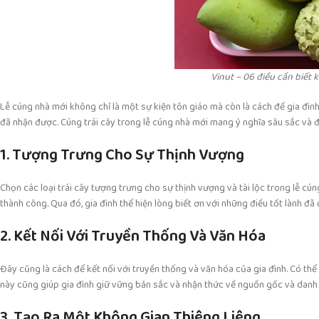
Vinut – 06 điều cần biết khi c
Lễ cúng nhà mới không chỉ là một sự kiện tôn giáo mà còn là cách để gia đì
đã nhận được. Cúng trái cây trong lễ cúng nhà mới mang ý nghĩa sâu sắc và 
1. Tượng Trưng Cho Sự Thịnh Vượng
Chọn các loại trái cây tượng trưng cho sự thịnh vượng và tài lộc trong lễ c
thành công. Qua đó, gia đình thể hiện lòng biết ơn với những điều tốt lành đ
2. Kết Nối Với Truyền Thống Và Văn Hóa
Đây cũng là cách để kết nối với truyền thống và văn hóa của gia đình. Có thể l
này cũng giúp gia đình giữ vững bản sắc và nhận thức về nguồn gốc và danh
3. Tạo Ra Một Không Gian Thiêng Liêng