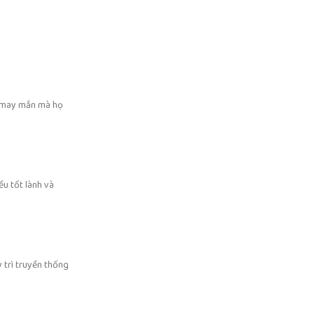
à may mắn mà họ
u tốt lành và
y trì truyền thống