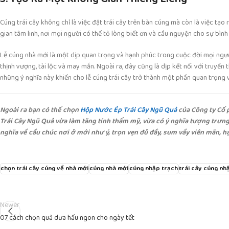
Cúng trái cây không chỉ là việc đặt trái cây trên bàn cúng mà còn là việc tạo
gian tâm linh, nơi mọi người có thể tỏ lòng biết ơn và cầu nguyện cho sự bình
Lễ cúng nhà mới là một dịp quan trọng và hạnh phúc trong cuộc đời mọi người
thịnh vượng, tài lộc và may mắn. Ngoài ra, đây cũng là dịp kết nối với truyền
những ý nghĩa này khiến cho lễ cúng trái cây trở thành một phần quan trọng
Ngoài ra bạn có thể chọn
Hộp Nước Ép Trái Cây Ngũ Quả
của Công ty Cổ 
Trái Cây Ngũ Quả vừa làm tăng tính thẩm mỹ, vừa có ý nghĩa tượng trưng
nghĩa về cầu chúc nơi ở mới như ý, trọn vẹn đủ đầy, sum vầy viên mãn, 
chọn trái cây cúng về nhà mới
cúng nhà mới
cúng nhập trạch
trái cây cúng nh
Newer
07 cách chọn quả dưa hấu ngon cho ngày tết