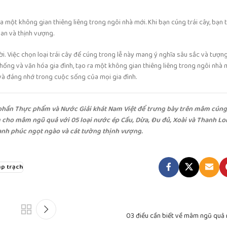
 ra một không gian thiêng liêng trong ngôi nhà mới. Khi bạn cúng trái cây, bạn
 an và thịnh vượng.
. Việc chọn loại trái cây để cúng trong lễ này mang ý nghĩa sâu sắc và tượn
 thống và văn hóa gia đình, tạo ra một không gian thiêng liêng trong ngôi nhà 
 và đáng nhớ trong cuộc sống của mọi gia đình.
phần Thực phẩm và Nước Giải khát Nam Việt để trưng bày trên mâm cún
 cho mâm ngũ quả với 05 loại nước ép Cầu, Dừa, Đu đủ, Xoài và Thanh Lo
hạnh phúc ngọt ngào và cát tường thịnh vượng.
ập trạch
03 điều cần biết về mâm ngũ quả 