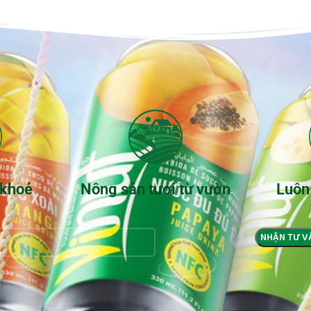
 khoẻ
Nông sản tươi từ vườn
Luôn