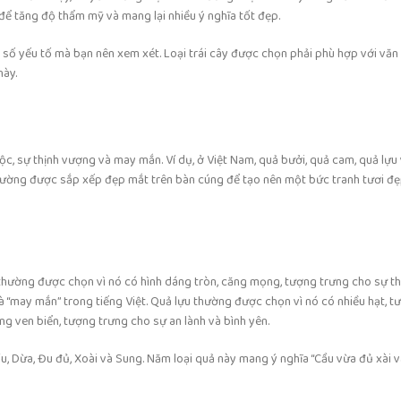
 để tăng độ thẩm mỹ và mang lại nhiều ý nghĩa tốt đẹp.
t số yếu tố mà bạn nên xem xét. Loại trái cây được chọn phải phù hợp với văn
này.
 lộc, sự thịnh vượng và may mắn. Ví dụ, ở Việt Nam, quả bưởi, quả cam, quả lự
ày thường được sắp xếp đẹp mắt trên bàn cúng để tạo nên một bức tranh tươi đẹ
ởi thường được chọn vì nó có hình dáng tròn, căng mọng, tượng trưng cho sự t
à “may mắn” trong tiếng Việt. Quả lựu thường được chọn vì nó có nhiều hạt, 
ng ven biển, tượng trưng cho sự an lành và bình yên.
ầu, Dừa, Đu đủ, Xoài và Sung. Năm loại quả này mang ý nghĩa “Cầu vừa đủ xài 