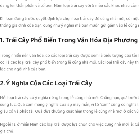
dâng lên thần phẩn và tổ tiên. Năm loại trái cây với 5 màu sắc khác nhau còn
Khi bạn đứng trước quyết định lựa chọn loại trái cây để cúng nhà mới, có mộ
thống gia đình của bạn, cũng như ý nghĩa mà bạn muốn gửi gắm vào lễ cúng 
1. Trái Cây Phổ Biến Trong Văn Hóa Địa Phương
Trong nhiều nền văn hóa, có các loại trái cây được xem là biểu tượng của tài
coi là các loại trái cây phổ biến trong lễ cúng nhà mới. Các loại trái cây n
lộc cho ngôi nhà của bạn.
2. Ý Nghĩa Của Các Loại Trái Cây
Mỗi loại trái cây có ý nghĩa riêng trong lễ cúng nhà mới. Chẳng hạn, quả bư
sung túc. Quả cam mang ý nghĩa của sự may mắn, vì từ “cam” cũng có nghĩa l
giàu có và phát tài. Quả dừa thường xuất hiện trong lễ cúng nhà mới ở các vù
Ngoài ra, ở miền Nam các loại trái được lựa chọn cho việc cúng nhà mới là: C
gia chủ.