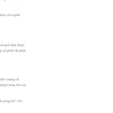
 hóa và truyền
u và quả dừa được
p và phát tài phát
hịnh vượng và
tượng trưng cho sự
và sung túc” cho