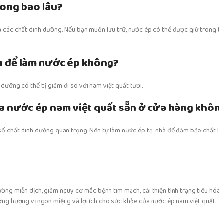
rong bao lâu?
a các chất dinh dưỡng. Nếu bạn muốn lưu trữ, nước ép có thể được giữ trong 
nh để làm nước ép không?
dưỡng có thể bị giảm đi so với nam việt quất tươi.
mua nước ép nam việt quất sẵn ở cửa hàng khô
ố chất dinh dưỡng quan trọng. Nên tự làm nước ép tại nhà để đảm bảo chất l
ờng miễn dịch, giảm nguy cơ mắc bệnh tim mạch, cải thiện tình trạng tiêu hóa
ưởng hương vị ngon miệng và lợi ích cho sức khỏe của nước ép nam việt quất.