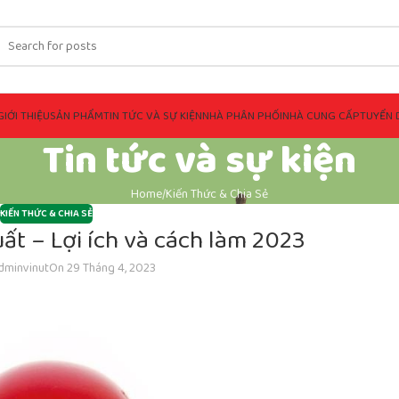
GIỚI THIỆU
SẢN PHẨM
TIN TỨC VÀ SỰ KIỆN
NHÀ PHÂN PHỐI
NHÀ CUNG CẤP
TUYỂN 
Tin tức và sự kiện
Home
Kiến Thức & Chia Sẻ
KIẾN THỨC & CHIA SẺ
ất – Lợi ích và cách làm 2023
dminvinut
On 29 Tháng 4, 2023