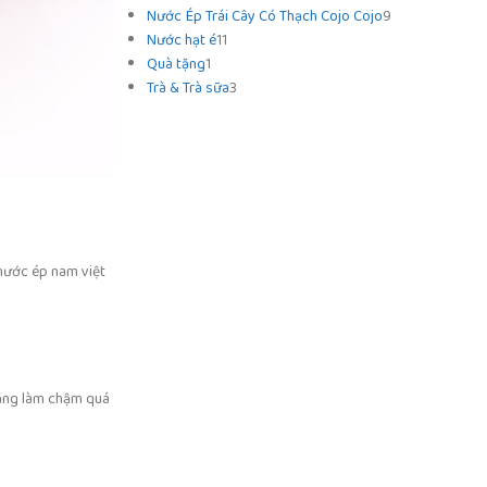
Nước Ép Trái Cây Có Thạch Cojo Cojo
9
Nước hạt é
11
Quà tặng
1
Trà & Trà sữa
3
 nước ép nam việt
năng làm chậm quá