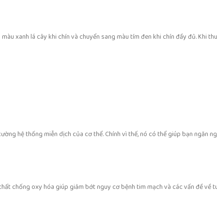
màu xanh lá cây khi chín và chuyển sang màu tím đen khi chín đầy đủ. Khi thu 
ường hệ thống miễn dịch của cơ thể. Chính vì thế, nó có thể giúp bạn ngăn n
là chất chống oxy hóa giúp giảm bớt nguy cơ bệnh tim mạch và các vấn đề về 