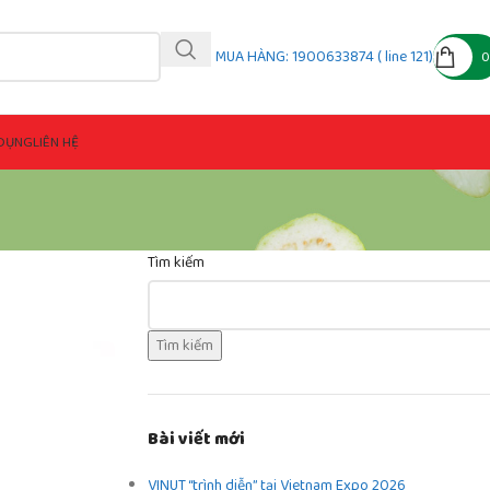
MUA HÀNG: 1900633874 ( line 121)
DỤNG
LIÊN HỆ
Tìm kiếm
Tìm kiếm
Bài viết mới
VINUT “trình diễn” tại Vietnam Expo 2026