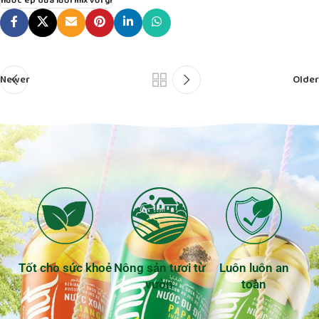
nước ép dưa lưới mix với gì
Newer
Older
Tốt cho sức khoẻ
Nông sản tươi từ
Luôn luôn an
vườn
toàn