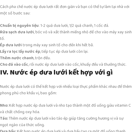
Cách pha chế nước ép dưa lưới rất đơn giản và bạn có thể tự làm tại nhà với
một số bước sau:
Chuẩn bị nguyên liệu
: 1-2 quả dưa lưới, 1/2 quả chanh, 1 cốc đá.
Rửa sạch dưa lưới
, bóc vỏ và xắt thành miếng nhỏ để cho vào máy xay sinh
tố.
Ép dưa lưới
trong máy xay sinh tố cho đến khi hết bã.
Lấy ra lọc lấy nước ép
, tiếp tục ép dưa lưới còn lại.
Thêm nước chanh
, trộn đều.
Cho đá vào cốc
, rồi nước ép dưa lưới vào cốc, khuấy đều và thưởng thức.
IV. Nước ép dưa lưới kết hợp với gì
Nước ép dưa lưới có thể kết hợp với nhiều loại thực phẩm khác nhau để thêm
phong phú cho khẩu vị, bao gồm:
Nho:
Kết hợp nước ép dưa lưới và nho tạo thành một đồ uống giàu vitamin C
và chất chống oxy hóa.
Táo:
Thêm nước ép dưa lưới vào táo ép giúp tăng cường hương vị và sự
ngọt ngào của thức uống.
Dưa hấu:
Kết hợp nước ép dưa lưới và dưa hấu tạo ra một đồ uống thanh