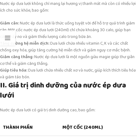
Nước ép dưa lưới không chỉ mang lại hương vị thanh mát mà còn có nhiều lợi
ích cho sức khỏe, bao gồm:
Giảm cân:
Nước ép dưa lưới là thức uống tuyệt vời để hỗ trợ quá trình giảm
cân. Một cốc nước ép dưa lưới (240ml) chỉ chứa khoảng 30 calo, giúp bạn
cảm thấy no và giảm thiểu lượng calo trong bữa ăn.
Tăng cường hệ miễn dịch:
Dưa lưới chứa nhiều vitamin C, K và các chất
chống oxy hóa, giúp tăng cường hệ miễn dịch và giảm nguy cơ mắc bệnh.
Giảm căng thẳng:
Nước ép dưa lưới là một nguồn giàu magie giúp thư giãn
cơ thể và giảm căng thẳng.
Giúp tiêu hóa:
Dưa lưới chứa nhiều chất xơ và nước, giúp kích thích tiêu hóa
và giảm táo bón.
II. Giá trị dinh dưỡng của nước ép dưa
lưới
Nước ép dưa lưới có giá trị dinh dưỡng cao, bao gồm:
THÀNH PHẦN
MỘT CỐC (240ML)