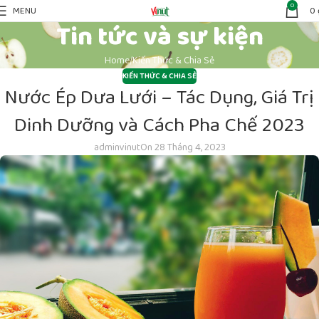
0
MENU
0
Tin tức và sự kiện
Home
Kiến Thức & Chia Sẻ
KIẾN THỨC & CHIA SẺ
Nước Ép Dưa Lưới – Tác Dụng, Giá Trị
Dinh Dưỡng và Cách Pha Chế 2023
adminvinut
On 28 Tháng 4, 2023