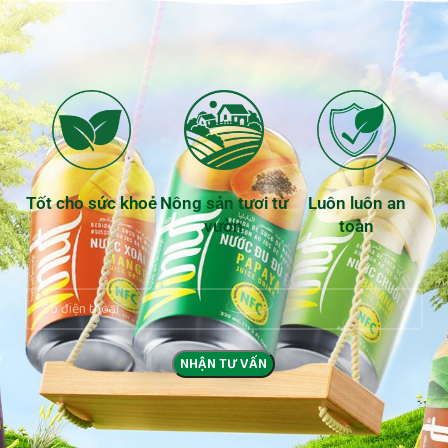
Tốt cho sức khoẻ
Nông sản tươi từ
Luôn luôn an
vườn
toàn