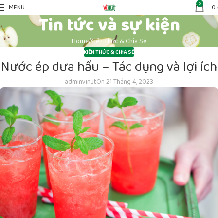
0
MENU
0
Tin tức và sự kiện
Home
Kiến Thức & Chia Sẻ
KIẾN THỨC & CHIA SẺ
Nước ép dưa hấu – Tác dụng và lợi ích
adminvinut
On 21 Tháng 4, 2023