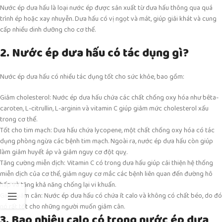
Nước ép dưa hấu là loại nước ép được sản xuất từ dưa hấu thông qua quá
trình ép hoặc xay nhuyễn. Dưa hấu có vị ngọt và mát, giúp giải khát và cung
cấp nhiều dinh dưỡng cho cơ thể.
2. Nước ép dưa hấu có tác dụng gì?
Nước ép dưa hấu có nhiều tác dụng tốt cho sức khỏe, bao gồm:
Giảm cholesterol: Nước ép dưa hấu chứa các chất chống oxy hóa như bêta-
caroten, L-citrullin, L-arginin và vitamin C giúp giảm mức cholesterol xấu
trong cơ thể.
Tốt cho tim mạch: Dưa hấu chứa lycopene, một chất chống oxy hóa có tác
dụng phòng ngừa các bệnh tim mạch. Ngoài ra, nước ép dưa hấu còn giúp
làm giảm huyết áp và giảm nguy cơ đột quỵ.
Tăng cường miễn dịch: Vitamin C có trong dưa hấu giúp cải thiện hệ thống
miễn dịch của cơ thể, giảm nguy cơ mắc các bệnh liên quan đến đường hô
hấp và tăng khả năng chống lại vi khuẩn.
Giúp giảm cân: Nước ép dưa hấu có chứa ít calo và không có chất béo, do đó
nó rất tốt cho những người muốn giảm cân.
3. Bao nhiêu calo có trong nước ép dưa