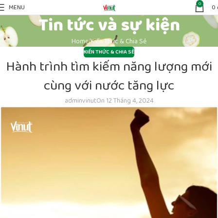
0
MENU
0
Tin tức và sự kiện
Home
Kiến Thức & Chia Sẻ
KIẾN THỨC & CHIA SẺ
Hành trình tìm kiếm năng lượng mới
cùng với nước tăng lực
adminvinut
On 12 Tháng 4, 2024