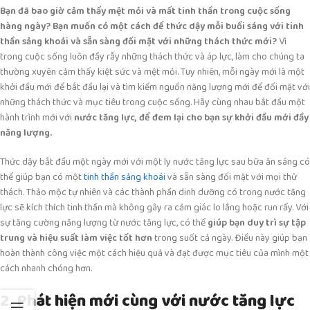
Bạn đã bao giờ cảm thấy mệt mỏi và mất tinh thần trong cuộc sống
hàng ngày? Bạn muốn có một cách để thức dậy mỗi buổi sáng với tinh
thần sảng khoái và sẵn sàng đối mặt với những thách thức mới?
Vì
trong cuộc sống luôn đầy rẫy những thách thức và áp lực, làm cho chúng ta
thường xuyên cảm thấy kiệt sức và mệt mỏi. Tuy nhiên, mỗi ngày mới là một
khởi đầu mới để bắt đầu lại và tìm kiếm nguồn năng lượng mới để đối mặt với
những thách thức và mục tiêu trong cuộc sống. Hãy cùng nhau bắt đầu một
hành trình mới với
nước tăng lực, để đem lại cho bạn sự khởi đầu mới đầy
năng lượng.
Thức dậy bắt đầu một ngày mới với một ly nước tăng lực sau bữa ăn sáng có
thể giúp bạn có một
tinh thần sảng khoái
và sẵn sàng đối mặt với mọi thử
thách. Thảo mộc tự nhiên và các thành phần dinh dưỡng có trong nước tăng
lực sẽ kích thích tinh thần mà không gây ra cảm giác lo lắng hoặc run rẩy. Với
sự tăng cường năng lượng từ nước tăng lực, có thể
giúp bạn duy trì sự tập
trung và hiệu suất làm việc tốt hơn
trong suốt cả ngày. Điều này giúp bạn
hoàn thành công việc một cách hiệu quả và đạt được mục tiêu của mình một
cách nhanh chóng hơn.
2. Phát hiện mới cùng với nước tăng lực