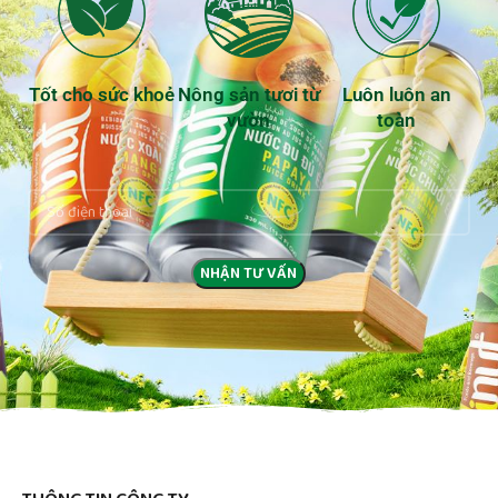
Tốt cho sức khoẻ
Nông sản tươi từ
Luôn luôn an
vườn
toàn