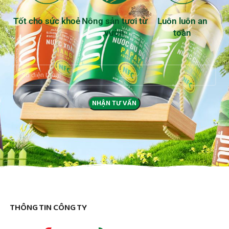
Tốt cho sức khoẻ
Nông sản tươi từ
Luôn luôn an
vườn
toàn
THÔNG TIN CÔNG TY