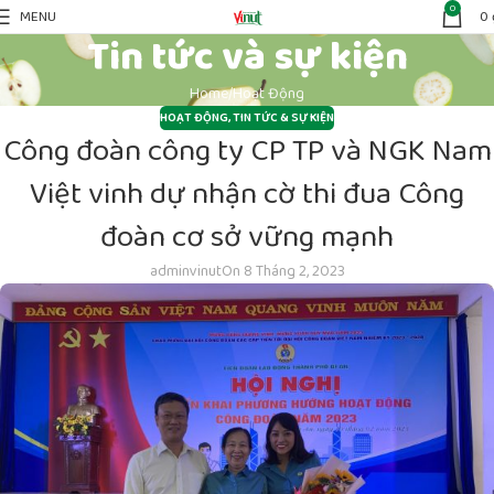
0
MENU
0
Tin tức và sự kiện
Home
Hoạt Động
HOẠT ĐỘNG
,
TIN TỨC & SỰ KIỆN
Công đoàn công ty CP TP và NGK Nam
Việt vinh dự nhận cờ thi đua Công
đoàn cơ sở vững mạnh
adminvinut
On 8 Tháng 2, 2023