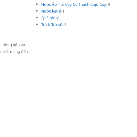
Nước Ép Trái Cây Có Thạch Cojo Cojo
9
Nước hạt é
11
Quà tặng
1
Trà & Trà sữa
3
ẩm đóng hộp và
cam kết mang đến