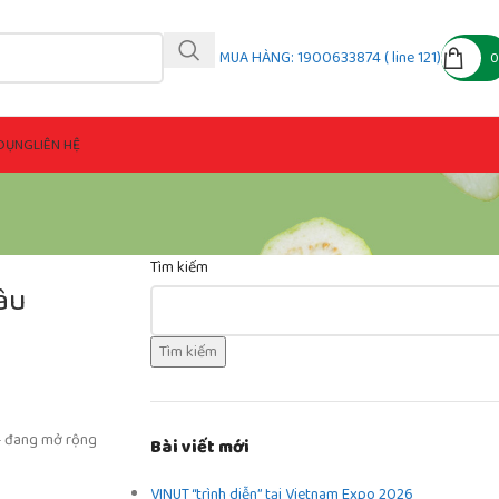
MUA HÀNG: 1900633874 ( line 121)
DỤNG
LIÊN HỆ
Tìm kiếm
âu
Tìm kiếm
 – đang mở rộng
Bài viết mới
VINUT “trình diễn” tại Vietnam Expo 2026