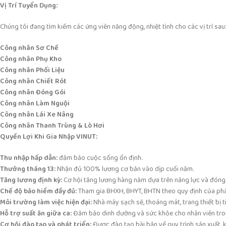
Vị Trí Tuyển Dụng:
Chúng tôi đang tìm kiếm các ứng viên năng động, nhiệt tình cho các vị trí sau
Công nhân Sơ Chế
Công nhân Phụ Kho
Công nhân Phối Liệu
Công nhân Chiết Rót
Công nhân Đóng Gói
Công nhân Làm Nguội
Công nhân Lái Xe Nâng
Công nhân Thanh Trùng & Lò Hơi
Quyền Lợi Khi Gia Nhập VINUT:
Thu nhập hấp dẫn:
đảm bảo cuộc sống ổn định.
Thưởng tháng 13:
Nhận đủ 100% lương cơ bản vào dịp cuối năm.
Tăng lương định kỳ:
Cơ hội tăng lương hàng năm dựa trên năng lực và đóng
Chế độ bảo hiểm đầy đủ:
Tham gia BHXH, BHYT, BHTN theo quy định của phá
Môi trường làm việc hiện đại:
Nhà máy sạch sẽ, thoáng mát, trang thiết bị t
Hỗ trợ suất ăn giữa ca:
Đảm bảo dinh dưỡng và sức khỏe cho nhân viên tron
Cơ hội đào tạo và phát triển:
Được đào tạo bài bản về quy trình sản xuất, k