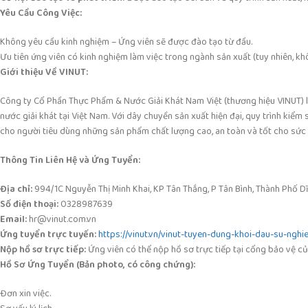
Yêu Cầu Công Việc:
Không yêu cầu kinh nghiệm – Ứng viên sẽ được đào tạo từ đầu.
Ưu tiên ứng viên có kinh nghiệm làm việc trong ngành sản xuất (tuy nhiên, kh
Giới thiệu Về VINUT:
Công ty Cổ Phần Thực Phẩm & Nước Giải Khát Nam Việt (thương hiệu VINUT) 
nước giải khát tại Việt Nam. Với dây chuyền sản xuất hiện đại, quy trình ki
cho người tiêu dùng những sản phẩm chất lượng cao, an toàn và tốt cho sức
Thông Tin Liên Hệ và Ứng Tuyển:
Địa chỉ:
994/1C Nguyễn Thị Minh Khai, KP Tân Thắng, P Tân Bình, Thành Phố Dĩ
Số điện thoại:
0328987639
Email:
hr@vinut.com.vn
Ứng tuyển trực tuyến:
https://vinut.vn/vinut-tuyen-dung-khoi-dau-su-nghie
Nộp hồ sơ trực tiếp:
Ứng viên có thể nộp hồ sơ trực tiếp tại cổng bảo vệ củ
Hồ Sơ Ứng Tuyển (Bản photo, có công chứng):
Đơn xin việc.