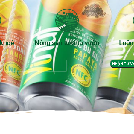
 khoẻ
Nông sản tươi từ vườn
Luôn