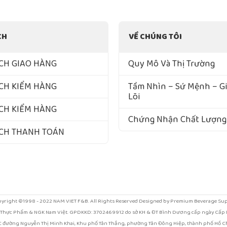
CH
VỀ CHÚNG TÔI
CH GIAO HÀNG
Quy Mô Và Thị Trường
CH KIỂM HÀNG
Tầm Nhìn – Sứ Mệnh – Giá
Lõi
CH KIỂM HÀNG
Chứng Nhận Chất Lượng
ÁCH THANH TOÁN
yright ©1998 - 2022 NAM VIET F&B. All Rights Reserved Designed by Premium Beverage Su
 Thực Phẩm & NGK Nam Việt. GPDKKD: 3702469912 do sở KH & ĐT Bình Dương cấp ngày Cấp N
/1C đường Nguyễn Thị Minh Khai, Khu phố Tân Thắng, phường Tân Đông Hiệp, thành phố Hồ Ch