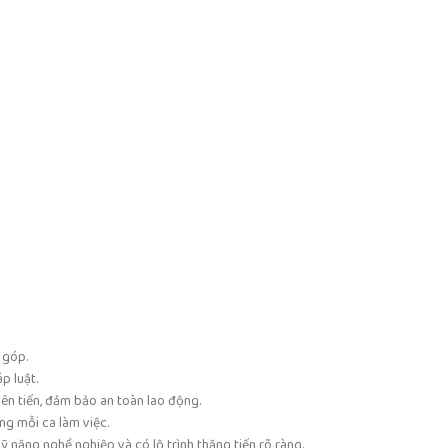
:
 góp.
p luật.
iên tiến, đảm bảo an toàn lao động.
g mỗi ca làm việc.
ỹ năng nghề nghiệp và có lộ trình thăng tiến rõ ràng.