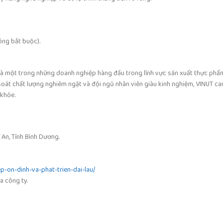
ông bắt buộc).
là một trong những doanh nghiệp hàng đầu trong lĩnh vực sản xuất thực ph
ểm soát chất lượng nghiêm ngặt và đội ngũ nhân viên giàu kinh nghiệm, VINUT 
 khỏe.
 An, Tỉnh Bình Dương.
p-on-dinh-va-phat-trien-dai-lau/
a công ty.