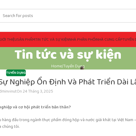
GIỚI THIỆU
SẢN PHẨM
TIN TỨC VÀ SỰ KIỆN
NHÀ PHÂN PHỐI
NHÀ CUNG CẤP
TUYỂN 
Tin tức và sự kiện
Home
Tuyển Dụng
TUYỂN DỤNG
ự Nghiệp Ổn Định Và Phát Triển Dài L
dminvinut
On 24 Tháng 3, 2025
ghiệp và cơ hội phát triển bản thân?
u hàng đầu trong ngành thực phẩm đóng hộp và nước giải khát tại Việt Nam
 chúng tôi.