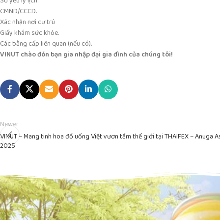
Sơ yếu lý lịch.
CMND/CCCD.
Xác nhận nơi cư trú
Giấy khám sức khỏe.
Các bằng cấp liên quan (nếu có).
VINUT chào đón bạn gia nhập đại gia đình của chúng tôi!
Newer
VINUT – Mang tinh hoa đồ uống Việt vươn tầm thế giới tại THAIFEX – Anuga A
2025