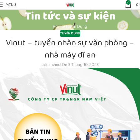
0
MENU
0
Tin tức và sự kiện
Home
Tuyển Dụng
TUYỂN DỤNG
Vinut – tuyển nhân sự văn phòng –
nhà máy dĩ an
adminvinut
On 3 Tháng 10, 2023