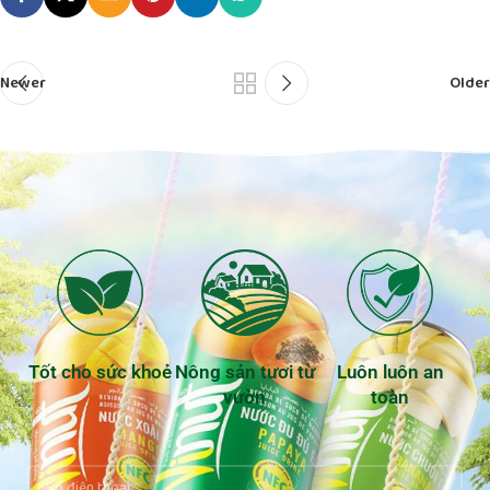
Newer
Older
Tốt cho sức khoẻ
Nông sản tươi từ
Luôn luôn an
vườn
toàn