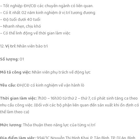
– Tốt nghiệp ĐH/CĐ các chuyên ngành có liên quan.
– Có ít nhất 02 năm kinh nghiệm ở vị trí tương đương
– Độ tuổi dưới 40 tuổi
– Nhanh nhẹn, chịu khó
– Có thể linh động về thời gian làm việc
12.
Vị trí:
Nhân viên bảo trì
Số lượng:
01
Mô tả công việc:
Nhân viên phụ trách về động lực
Yêu cầu:
ĐH/CĐ có kinh nghiệm về vận hành lò
Thời gian làm việc:
7h30 – 16h30 từ thứ 2 – thứ 7, có phát sinh tăng ca theo
nhu cầu công việc. (Đối với các bộ phận liên quan đến sản xuất khi ổn định có
thể làm theo ca)
Mức lương:
Thỏa thuận theo năng lực của từng vị trí
Địa điểm làm việc:
994/1C Nguyễn Thị Minh Khai, P. Tân Bình, TP. Dĩ An, Bình