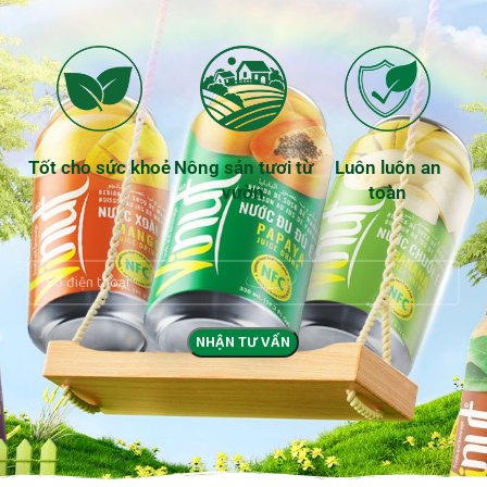
Tốt cho sức khoẻ
Nông sản tươi từ
Luôn luôn an
vườn
toàn