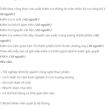
Triển khai công thức sản xuất, kiểm tra thông tin trên nhãn, hồ sơ công bố
(
01 người )
Kiểm tra vi sinh
( 02 người )
Kiểm tra hóa lí đạm, béo
( 02 người )
Kiểm tra nguyên vật liệu
( 02 người )
Kiểm tra online trên dây chuyền sản xuất, trọng lượng thành phẩm
( 02
người )
Kiểm tra cảm quan bán TP, thành phẩm, kích thước đường xay
( 01 người )
Theo dõi mẫu lưu và gởi mẫu kiểm tra bên ngoài định kì kiêm giải quyết
KNKH
( 01 người )
Yêu cầu:
– Tốt nghiệp ĐH/CĐ ngành Công nghệ thực phẩm.
– Có ít nhất 02 năm kinh nghiệm ở vị trí tương đương
– Độ tuổi dưới 35 tuổi
– Nhanh nhẹn, chịu khó
– Có thể linh động về thời gian làm việc
7.
Vị trí:
Nhân viên quản lý hệ thống