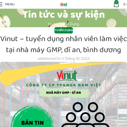
0
MENU
0
Tin tức và sự kiện
Home
Tuyển Dụng
TUYỂN DỤNG
Vinut – tuyển dụng nhân viên làm việc
tại nhà máy GMP, dĩ an, bình dương
adminvinut
On 3 Tháng 10, 2023