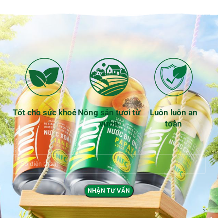
Tốt cho sức khoẻ
Nông sản tươi từ
Luôn luôn an
vườn
toàn