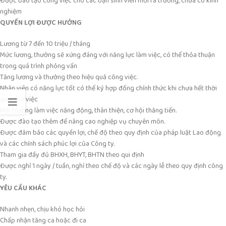
Được đào tạo công việc cho các bạn sinh viên mới ra trường, chưa có kinh
nghiệm
QUYỀN LỢI ĐƯỢC HƯỞNG
Lương từ 7 đến 10 triệu / tháng
Mức lương, thưởng sẽ xứng đáng với năng lực làm việc, có thể thỏa thuận
trong quá trình phỏng vấn
Tăng lương và thưởng theo hiệu quả công việc.
Nhân viên có năng lực tốt có thể ký hợp đồng chính thức khi chưa hết thời
gian thử việc
Môi trường làm việc năng động, thân thiện, cơ hội thăng tiến.
Được đào tạo thêm để nâng cao nghiệp vụ chuyên môn.
Được đảm bảo các quyền lợi, chế độ theo quy định của pháp luật Lao động
và các chính sách phúc lợi của Công ty.
Tham gia đầy đủ BHXH, BHYT, BHTN theo qui định
Được nghỉ 1 ngày / tuần, nghỉ theo chế độ và các ngày lễ theo quy định công
ty.
YÊU CẦU KHÁC
Nhanh nhẹn, chịu khó học hỏi
Chấp nhận tăng ca hoặc đi ca