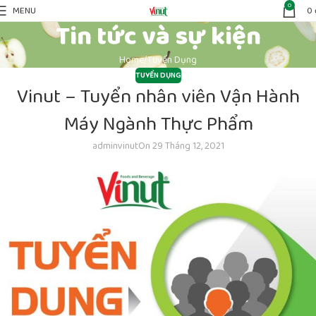
0
MENU
0
Tin tức và sự kiện
Home
Tuyển Dụng
TUYỂN DỤNG
Vinut – Tuyển nhân viên Vận Hành
Máy Ngành Thực Phẩm
adminvinut
On 29 Tháng 12, 2021