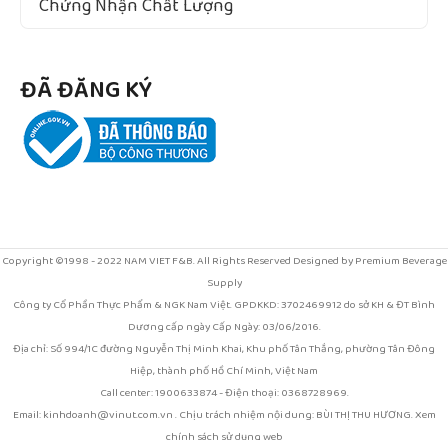
Chứng Nhận Chất Lượng
ĐÃ ĐĂNG KÝ
Copyright ©1998 - 2022 NAM VIET F&B. All Rights Reserved Designed by Premium Beverage
Supply
Công ty Cổ Phần Thực Phẩm & NGK Nam Việt. GPDKKD: 3702469912 do sở KH & ĐT Bình
Dương cấp ngày Cấp Ngày: 03/06/2016.
Địa chỉ: Số 994/1C đường Nguyễn Thị Minh Khai, Khu phố Tân Thắng, phường Tân Đông
Hiệp, thành phố Hồ Chí Minh, Việt Nam
Call center: 1900633874 - Điện thoại: 0368728969.
Email: kinhdoanh@vinut.com.vn . Chịu trách nhiệm nội dung: BÙI THỊ THU HƯƠNG. Xem
chính sách sử dụng web