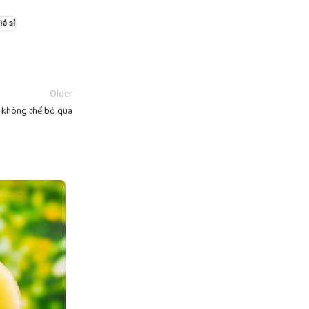
á sỉ
Older
ỉ không thể bỏ qua
11
TH10