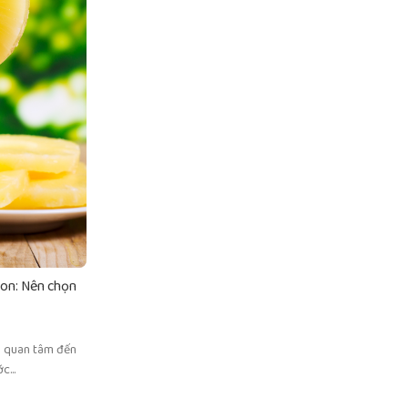
KIẾN THỨC & CHIA SẺ
7 cách tối ưu chi phí khi nhập nước ngọt giá s
Posted by
adminvinut
Việc nhập nước ngọt giá sỉ là một phần quan trọng trong
tạp hóa. Tuy nhiên, nếu không có chiến lược hợp 
CONTINUE READING
lon: Nên chọn
i quan tâm đến
c...