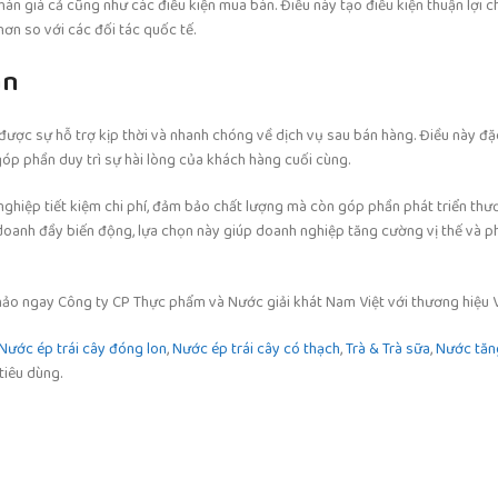
án giá cả cũng như các điều kiện mua bán. Điều này tạo điều kiện thuận lợi 
ơn so với các đối tác quốc tế.
án
được sự hỗ trợ kịp thời và nhanh chóng về dịch vụ sau bán hàng. Điều này đặ
óp phần duy trì sự hài lòng của khách hàng cuối cùng.
ghiệp tiết kiệm chi phí, đảm bảo chất lượng mà còn góp phần phát triển thươn
 doanh đầy biến động, lựa chọn này giúp doanh nghiệp tăng cường vị thế và p
hảo ngay Công ty CP Thực phẩm và Nước giải khát Nam Việt với thương hiệu V
Nước ép trái cây đóng lon
,
Nước ép trái cây có thạch
,
Trà & Trà sữa
,
Nước tăng
 tiêu dùng.