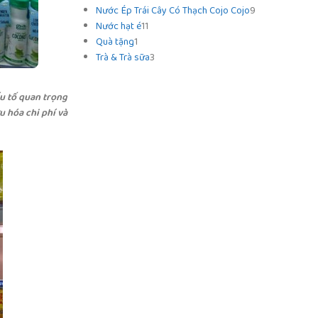
Nước Ép Trái Cây Có Thạch Cojo Cojo
9
Nước hạt é
11
Quà tặng
1
Trà & Trà sữa
3
ếu tố quan trọng
u hóa chi phí và