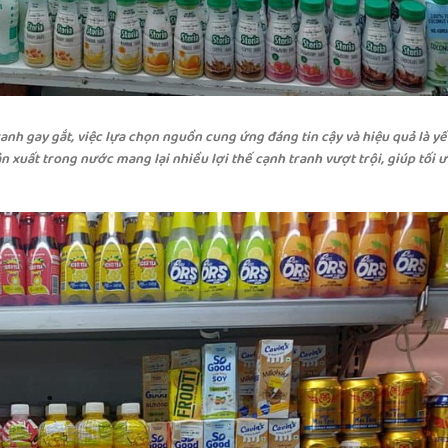
ranh gay gắt, việc lựa chọn nguồn cung ứng đáng tin cậy và hiệu quả là y
ản xuất trong nước mang lại nhiều lợi thế cạnh tranh vượt trội, giúp tối ư