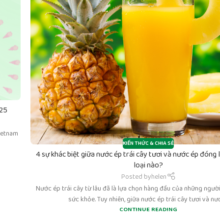
025
ietnam
KIẾN THỨC & CHIA SẺ
4 sự khác biệt giữa nước ép trái cây tươi và nước ép đóng 
loại nào?
Posted by
helen
Nước ép trái cây từ lâu đã là lựa chọn hàng đầu của những ngườ
sức khỏe. Tuy nhiên, giữa nước ép trái cây tươi và nướ
CONTINUE READING