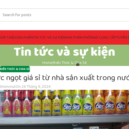
GIỚI THIỆU
SẢN PHẨM
TIN TỨC VÀ SỰ KIỆN
NHÀ PHÂN PHỐI
NHÀ CUNG CẤP
TUYỂN 
Tin tức và sự kiện
Home
Kiến Thức & Chia Sẻ
KIẾN THỨC & CHIA SẺ
ớc ngọt giá sỉ từ nhà sản xuất trong nư
dminvinut
On 24 Tháng 9, 2024