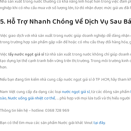
Nhà sản xuất trong nước thường có khả năng linh hoạt hơn trong việc đàm ph
nghiệp khi có nhu cầu mua với số lượng lớn, từ đó nhận được mức giá ưu đãi h
5. Hỗ Trợ Nhanh Chóng Về Dịch Vụ Sau B
Việc giao dịch với nhà sản xuất trong nước giúp doanh nghiệp dễ dàng nhận 
trong trường hợp sản phẩm gặp vấn đề hoặc có nhu cầu thay đổi hàng hóa, g
Việc
lấy nước ngọt giá sỉ
từ nhà sản xuất trong nước không chỉ giúp doanh n
tạo dựng lợi thế cạnh tranh bền vững trên thị trường. Trong môi trường kinh
hơn.
Nếu bạn đang tìm kiếm nhà cung cấp nước ngọt giá sỉ ở TP .HCM, hãy tham k
Nam Việt cung cấp đa dạng các loại
nước ngọt giá sỉ
, từ các dòng sản phẩm
sào
,
Nước uống giải nhiệt cơ thể
, … phù hợp với mọi lứa tuổi và thị hiếu người
Thông tin liên hệ – hotline: 0368 728 969
Bạn có thể tìm mua các sản phẩm Nước giải khát Vinut
tại đây
.