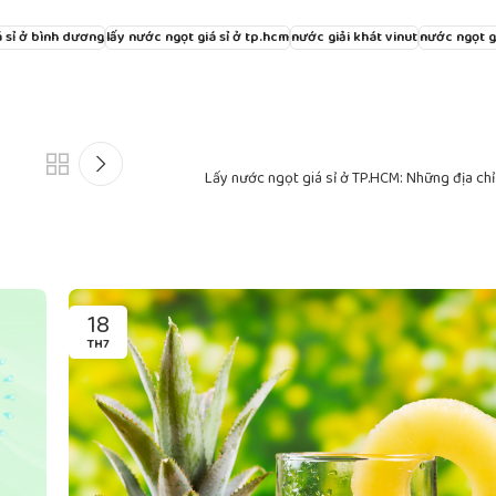
á sỉ ở bình dương
lấy nước ngọt giá sỉ ở tp.hcm
nước giải khát vinut
nước ngọt gi
Lấy nước ngọt giá sỉ ở TP.HCM: Những địa ch
18
TH7