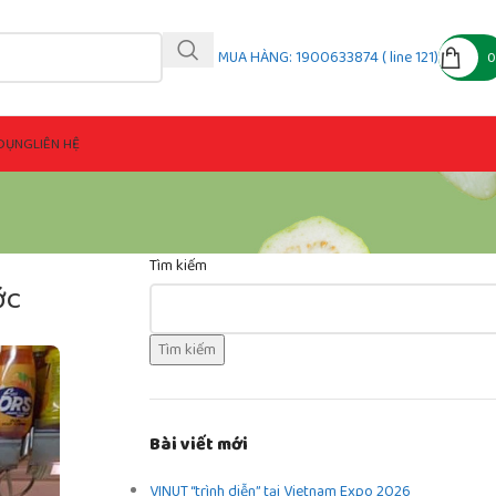
MUA HÀNG: 1900633874 ( line 121)
DỤNG
LIÊN HỆ
Tìm kiếm
ớc
Tìm kiếm
Bài viết mới
VINUT “trình diễn” tại Vietnam Expo 2026