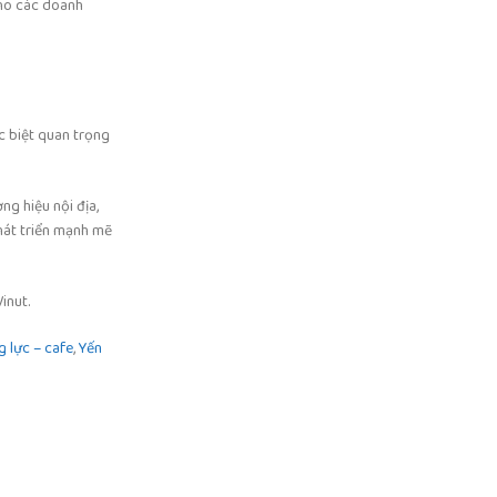
cho các doanh
c biệt quan trọng
g hiệu nội địa,
hát triển mạnh mẽ
inut.
 lực – cafe
,
Yến