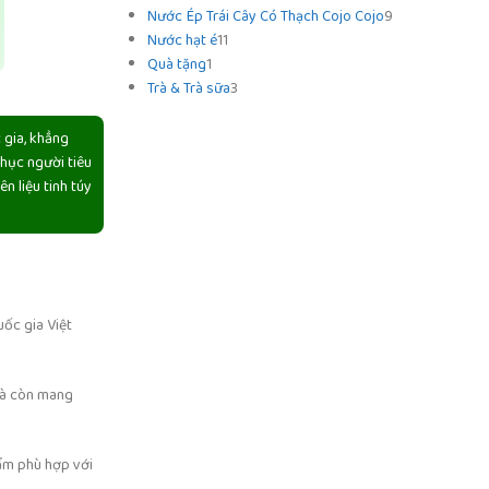
Nước Ép Trái Cây Có Thạch Cojo Cojo
9
Nước hạt é
11
Quà tặng
1
Trà & Trà sữa
3
 gia, khẳng
phục người tiêu
n liệu tinh túy
uốc gia Việt
 mà còn mang
hẩm phù hợp với