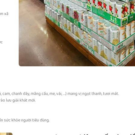
ệm xã
ực
i, cam, chanh dây, mãng cầu, me, vải, …) mang vị ngọt thanh, tươi mát.
rào lưu giải khát mới.
ến sức khỏe người tiêu dùng.