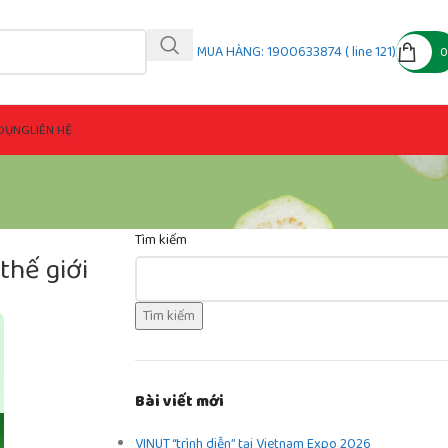
MUA HÀNG: 1900633874 ( line 121)
DỤNG
LIÊN HỆ
Tìm kiếm
thế giới
Tìm kiếm
Bài viết mới
VINUT “trình diễn” tại Vietnam Expo 2026