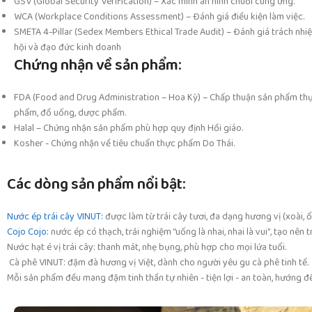
GSV (Global Security Verification) – Xác minh an ninh chuỗi cung ứng.
WCA (Workplace Conditions Assessment) – Đánh giá điều kiện làm việc.
SMETA 4-Pillar (Sedex Members Ethical Trade Audit) – Đánh giá trách nhi
hội và đạo đức kinh doanh
Chứng nhận về sản phẩm:
FDA (Food and Drug Administration – Hoa Kỳ) – Chấp thuận sản phẩm th
phẩm, đồ uống, dược phẩm.
Halal – Chứng nhận sản phẩm phù hợp quy định Hồi giáo.
Kosher - Chứng nhận về tiêu chuẩn thực phẩm Do Thái.
Các dòng sản phẩm nổi bật:
Nước ép trái cây VINUT:
được làm từ trái cây tươi, đa dạng hương vị (xoài, ổ
Cojo Cojo:
nước ép có thạch, trải nghiệm “uống là nhai, nhai là vui”, tạo nên t
Nước hạt é vị trái cây: thanh mát, nhẹ bụng, phù hợp cho mọi lứa tuổi.
Cà phê VINUT: đậm đà hương vị Việt, dành cho người yêu gu cà phê tinh tế.
Mỗi sản phẩm đều mang đậm tinh thần tự nhiên - tiện lợi - an toàn, hướng đ