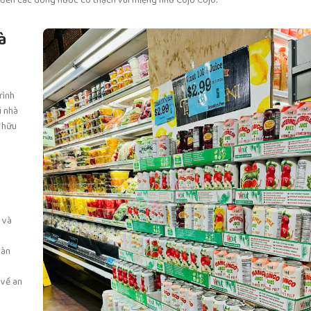
n, đến các dòng nước có thạch vui miệng như Cojo Cojo.
à
rình
i nhà
 hữu
 và
oàn
 về an