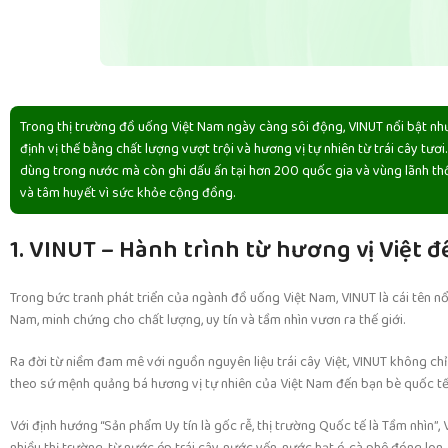
Trong thị trường đồ uống Việt Nam ngày càng sôi động, VINUT nổi bật nh
định vị thế bằng chất lượng vượt trội và hương vị tự nhiên từ trái cây tươ
dùng trong nước mà còn ghi dấu ấn tại hơn 200 quốc gia và vùng lãnh thổ
và tâm huyết vì sức khỏe cộng đồng.
1. VINUT – Hành trình từ hương vị Việt 
Read more
Trong bức tranh phát triển của ngành đồ uống Việt Nam, VINUT là cái tên nổ
Nam, minh chứng cho chất lượng, uy tín và tầm nhìn vươn ra thế giới.
Ra đời từ niềm đam mê với nguồn nguyên liệu trái cây Việt, VINUT không c
theo sứ mệnh quảng bá hương vị tự nhiên của Việt Nam đến bạn bè quốc tế
Với định hướng “Sản phẩm Uy tín là gốc rễ, thị trường Quốc tế là Tầm nhìn