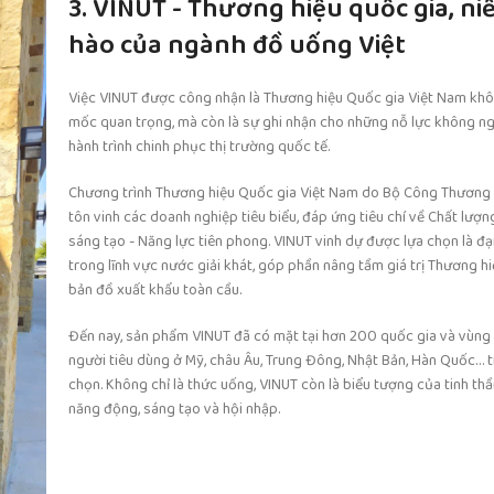
3. VINUT - Thương hiệu quốc gia, ni
hào của ngành đồ uống Việt
Việc VINUT được công nhận là Thương hiệu Quốc gia Việt Nam khôn
mốc quan trọng, mà còn là sự ghi nhận cho những nỗ lực không n
hành trình chinh phục thị trường quốc tế.
Chương trình Thương hiệu Quốc gia Việt Nam do Bộ Công Thương 
tôn vinh các doanh nghiệp tiêu biểu, đáp ứng tiêu chí về Chất lượn
sáng tạo - Năng lực tiên phong. VINUT vinh dự được lựa chọn là đại
trong lĩnh vực nước giải khát, góp phần nâng tầm giá trị Thương hi
bản đồ xuất khẩu toàn cầu.
Đến nay, sản phẩm VINUT đã có mặt tại hơn 200 quốc gia và vùng 
người tiêu dùng ở Mỹ, châu Âu, Trung Đông, Nhật Bản, Hàn Quốc… t
chọn. Không chỉ là thức uống, VINUT còn là biểu tượng của tinh th
năng động, sáng tạo và hội nhập.