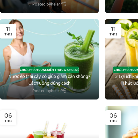
Posted by
helen
11
11
TH12
TH12
CHƯA PHÂN LOẠI
,
KIẾN THỨC & CHIA SẺ
CHƯA PHÂN LOẠ
Nước ép trái cây có giúp giảm cân không?
3 Lợi ích k
Cách uống đúng cách
Thức uố
Posted by
helen
06
06
TH12
TH12