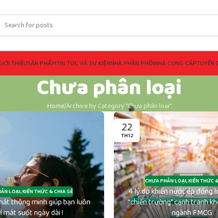
GIỚI THIỆU
SẢN PHẨM
TIN TỨC VÀ SỰ KIỆN
NHÀ PHÂN PHỐI
NHÀ CUNG CẤP
TUYỂN 
Chưa phân loại
Home
Archive by Category "Chưa phân loại"
22
TH12
CHƯA PHÂN LOẠI
,
KIẾN THỨC &
4 lý do khiến nước ép đóng l
ÂN LOẠI
,
KIẾN THỨC & CHIA SẺ
khát thông minh giúp bạn luôn
“chiến trường” cạnh tranh kh
i mát suốt ngày dài !
ngành FMCG