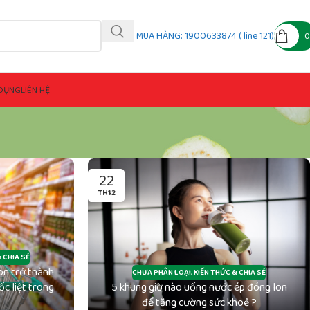
MUA HÀNG: 1900633874 ( line 121)
DỤNG
LIÊN HỆ
22
TH12
 CHIA SẺ
on trở thành
CHƯA PHÂN LOẠI
,
KIẾN THỨC & CHIA SẺ
ốc liệt trong
5 khung giờ nào uống nước ép đóng lon
để tăng cường sức khoẻ ?