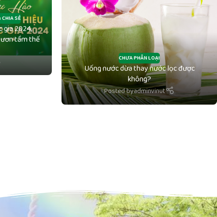
 CHIA SẺ
 gia 2024,
 vươn tầm thế
CHƯA PHÂN LOẠI
Uống nước dừa thay nước lọc được
không?
Posted by
adminvinut