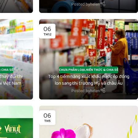
Posted by
helen
06
TH12
 CHIA SẺ
CHƯA PHÂN LOẠI
,
KIẾN THỨC & CHIA SẺ
hay đổi thị
Top 4 tiềm năng xuất khẩu nước ép đóng
ại Việt Nam
lon sang thị trường Mỹ và châu Âu
Posted by
helen
06
TH5