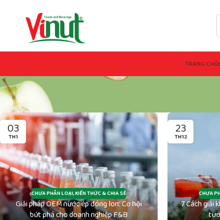
TRANG CHỦ
03
23
TH1
TH12
CHƯA PHÂN LOẠI
,
KIẾN THỨC & CHIA SẺ
CHƯA PH
Giải pháp OEM nước ép đóng lon: Cơ hội
7 Cách giải 
bứt phá cho doanh nghiệp F&B
tươ