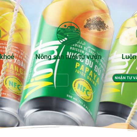
 khoẻ
Nông sản tươi từ vườn
Luôn