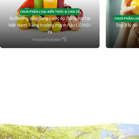
CHƯA PHÂN LOẠI
,
KIẾN THỨC & CHIA SẺ
Xu hướng tiêu dùng nước ép đóng lon tại
CHƯA PHÂN LOẠ
Việt Nam: Tăng trưởng mạnh hậu COVID-
Top 3 lý do
19
Posted by
helen