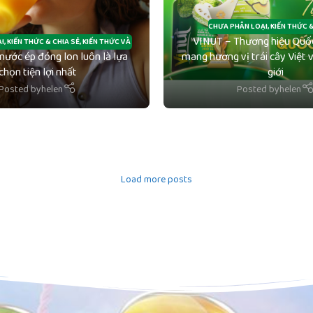
CHƯA PHÂN LOẠI
,
KIẾN THỨC &
VINUT – Thương hiệu Quốc
I
,
KIẾN THỨC & CHIA SẺ
,
KIẾN THỨC VÀ
 nước ép đóng lon luôn là lựa
mang hương vị trái cây Việt
CHIA SẺ
chọn tiện lợi nhất
giới
Posted by
helen
Posted by
helen
Load more posts