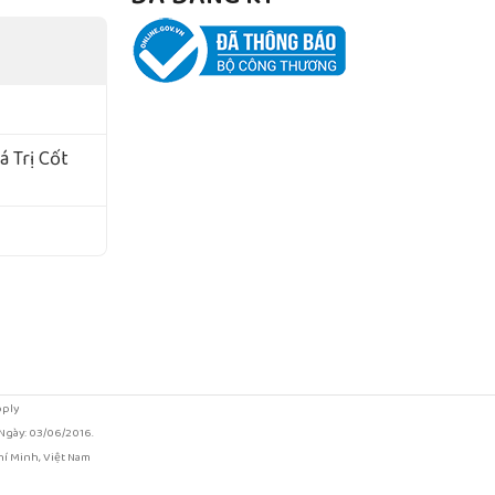
 Trị Cốt
pply
gày: 03/06/2016.
í Minh, Việt Nam