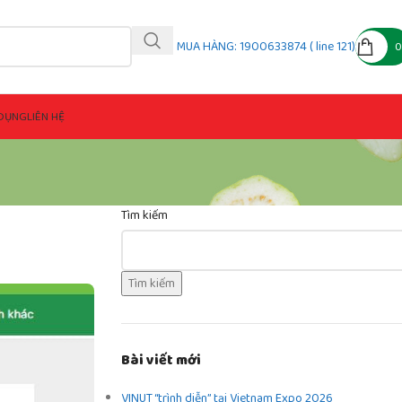
MUA HÀNG: 1900633874 ( line 121)
DỤNG
LIÊN HỆ
Tìm kiếm
Tìm kiếm
Bài viết mới
VINUT “trình diễn” tại Vietnam Expo 2026