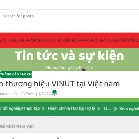
GIỚI THIỆU
SẢN PHẨM
TIN TỨC VÀ SỰ KIỆN
NHÀ PHÂN PHỐI
NHÀ CUNG CẤP
TUYỂN 
Tin tức và sự kiện
Home
Thông Cáo Báo Chí
THÔNG CÁO BÁO CHÍ
o thương hiệu VINUT tại Việt nam
0
minvinut
On 23 Tháng 3, 2020