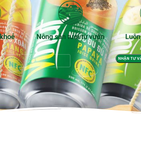
 khoẻ
Nông sản tươi từ vườn
Luôn