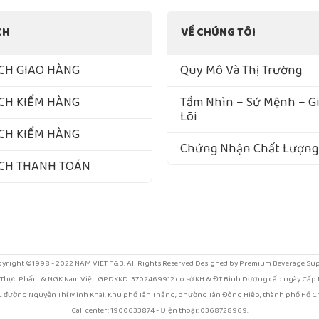
CH
VỀ CHÚNG TÔI
CH GIAO HÀNG
Quy Mô Và Thị Trường
CH KIỂM HÀNG
Tầm Nhìn – Sứ Mệnh – Giá
Lõi
CH KIỂM HÀNG
Chứng Nhận Chất Lượng
ÁCH THANH TOÁN
yright ©1998 - 2022 NAM VIET F&B. All Rights Reserved Designed by Premium Beverage Su
 Thực Phẩm & NGK Nam Việt. GPDKKD: 3702469912 do sở KH & ĐT Bình Dương cấp ngày Cấp N
/1C đường Nguyễn Thị Minh Khai, Khu phố Tân Thắng, phường Tân Đông Hiệp, thành phố Hồ Ch
Call center: 1900633874 - Điện thoại: 0368728969.