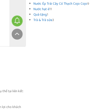
Nước Ép Trái Cây Có Thạch Cojo Cojo
9
Nước hạt é
11
Quà tặng
1
Trà & Trà sữa
3
hể tại liên kết:
n lợi cho khách