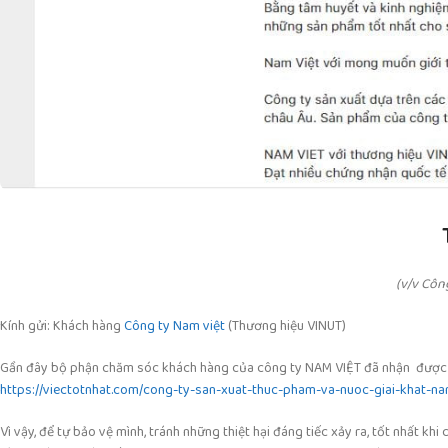
(v/v Côn
Kính gửi: Khách hàng
Công ty Nam việt
(Thương hiệu VINUT)
Gần đây bộ phận chăm sóc khách hàng của công ty NAM VIỆT đã nhận được phả
https://viectotnhat.com/cong-ty-san-xuat-thuc-pham-va-nuoc-giai-khat-n
Vì vậy, để tự bảo vệ mình, tránh những thiệt hại đáng tiếc xảy ra, tốt nhất k